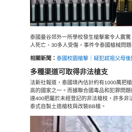
泰國曼谷郊外一所學校發生槍擊案令人震驚
人死亡、30多人受傷，事件令泰國槍械問
相關新聞：
泰國校園槍擊｜疑犯弒祖父母後闖
多種渠道可取得非法槍支
法新社報道，泰國境內估計約有1000萬把
高的國家之一。而據聯合國毒品和犯罪問題辦
達400把屬於未經登記的非法槍枝，許多
泰式自製土造槍枝與改裝BB槍。