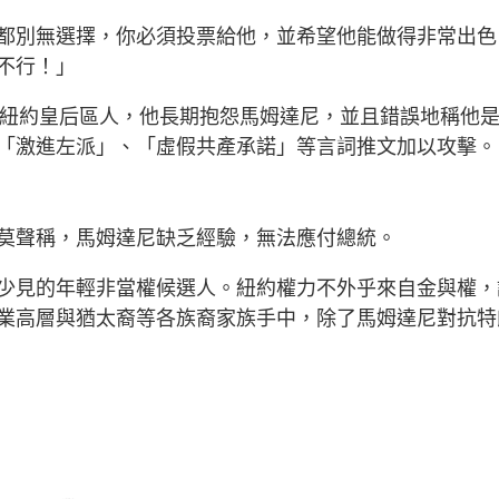
都別無選擇，你必須投票給他，並希望他能做得非常出色
不行！」
是紐約皇后區人，他長期抱怨馬姆達尼，並且錯誤地稱他
「激進左派」、「虛假共產承諾」等言詞推文加以攻擊。
莫聲稱，馬姆達尼缺乏經驗，無法應付總統。
少見的年輕非當權候選人。紐約權力不外乎來自金與權，
業高層與猶太裔等各族裔家族手中，除了馬姆達尼對抗特