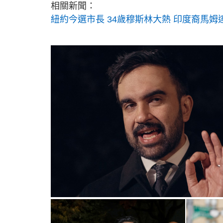
相關新聞：
紐約今選市長 34歲穆斯林大熱 印度裔馬姆