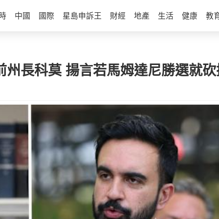
時
中國
國際
星島申訴王
財經
地產
生活
健康
教
挺前州長科莫 揚言若馬姆達尼勝選就砍