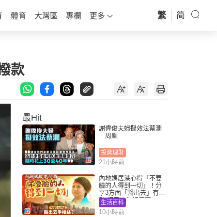
繁
简
育
體育
大灣區
專欄
更多
撥款
最Hit
謝偉俊夫婦擬效法蔡瀾
｜周顯
投資理財
21小時前
內地媽居港心得「不要
臉的人得到一切」！分
享3方面「豁出去」有著
數 網民：你好厲害
生活百科
10小時前