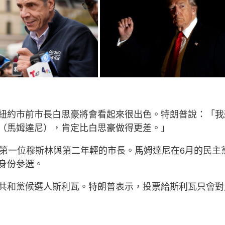
紐約市前市長白思豪將會看起來很出色。特朗普說：「我
（馬姆達尼），肯定比白思豪做得更差。」
上第一位穆斯林與第二年輕的市長。馬姆達尼在6月的民主
身份參選。
共和黨候選人斯利瓦。特朗普表示，投票給斯利瓦只會對