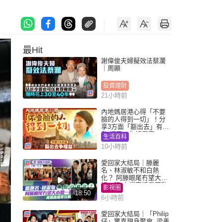
最Hit
謝偉俊夫婦擬效法蔡瀾
｜周顯
投資理財
21小時前
內地媽居港心得「不要
臉的人得到一切」！分
享3方面「豁出去」有著
數 網民：你好厲害
生活百科
10小時前
愛回家大結局｜滕麗
名、林淑敏不和白熱
化？ 阿滕眼尾冇望大小
姐一眼 商場直播零互動
影視圈
18:50
6小時前
愛回家大結局｜「Philip
仔」驚喜現身聚會 梁禹