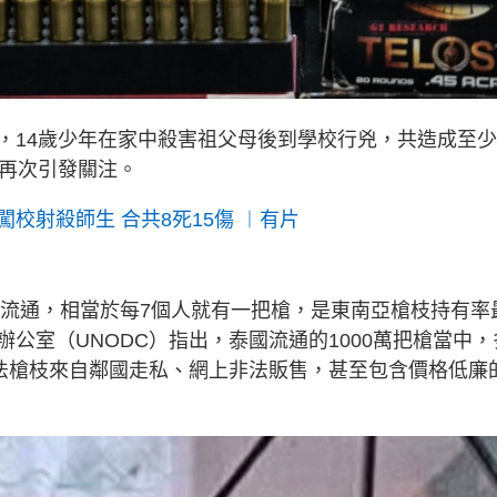
，14歲少年在家中殺害祖父母後到學校行兇，共造成至少
題再次引發關注。
校射殺師生 合共8死15傷 ︱有片
槍流通，相當於每7個人就有一把槍，是東南亞槍枝持有率
公室（UNODC）指出，泰國流通的1000萬把槍當中，
非法槍枝來自鄰國走私、網上非法販售，甚至包含價格低廉