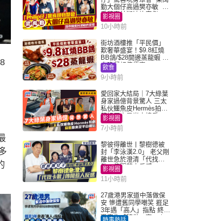
勤大個仔高過樊亦敏 超
乖黐實林淑敏許家傑
影視圈
10小時前
街坊酒樓推「平民價」
歎奢華盛宴！$9.8紅燒
BB鴿/$28開邊蒸龍蝦 3
8
大晚餐超值優惠
飲食
9小時前
愛回家大結局｜7大綠葉
身家過億背景驚人 三太
私伙鱷魚皮Hermès拍劇
蘇姐原來是半山樓后
影視圈
7小時前
最
黎彼得離世丨黎樹德被
多
封「李泳漢2.0」 老父剛
離世急於澄清「代找卡
的
數」傳聞惹人反感
影視圈
11小時前
27歲港男家道中落做保
安 慘遭舊同學嘲笑 捱足
3年遇「高人」指點 終辭
職宣告「轉做一事」｜
時事熱話