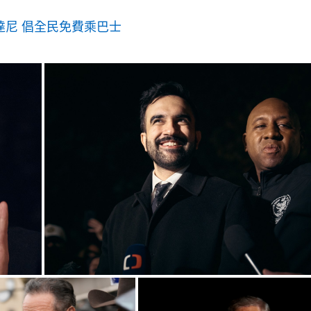
達尼 倡全民免費乘巴士