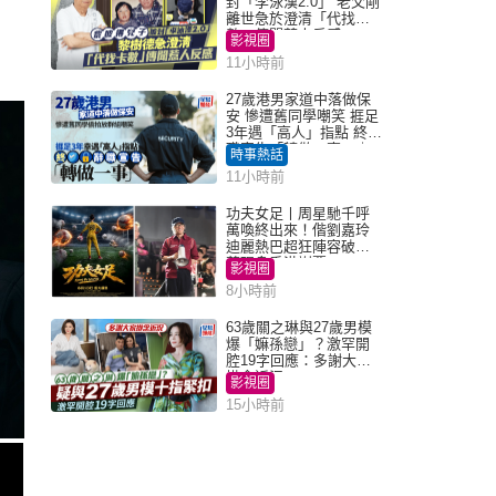
封「李泳漢2.0」 老父剛
離世急於澄清「代找卡
數」傳聞惹人反感
影視圈
11小時前
27歲港男家道中落做保
安 慘遭舊同學嘲笑 捱足
3年遇「高人」指點 終辭
職宣告「轉做一事」｜
時事熱話
Juicy叮
11小時前
功夫女足丨周星馳千呼
萬喚終出來！偕劉嘉玲
迪麗熱巴超狂陣容破天
荒現身香港謝票
影視圈
8小時前
63歲關之琳與27歲男模
爆「嫲孫戀」？激罕開
腔19字回應：多謝大家
掛念近況
影視圈
15小時前