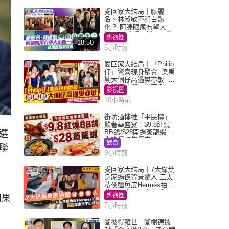
愛回家大結局｜滕麗
名、林淑敏不和白熱
化？ 阿滕眼尾冇望大小
姐一眼 商場直播零互動
影視圈
18:50
6小時前
愛回家大結局｜「Philip
仔」驚喜現身聚會 梁禹
勤大個仔高過樊亦敏 超
乖黐實林淑敏許家傑
影視圈
10小時前
街坊酒樓推「平民價」
歎奢華盛宴！$9.8紅燒
BB鴿/$28開邊蒸龍蝦 3
選
大晚餐超值優惠
飲食
聯
9小時前
愛回家大結局｜7大綠葉
身家過億背景驚人 三太
私伙鱷魚皮Hermès拍劇
蘇姐原來是半山樓后
影視圈
如果
7小時前
黎彼得離世丨黎樹德被