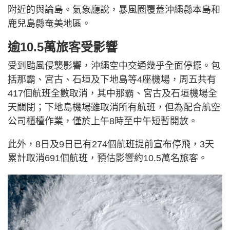
附近的與論島。氣象廳說，暴風圈覆蓋沖繩縣本島和
鹿兒島縣奄美地區。
逾10.5萬旅客受影響
受到颱風侵襲影響，沖繩空中交通幾乎全面停擺。包
括那霸、宮古、石垣及下地島等4座機場，周五共有
417個航班全數取消，其中那霸、宮古及石垣機場全
天關閉；下地島機場雖取消所有航班，但為配合航空
公司櫃檯作業，僅於上午8時至中午短暫開放。
此外，8日及9日已有274個航班提前宣布停飛，3天
累計取消691個航班，預估影響約10.5萬名旅客。