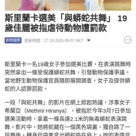
斯里蘭卡選美「與蟒蛇共舞」 19
歲佳麗被指虐待動物遭罰款
更新時間：17:16 2026-08-07 HKT
即時國際
斯里蘭卡一名19歲女子參加選美比賽，在表演跳舞時
突然拿出一條受保護蟒蛇共舞，引發動物保護爭議。
當地野生動物保護官員隨即展開調查，女子及提供蟒
蛇的人認罪罰款。
一段「與蛇共舞」的影片在網上掀起熱議，涉事女子
希蘭亞（Methmi Hiranya），被指於今年3月7日參加
選美活動時，拿着一條長達2.1米的無毒蟒蛇表演跳
舞。影片中，她將蛇藏在一個黑色袋裏，獨自跳了一
段舞後，轉身從袋裏拿出蟒蛇掛在肩上。她的表情非