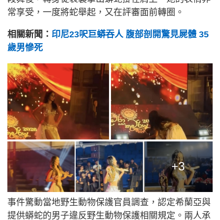
常享受，一度將蛇舉起，又在評審面前轉圈。
相關新聞：
印尼23呎巨蟒吞人 腹部剖開驚見屍體 35
歲男慘死
+3
事件驚動當地野生動物保護官員調查，認定希蘭亞與
提供蟒蛇的男子違反野生動物保護相關規定。兩人承