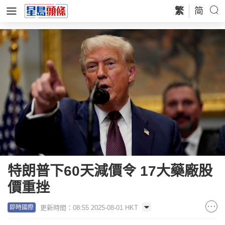
繁
简
特朗普下60天減價令 17大藥廠股
價重挫
更新時間：08:55 2025-08-01 HKT
即時國際