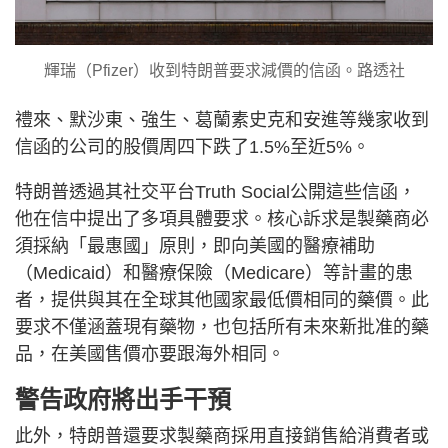
輝瑞（Pfizer）收到特朗普要求減價的信函。路透社
禮來、默沙東、強生、葛蘭素史克和安進等幾家收到
信函的公司的股價周四下跌了1.5%至近5%。
特朗普透過其社交平台Truth Social公開這些信函，
他在信中提出了多項具體要求。核心訴求是製藥商必
須採納「最惠國」原則，即向美國的醫療補助
（Medicaid）和醫療保險（Medicare）等計畫的患
者，提供與其在全球其他國家最低價相同的藥價。此
要求不僅涵蓋現有藥物，也包括所有未來新批准的藥
品，在美國售價亦要跟海外相同。
警告政府將出手干預
此外，特朗普還要求製藥商採用直接銷售給消費者或