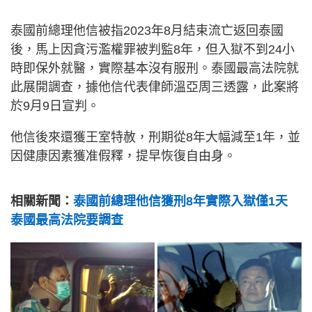
泰國前總理他信被指2023年8月結束流亡返回泰國
後，馬上因貪污濫權罪被判監8年，但入獄不到24小
時即保外就醫，實際基本沒有服刑。泰國最高法院就
此展開調查，據他信代表侓師溫亞周三透露，此案將
於9月9日宣判。
他信後來還獲王室特赦，刑期從8年大幅減至1年，並
因健康因素獲准假釋，提早恢復自由身。
相關新聞：
泰國前總理他信獲刑8年實際入獄僅1天
泰國最高法院要調查