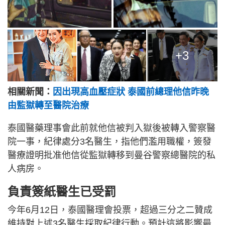
+3
相關新聞：
因出現高血壓症狀 泰國前總理他信昨晚
由監獄轉至醫院治療
泰國醫藥理事會此前就他信被判入獄後被轉入警察醫
院一事，紀律處分3名醫生，指他們濫用職權，簽發
醫療證明批准他信從監獄轉移到曼谷警察總醫院的私
人病房。
負責簽紙醫生已受罰
今年6月12日，泰國醫理會投票，超過三分之二贊成
維持對上述3名醫生採取紀律行動。預計這將影響最