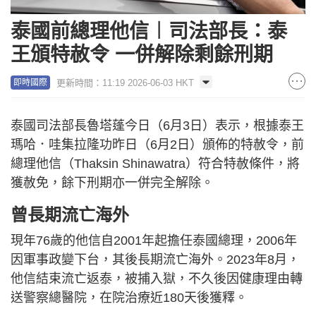
泰國前總理他信︱司法部長：泰
王頒特赦令 一併解除剩餘刑期
更新時間：11:19 2026-06-03 HKT
即時國際
泰國司法部長魯塔蓬今日（6月3日）表示，根據泰王
瑪哈．哇集拉隆功昨日（6月2日）頒佈的特赦令，前
總理他信（Thaksin Shinawatra）符合特赦條件，將
獲赦免，餘下刑期亦一併完全解除。
曾長期流亡海外
現年76歲的他信自2001年起擔任泰國總理，2006年
因軍事政變下台，其後長期流亡海外。2023年8月，
他信結束流亡返泰，被捕入獄，不久後因健康理由轉
送警察總醫院，在院治療近180天後獲釋。