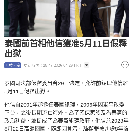
泰國前首相他信獲准5月11日假釋
出獄
更新時間：15:47 2026-04-29 HKT
即時國際
泰國司法部假釋委員會29日決定，允許前總理他信於
5月11日假釋出獄。
他信自2001年起擔任泰國總理，2006年因軍事政變
下台，之後長期流亡海外。為了確保家族及為泰黨的
政治利益，並促成了為泰黨組建政府，他信於2023年
8月22日高調回國，隨即因貪污、濫權罪被判處8年監