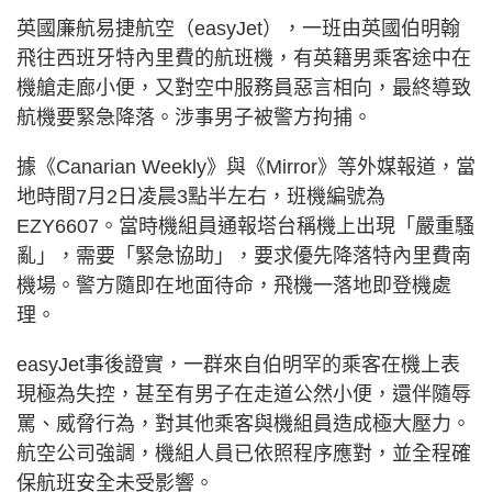
英國廉航易捷航空（easyJet），一班由英國伯明翰
飛往西班牙特內里費的航班機，有英籍男乘客途中在
機艙走廊小便，又對空中服務員惡言相向，最終導致
航機要緊急降落。涉事男子被警方拘捕。
據《Canarian Weekly》與《Mirror》等外媒報道，當
地時間7月2日凌晨3點半左右，班機編號為
EZY6607。當時機組員通報塔台稱機上出現「嚴重騷
亂」，需要「緊急協助」，要求優先降落特內里費南
機場。警方隨即在地面待命，飛機一落地即登機處
理。
easyJet事後證實，一群來自伯明罕的乘客在機上表
現極為失控，甚至有男子在走道公然小便，還伴隨辱
罵、威脅行為，對其他乘客與機組員造成極大壓力。
航空公司強調，機組人員已依照程序應對，並全程確
保航班安全未受影響。