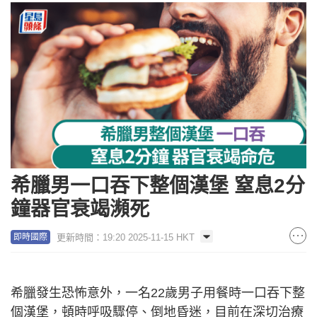
希臘男一口吞下整個漢堡 窒息2分
鐘器官衰竭瀕死
更新時間：19:20 2025-11-15 HKT
即時國際
希臘發生恐怖意外，一名22歲男子用餐時一口吞下整
個漢堡，頓時呼吸驟停、倒地昏迷，目前在深切治療