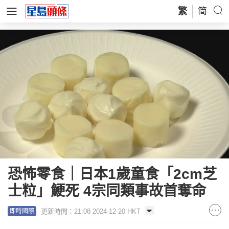
繁
简
恐怖零食｜日本1歲童食「2cm芝
士粒」鯁死 4宗同類事故首奪命
更新時間：21:08 2024-12-20 HKT
即時國際