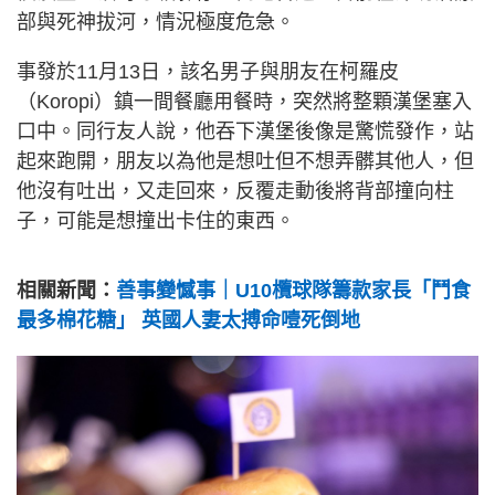
部與死神拔河，情況極度危急。
事發於11月13日，該名男子與朋友在柯羅皮
（Koropi）鎮一間餐廳用餐時，突然將整顆漢堡塞入
口中。同行友人說，他吞下漢堡後像是驚慌發作，站
起來跑開，朋友以為他是想吐但不想弄髒其他人，但
他沒有吐出，又走回來，反覆走動後將背部撞向柱
子，可能是想撞出卡住的東西。
相關新聞：
善事變憾事｜U10欖球隊籌款家長「鬥食
最多棉花糖」 英國人妻太搏命噎死倒地