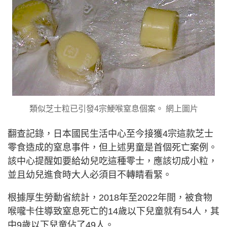
類似芝士粒已引發4宗鯁喉窒息個案。 網上圖片
翻查記錄，日本國民生活中心至今接獲4宗這款芝士
零食造成的窒息事件，但上述男童是首個死亡案例。
該中心提醒如要給幼兒吃這種零士，應該切成小粒，
並且幼兒進食時大人必須目不轉睛看緊。
根據厚生勞動省統計，2018年至2022年間，被食物
喉嚨卡住導致窒息死亡的14歲以下兒童就有54人，其
中9歲以下兒童佔了49人。