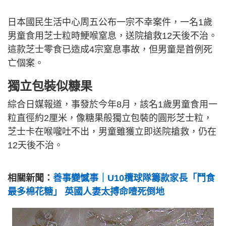
日本國民生活中心周五公布一宗不幸案件，一名1歲
男童食用芝士粒時鯁喉窒息，送院搶救12天後不治。
這款芝士零食已造成4宗窒息事故，但男童是首例死
亡個案。
獨立包裝似糠果
綜合日媒報道，事發於今年8月，該名1歲男童食用一
粒直徑約2厘米，像糖果般獨立包裝的圓形芝士粒，
芝士卡在喉嚨吐不出，男童雖獲立即送院搶救，仍在
12天後不治。
相關新聞：
善事變憾事｜U10欖球隊籌款家長「鬥食
最多棉花糖」 英國人妻太搏命噎死倒地