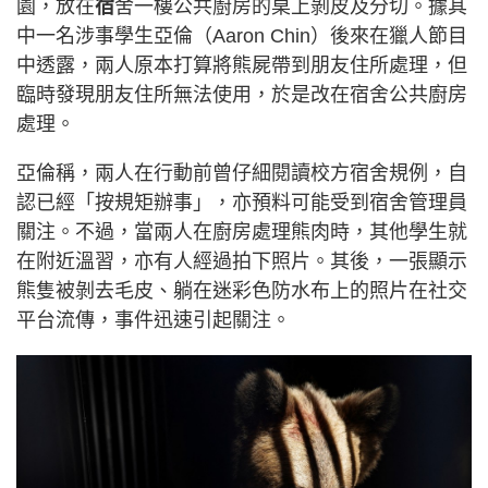
園，放在
宿
舍一樓公共廚房的桌上剝皮及分切。據其
中一名涉事學生亞倫（Aaron Chin）後來在獵人節目
中透露，兩人原本打算將熊屍帶到朋友住所處理，但
臨時發現朋友住所無法使用，於是改在宿舍公共廚房
處理。
亞倫稱，兩人在行動前曾仔細閱讀校方宿舍規例，自
認已經「按規矩辦事」，亦預料可能受到宿舍管理員
關注。不過，當兩人在廚房處理熊肉時，其他學生就
在附近溫習，亦有人經過拍下照片。其後，一張顯示
熊隻被剝去毛皮、躺在迷彩色防水布上的照片在社交
平台流傳，事件迅速引起關注。