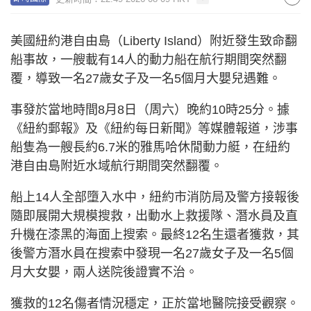
美國紐約港自由島（Liberty Island）附近發生致命翻
船事故，一艘載有14人的動力船在航行期間突然翻
覆，導致一名27歲女子及一名5個月大嬰兒遇難。
事發於當地時間8月8日（周六）晚約10時25分。據
《紐約郵報》及《紐約每日新聞》等媒體報道，涉事
船隻為一艘長約6.7米的雅馬哈休閒動力艇，在紐約
港自由島附近水域航行期間突然翻覆。
船上14人全部墮入水中，紐約市消防局及警方接報後
隨即展開大規模搜救，出動水上救援隊、潛水員及直
升機在漆黑的海面上搜索。最終12名生還者獲救，其
後警方潛水員在搜索中發現一名27歲女子及一名5個
月大女嬰，兩人送院後證實不治。
獲救的12名傷者情況穩定，正於當地醫院接受觀察。