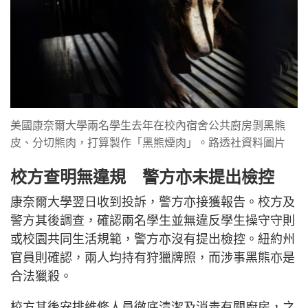
美國康奈爾大學兩名學生去年在校內宿舍公共廚房剝黑熊
皮、分切熊肉，打算製作「黑熊煙肉」。路透社資料圖片
校方查明無違規 警方亦未提出檢控
康奈爾大學翌日收到投訴，警方亦接獲報告。校方及
警方其後調查，確認兩名學生並無違反學生操守守則
或校園共同生活規範，警方亦沒有提出檢控。紐約州
官員則確認，兩人均持有狩獵牌照，而涉事黑熊亦是
合法獵殺。
校方其後安排維修人員徹底清潔及消毒有關廚房，之