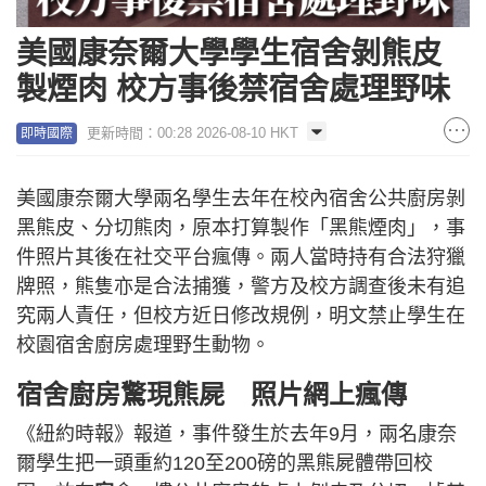
美國康奈爾大學學生宿舍剝熊皮
製煙肉 校方事後禁宿舍處理野味
更新時間：00:28 2026-08-10 HKT
即時國際
美國康奈爾大學兩名學生去年在校內宿舍公共廚房剝
黑熊皮、分切熊肉，原本打算製作「黑熊煙肉」，事
件照片其後在社交平台瘋傳。兩人當時持有合法狩獵
牌照，熊隻亦是合法捕獲，警方及校方調查後未有追
究兩人責任，但校方近日修改規例，明文禁止學生在
校園宿舍廚房處理野生動物。
宿舍廚房驚現熊屍 照片網上瘋傳
《紐約時報》報道，事件發生於去年9月，兩名康奈
爾學生把一頭重約120至200磅的黑熊屍體帶回校