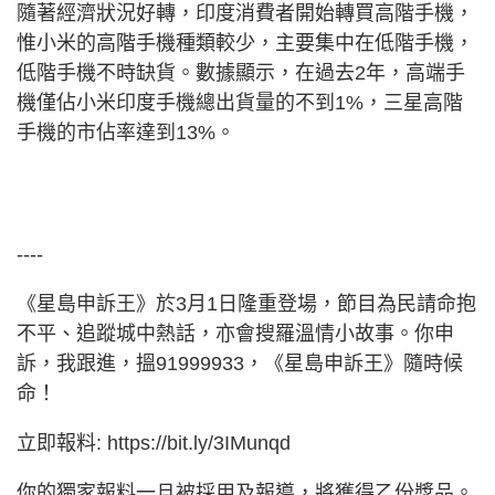
隨著經濟狀況好轉，印度消費者開始轉買高階手機，
惟小米的高階手機種類較少，主要集中在低階手機，
低階手機不時缺貨。數據顯示，在過去2年，高端手
機僅佔小米印度手機總出貨量的不到1%，三星高階
手機的市佔率達到13%。
----
《星島申訴王》於3月1日隆重登場，節目為民請命抱
不平、追蹤城中熱話，亦會搜羅溫情小故事。你申
訴，我跟進，搵91999933，《星島申訴王》隨時候
命！
立即報料: https://bit.ly/3IMunqd
你的獨家報料一旦被採用及報導，將獲得乙份獎品。