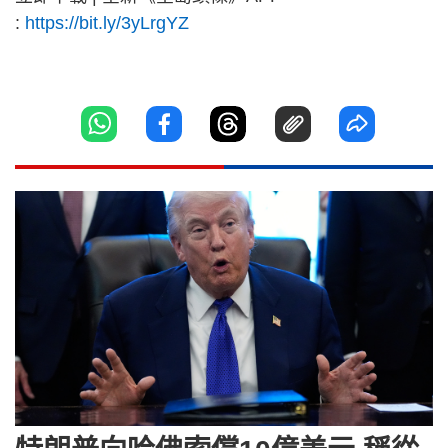
:
https://bit.ly/3yLrgYZ