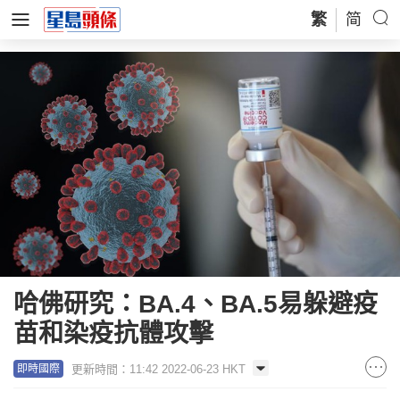
繁
简
哈佛研究：BA.4、BA.5易躲避疫
苗和染疫抗體攻擊
更新時間：11:42 2022-06-23 HKT
即時國際