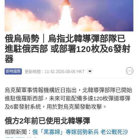
俄烏局勢｜烏指北韓導彈部隊已
進駐俄西部 或部署120枚及6發射
器
更新時間：11:42 2026-08-06 HKT
即時國際
烏克蘭軍事情報機構近日指出，北韓導彈部隊已開始
進駐俄羅斯西部，未來可能配備多達120枚彈道導彈
及6套發射系統，用於對烏克蘭發動攻擊。
俄方2年前已使用北韓導彈
相關新聞：
俄「黑寡婦」專嫁弱勢新兵 老公戰死沙