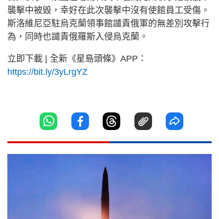
襲擊中被毀，幸好在此次襲擊中沒有使館員工受傷。
斯洛維尼亞駐烏克蘭領事館譴責俄軍的無差別攻擊行
為，同時也譴責俄羅斯入侵烏克蘭。
立即下載 | 全新《星島頭條》APP：
https://bit.ly/3yLrgYZ