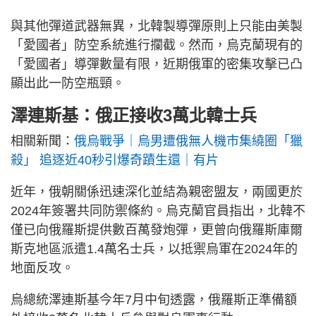
與其他彈道武器無異，北韓製導彈原則上只能由美製
「愛國者」防空系統進行攔截。然而，烏克蘭現有的
「愛國者」導彈數量有限，近期俄軍的密集攻擊已凸
顯出此一防空瓶頸。
澤連斯基：俄正接收3萬北韓士兵
相關新聞：
俄烏戰爭｜烏男遭俄無人機市集繞圈「獵
殺」 追逐近40秒引爆奇蹟生還｜有片
近年，俄朝關係迅速深化並結為親密盟友，兩國更於
2024年簽署共同防禦條約。烏克蘭官員指出，北韓不
僅已向俄羅斯提供數百萬發炮彈，更曾向俄羅斯庫爾
斯克地區派遣1.4萬名士兵，以抵禦烏軍在2024年的
地面反攻。
烏總統澤連斯基今年7月中旬透露，俄羅斯正準備額