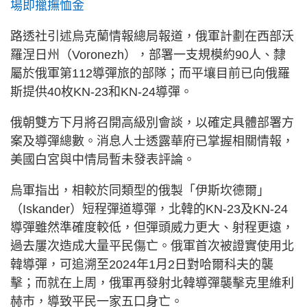
場即擸撫恤金
路透社引述烏克蘭情報總局報道，俄軍計劃在西部沃
羅涅日州（Voronezh），部署一支規模約90人、隸
屬於俄軍第112導彈旅的部隊；而平壤目前已向俄羅
斯提供40枚KN-23和KN-24導彈。
俄朝雙方下月將召開高級別會談，以確定具體部署方
案及導彈總數。消息人士透露華府已掌握相關情報，
美國白宮與中情局暫未發表評論。
烏軍指出，相較於同類型的俄製「伊斯坎德爾」
（Iskander）短程彈道導彈，北韓的KN-23及KN-24
導彈雖然準確度較低，但彈頭威力更大、射程更遠，
過去屢次造成大量平民傷亡。俄軍首次被證實使用北
韓導彈，可追溯至2024年1月2日對哈爾科夫的襲
擊；而就在上周，俄軍再發射北韓導彈襲擊克里維利
赫市，導致平民一家五口身亡。