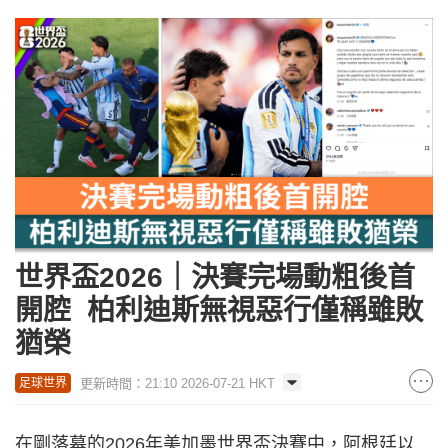
世界盃2026｜決賽完場動粗後首
開腔 柏利迪斯無視惡行僅稱雖敗
猶榮
更新時間：21:10 2026-07-21 HKT
足球世界
在剛落幕的2026年美加墨世界盃決賽中，阿根廷以