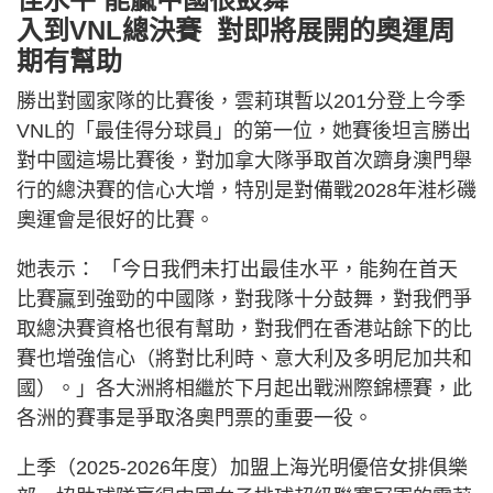
入到VNL總決賽 對即將展開的奧運周
期有幫助
勝出對國家隊的比賽後，雲莉琪暫以201分登上今季
VNL的「最佳得分球員」的第一位，她賽後坦言勝出
對中國這場比賽後，對加拿大隊爭取首次躋身澳門舉
行的總決賽的信心大增，特別是對備戰2028年溎杉磯
奧運會是很好的比賽。
她表示： 「今日我們未打出最佳水平，能夠在首天
比賽贏到強勁的中國隊，對我隊十分鼓舞，對我們爭
取總決賽資格也很有幫助，對我們在香港站餘下的比
賽也增強信心（將對比利時、意大利及多明尼加共和
國）。」各大洲將相繼於下月起出戰洲際錦標賽，此
各洲的賽事是爭取洛奧門票的重要一役。
上季（2025-2026年度）加盟上海光明優倍女排俱樂