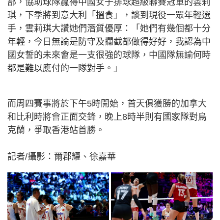
部，協助球隊贏得中國女子排球超級聯賽冠軍的雲莉
琪，下季將到意大利「搵食」，談到現役一眾年輕選
手，雲莉琪大讚她們潛質優厚：「她們有幾個都十分
年輕，今日無論是防守及攔截都做得好好，我認為中
國女誓的未來會是一支很強的球隊，中國隊無諭何時
都是難以應付的一隊對手。」
而周四賽事將於下午5時開始，首天俱獲勝的加拿大
和比利時將會正面交鋒，晚上8時半則有國家隊對烏
克蘭，爭取香港站首勝。
記者/攝影：爾郡耀、徐嘉華