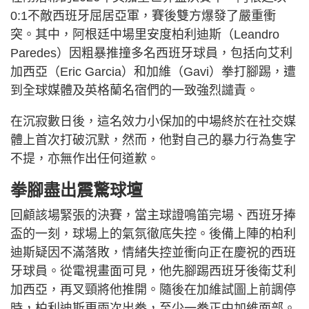
0:1不敵西班牙屈居亞軍，賽後雙方爆發了嚴重衝
突。其中，阿根廷中場里安度柏利迪斯（Leandro
Paredes）因粗暴推撞多名西班牙球員，包括向艾利
加西亞（Eric Garcia）和加維（Gavi）拳打腳踢，遭
到全球媒體及英格蘭名宿們的一致強烈譴責。
在沉寂數日後，這名效力小保加的中場終於在社交媒
體上首次打破沉默，然而，他對自己的暴力行為隻字
不提，亦無作出任何道歉。
拳腳盡出震驚球壇
回顧該場緊張的決賽，當主球證鳴笛完場、西班牙捧
盃的一刻，球場上的氣氛徹底失控。後備上陣的柏利
迪斯疑因不滿落敗，情緒失控並衝向正在慶祝的西班
牙球員。從電視畫面可見，他先腳踢西班牙後衛艾利
加西亞，再叉頸將他推開。隨後在加維試圖上前調停
時，柏利迪斯更兩次出拳，至少一拳正中加維面部。