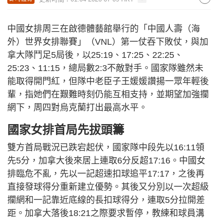
中國女排周三在啟德體藝館舉行的「中國人壽（海
外）世界女排聯賽」（VNL）第一仗吞下敗仗，與加
拿大隊鬥足5局後，以25:19、17:25、22:25、
25:23、11:15，總局數2:3不敵對手。國家隊雖然未
能取得開門紅，但隊中老臣子王媛媛讚揚一眾年輕後
輩，指她們在艱難時刻仍能互相支持，並期望加強攔
網下，周四對烏克蘭打出最高水平。
國家女排首局先拔頭籌
雙方首局戰況已跌宕起伏，國家隊中段先以16:11領
先5分，加拿大後來居上連取6分反超17:16。中國女
排臨危不亂，先以一記超速扣球追平17:17，之後再
直接發球得分重新建立優勢。其後又分別以一次超級
攔網和一記靠近底線的長扣球得分，連取5分拉開差
距。加拿大落後18:21之際要求暫停，教練和球員溝