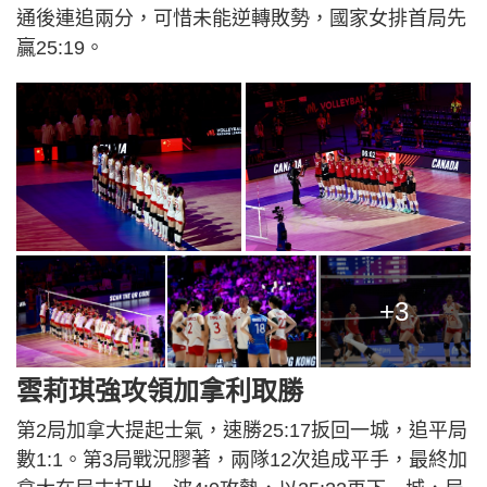
通後連追兩分，可惜未能逆轉敗勢，國家女排首局先
贏25:19。
+3
雲莉琪強攻領加拿利取勝
第2局加拿大提起士氣，速勝25:17扳回一城，追平局
數1:1。第3局戰況膠著，兩隊12次追成平手，最終加