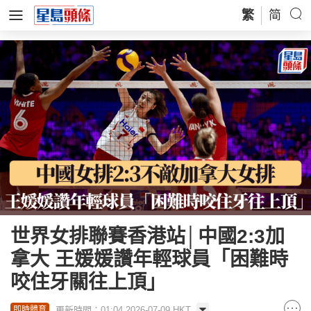
繁
简
世界女排聯賽香港站│中國2:3加
拿大 王媛媛讚年輕球員「困難時
咬住牙關往上頂」
更新時間：01:04 2026-07-09 HKT
即時體育