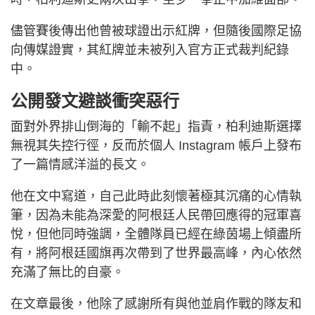
儘管賽後傳出他曾被球證出示紅牌，但隨後國際足協
向傳媒證實，其紅牌並未被列入官方正式裁判紀錄
中。
公開發文避談衝突惡行
面對外界排山倒海的「輸不起」指責，柏利迪斯選擇
無視其失控行徑，反而於個人 Instagram 帳戶上發布
了一篇情感洋溢的長文。
他在文中寫道，自己此時此刻懷著極其沉痛的心情執
筆，因為未能為深愛的阿根廷人民帶回應得的冠軍喜
悅，但他同時強調，全體隊員已經在綠茵場上傾盡所
有，將阿根廷國旗再次帶到了世界最高峰，內心依然
充滿了無比的自豪。
在文章最後，他除了感謝所有與他並肩作戰的隊友和