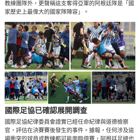
教練團隊外，更聲稱這支奪得亞軍的阿根廷隊是「國
家歷史上最偉大的國家隊陣容」。
+1
國際足協已確認展開調查
國際足協紀律委員會證實已經任命紀律與道德檢察
官，評估在決賽賽後發生的事件。據報，任何涉及這
場衝突的球員或教練都可能面臨停賽，阿根廷足總也