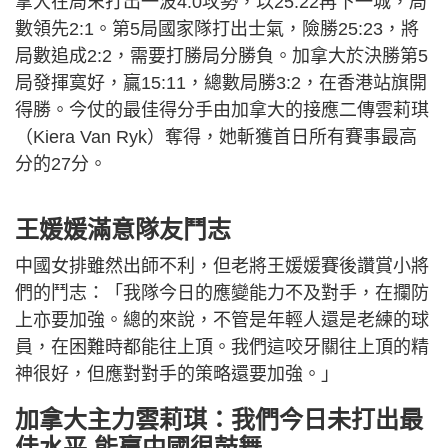
拿大在局末打出一波4:0攻勢，以25:22再下一城，局
數領先2:1。第5局國家隊打出士氣，險勝25:23，將
局數追成2:2，需要打勝局分勝負。加拿大於決勝第5
局發揮寞好，贏15:11，總數局勝3:2，在香港站旗開
得勝。今仗的最佳得分手由加拿大的接應二傳雲莉琪
（Kiera Van Ryk）奪得，她斬獲首日所有賽事最高
分的27分。
王媛媛滿意隊友鬥志
中國女排雖然出師不利，但老將王媛媛賽後讚賞小將
們的鬥志：「我隊今日的應變能力不及對手，在攔防
上亦要加強。總的來說，不管是年輕人還是老練的球
員，在困難時都能往上頂。我們這咬牙關往上頂的精
神很好，但應對對手的策略還要加強。」
加拿大主力雲莉琪：我們今日未打出最
佳水平 能贏中國很鼓舞