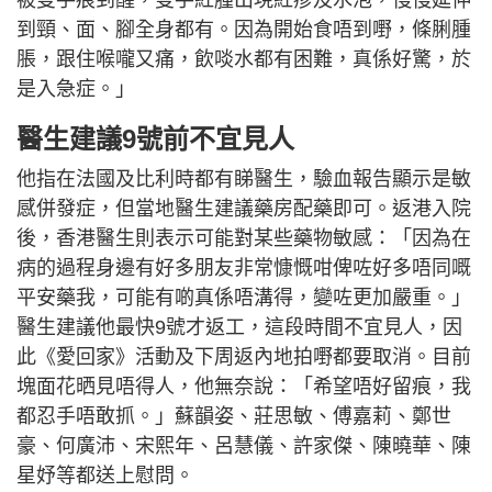
到頸、面、腳全身都有。因為開始食唔到嘢，條脷腫
脹，跟住喉嚨又痛，飲啖水都有困難，真係好驚，於
是入急症。」
醫生建議9號前不宜見人
他指在法國及比利時都有睇醫生，驗血報告顯示是敏
感併發症，但當地醫生建議藥房配藥即可。返港入院
後，香港醫生則表示可能對某些藥物敏感：「因為在
病的過程身邊有好多朋友非常慷慨咁俾咗好多唔同嘅
平安藥我，可能有啲真係唔溝得，變咗更加嚴重。」
醫生建議他最快9號才返工，這段時間不宜見人，因
此《愛回家》活動及下周返內地拍嘢都要取消。目前
塊面花晒見唔得人，他無奈說：「希望唔好留痕，我
都忍手唔敢抓。」蘇韻姿、莊思敏、傅嘉莉、鄭世
豪、何廣沛、宋熙年、呂慧儀、許家傑、陳曉華、陳
星妤等都送上慰問。