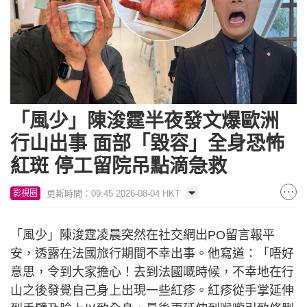
「風少」陳浚霆半夜發文爆歐洲
行山出事 面部「毀容」全身恐怖
紅斑 停工留院吊點滴急救
更新時間：09:45 2026-08-04 HKT
影視圈
「風少」陳浚霆凌晨突然在社交網出PO留言報平
安，透露在法國旅行期間不幸出事。他寫道：「唔好
意思，令到大家擔心！去到法國嘅時候，不幸地在行
山之後發覺自己身上出現一些紅疹。紅疹從手掌延伸