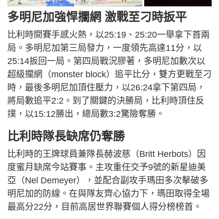
多明尼加強悍攔網 激戰至刁時扳平
比利時開賽手感火熱，以25:19、25:20一舉拿下首兩
局。多明尼加第三局發力，一度領先高達11分，以
25:14扳回一局。第四局戰況膠著，多明尼加數次以
超級攔網（monster block）追平比分，雙方更戰至刁
時，最後多明尼加頂住壓力，以26:24拿下第四局，
將局數追平2:2。到了關鍵的決勝局，比利時頂住反
撲，以15:12勝出，總局數3:2驚險奪勝。
比利時隊長缺席仍奪勝
比利時的王牌球員兼隊長赫波慈（Britt Herbots）因
度蜜月缺席今站賽事。主攻重任交予9號的新星迪美
亞（Nel Demeyer），並配合副攻手瑪田多次擊破多
明尼加的防線。在與隊友齊心協力下，瑪田取得全場
最高分22分，目前高居世界聯賽個人得分榜榜首。