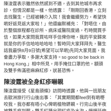
陳浚霆表示雖然依然感到不適，去到其他城市再求
診，但情況都是一樣。他透露：「剛剛回香港，立刻
去找醫生，已經被轉介入院！我會繼續努力，希望快
啲好返見返大家啦！」他還幽默補充：「對唔住，由
於整個旅程都在診所、病床或醫院度過，冇時間買手
信，如果大家問我買咗咩手信俾你哋，我的平安歸來
就是你的手信哈哈哈哈哈！暫時同大家拜拜先，醫生
話我最快8月9日號(希望可以早啲)先同大家見面，我
會盡力爭取，多謝大家支持。so good to be back in
Hong Kong.」相中所見，用手掩住口罩的他，額頭
及雙手佈滿密麻麻紅疹，狀甚恐怖。
陳浚霆被全身紅疹嚇親
陳浚霆接受《星島頭條》訪問時透露，他與一班朋友
去歐洲旅行行山後出事：「其實期間都feel到有啲嘢
咬我，我亦都有唔小心俾啲植物鎅親。行完山後半夜
被雙手痕到醒，雙手紅腫出現紅疹及水泡，慢慢延伸