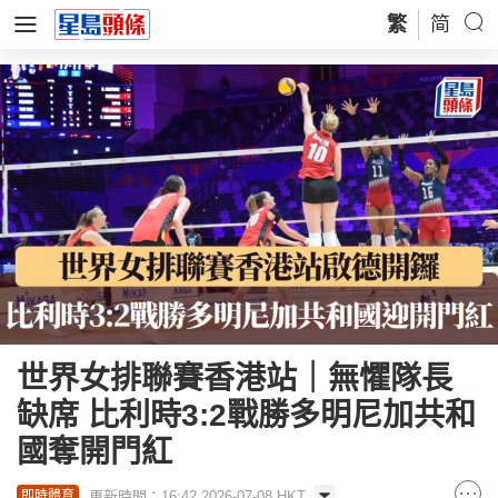
繁
简
世界女排聯賽香港站｜無懼隊長
缺席 比利時3:2戰勝多明尼加共和
國奪開門紅
更新時間：16:42 2026-07-08 HKT
即時體育