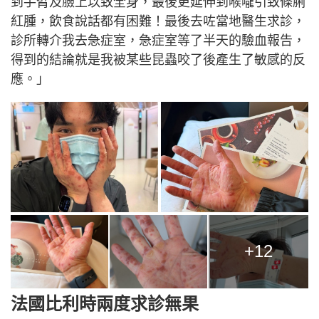
到手臂及臉上以致全身，最後更延伸到喉嚨引致條脷
紅腫，飲食說話都有困難！最後去咗當地醫生求診，
診所轉介我去急症室，急症室等了半天的驗血報告，
得到的結論就是我被某些昆蟲咬了後產生了敏感的反
應。」
+12
法國比利時兩度求診無果