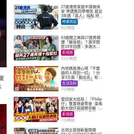
27歲港男家道中落做保
安 慘遭舊同學嘲笑 捱足
3年遇「高人」指點 終辭
職宣告「轉做一事」｜
時事熱話
Juicy叮
8小時前
63歲關之琳與27歲男模
爆「嫲孫戀」？激罕開
腔19字回應：多謝大家
掛念近況
影視圈
11小時前
內地媽居港心得「不要
臉的人得到一切」！分
享3方面「豁出去」有著
度
數 網民：你好厲害
生活百科
汰
7小時前
愛回家大結局｜「Philip
仔」驚喜現身聚會 梁禹
勤大個仔高過樊亦敏 超
乖黐實林淑敏許家傑
影視圈
7小時前
古洞北首個新盤開價