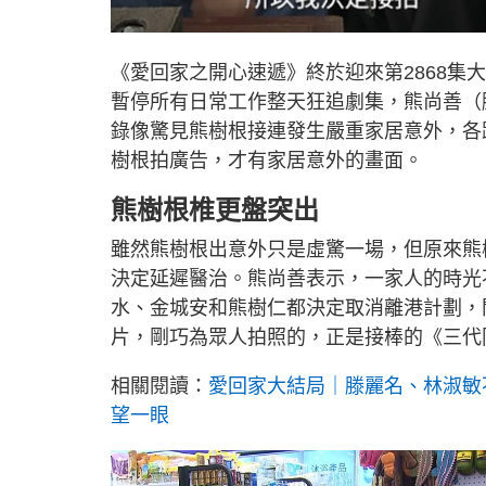
《愛回家之開心速遞》終於迎來第2868集
暫停所有日常工作整天狂追劇集，熊尚善（
錄像驚見熊樹根接連發生嚴重家居意外，各
樹根拍廣告，才有家居意外的畫面。
熊樹根椎更盤突出
雖然熊樹根出意外只是虛驚一場，但原來熊
決定延遲醫治。熊尚善表示，一家人的時光
水、金城安和熊樹仁都決定取消離港計劃，
片，剛巧為眾人拍照的，正是接棒的《三代
相關閱讀：
愛回家大結局｜滕麗名、林淑敏
望一眼