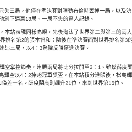
只失三局。他僅在準決賽對陣勒布倫時丟掉一局，以及決
他創下連贏13局、一局不失的驚人記錄。
高，本站表現同樣亮眼，先後淘汰了世界第二與第三的兩
世界排名第2的張本智和；隨後在凖決賽面對世界排名第3
連追三局，以4：3驚險反勝挺進決賽。
島輝空掌控節奏，連勝兩局將比分拉開至3：1。雖然薛度
島輝空以4：2捧起冠軍獎盃。在本站積分進賬後，松島
僅差一名。薛度蘭高則飆升21位，來到世界第16位。