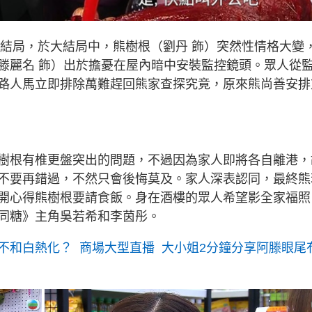
大結局，於大結局中，熊樹根（劉丹 飾）突然性情格大變
滕麗名 飾）出於擔憂在屋內暗中安裝監控鏡頭。眾人從
路人馬立即排除萬難趕回熊家查探究竟，原來熊尚善安排
樹根有椎更盤突出的問題，不過因為家人即將各自離港，
不要再錯過，不然只會後悔莫及。家人深表認同，最終熊
開心得熊樹根要請食飯。身在酒樓的眾人希望影全家福照
同糖》主角吳若希和李茵彤。
不和白熱化？ 商場大型直播 大小姐2分鐘分享阿滕眼尾