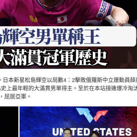
。日本新星松島輝空以局數4：2擊敗俄羅斯中立運動員薛
得冠軍，成為史上最年輕的大滿貫男單得主。至於在本站接連爆冷淘
，屈居亞軍。