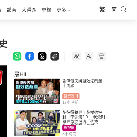
繁
简
育
體育
大灣區
專欄
更多
史
最Hit
謝偉俊夫婦擬效法蔡瀾
｜周顯
投資理財
17小時前
黎彼得離世丨黎樹德被
封「李泳漢2.0」 老父剛
離世急於澄清「代找卡
數」傳聞惹人反感
影視圈
8小時前