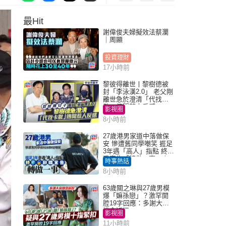
最Hit
謝偉俊夫婦擬效法蔡瀾
｜周顯
投資理財
17小時前
黎彼得離世丨黎樹德被
封「李泳漢2.0」 老父剛
離世急於澄清「代找卡
數」傳聞惹人反感
影視圈
8小時前
27歲港男家道中落做保
安 慘遭舊同學嘲笑 捱足
3年遇「高人」指點 終辭
職宣告「轉做一事」｜
時事熱話
Juicy叮
8小時前
63歲關之琳與27歲男模
爆「嫲孫戀」？激罕開
腔19字回應：多謝大家
掛念近況
影視圈
11小時前