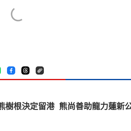
熊樹根決定留港 熊尚善助龍力蓮新