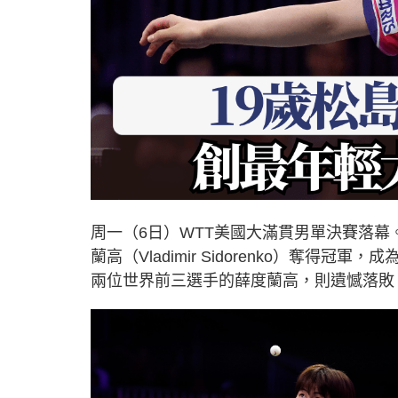
周一（6日）WTT美國大滿貫男單決賽落幕
蘭高（Vladimir Sidorenko）奪
兩位世界前三選手的薛度蘭高，則遺憾落敗