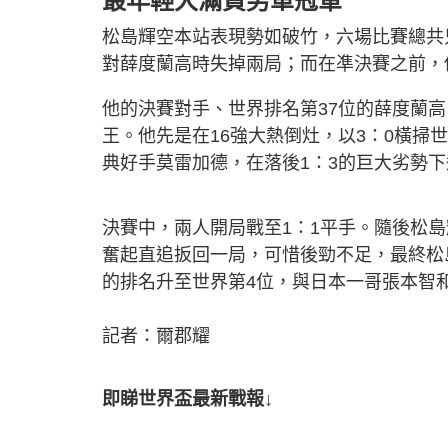
最年輕大滿貫男單冠軍
松島輝空本站表現勢如破竹，六場比賽總共
對薛度蘭高時失掉兩局；而在凖決賽之前，
他的決賽對手、世界排名第37位的薛度蘭
王。他先是在16強大熱倒灶，以3：0橫掃
典好手莫雷加德，在落後1：3的巨大劣勢下
決賽中，兩人開局戰至1：1平手。隨後松
奮起直追扳回一局，可惜後勁不足，最終松
的排名升至世界第4位，與日本一哥張本智和
記者：爾郡耀
即睇世界盃最新戰報↓