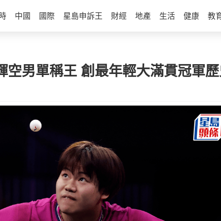
時
中國
國際
星島申訴王
財經
地產
生活
健康
教
島輝空男單稱王 創最年輕大滿貫冠軍歷