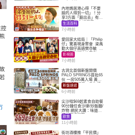
內地媽居港心得「不要
臉的人得到一切」！分
享3方面「豁出去」有著
，
數 網民：你好厲害
生活百科
監控
7小時前
熊
愛回家大結局｜「Philip
仔」驚喜現身聚會 梁禹
勤大個仔高過樊亦敏 超
乖黐實林淑敏許家傑
影視圈
7小時前
故
古洞北首個新盤開價
PALO SPRINGS首批65
若
伙 一房505萬入場 黃光
耀：「北都價」具指標
新盤速遞
作用
6小時前
尖沙咀$69起素食自助餐
90分鐘任食沙律/炒飯麵/
冇
炸物 網民大讚：味道
好，環境闊落
飲食
11小時前
街坊酒樓推「平民價」