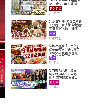
PALO SPRINGS首批65
伙 一房505萬入場 黃光
耀：「北都價」具指標
新盤速遞
作用
6小時前
尖沙咀$69起素食自助餐
90分鐘任食沙律/炒飯麵/
炸物 網民大讚：味道
好，環境闊落
飲食
11小時前
街坊酒樓推「平民價」
歎奢華盛宴！$9.8紅燒
BB鴿/$28開邊蒸龍蝦 3
大晚餐超值優惠
飲食
6小時前
愛回家大結局｜滕麗
名、林淑敏不和白熱
化？ 阿滕眼尾冇望大小
姐一眼 商場直播零互動
影視圈
3小時前