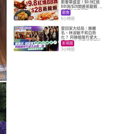
歎奢華盛宴！$9.8紅燒
BB鴿/$28開邊蒸龍蝦 3
大晚餐超值優惠
飲食
6小時前
愛回家大結局｜滕麗
名、林淑敏不和白熱
化？ 阿滕眼尾冇望大小
姐一眼 商場直播零互動
影視圈
3小時前