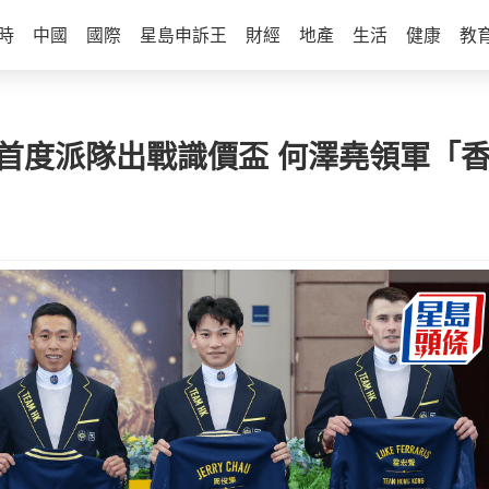
時
中國
國際
星島申訴王
財經
地產
生活
健康
教
會首度派隊出戰識價盃 何澤堯領軍「