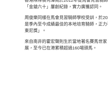
香港隊隊長何澤堯於2012年從馬會見習騎
「金鎗六十」屢創紀錄，實力廣獲認同。
周俊樂同樣在馬會見習騎師學校受訓，於20
是季內至今成績最佳的本地培育騎師，正力
東尼獎」。
來自南非的霍宏聲則生於當地著名賽馬世家
展，至今已在港累積超過160場頭馬。