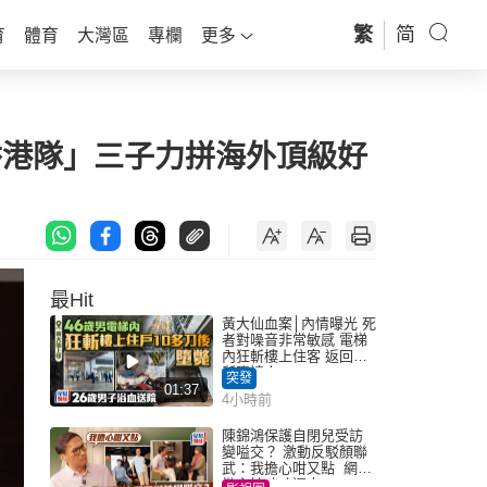
繁
简
育
體育
大灣區
專欄
更多
香港隊」三子力拼海外頂級好
最Hit
黃大仙血案│內情曝光 死
者對噪音非常敏感 電梯
內狂斬樓上住客 返回住
所墮樓亡
突發
01:37
4小時前
陳錦鴻保護自閉兒受訪
變嗌交？ 激動反駁顏聯
武：我擔心咁又點 網民
批主持咄咄逼人