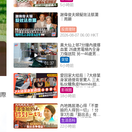
5小時前
謝偉俊夫婦擬效法蔡瀾
｜周顯
投資理財
2026-08-07 06:00 HKT
黃大仙上邨7分鐘內連爆
血案 26歲男電梯內全身
刀傷送院 另一46歲男倒
斃平台
突發
01:37
6小時前
愛回家大結局｜7大綠葉
身家過億背景驚人 三太
私伙鱷魚皮Hermès拍劇
蘇姐原來是半山樓后
影視圈
國際
18小時前
內地媽居港心得「不要
臉的人得到一切」！分
享3方面「豁出去」有著
數 網民：你好厲害
生活百科
22小時前