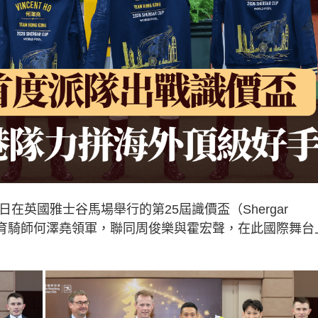
在英國雅士谷馬場舉行的第25屆識價盃（Shergar
培育騎師何澤堯領軍，聯同周俊樂與霍宏聲，在此國際舞台