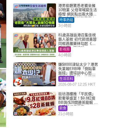
港男偷聽驚悉老竇坐擁
10物業 父母常喊窮生活
極慳 網民點出兩大隱
憂：未必是隱形富豪｜
時事熱話
Juicy叮
3小時前
81歲高雄返港召集佳視
藝人茶敘 初代郭靖黃蓉
同框遇羅樂林勾起《神
鵰俠侶》回憶殺
影視圈
4小時前
嫌$8000津貼太少？港男
失業報ERB呻「倒貼車
飯錢」遭培訓中心怒轟
網民幽默教路：揀呢類
生活百科
課程唔會蝕...
2026-08-07 12:25 HKT
街坊酒樓推「平民價」
歎奢華盛宴！$9.8紅燒
BB鴿/$28開邊蒸龍蝦 3
大晚餐超值優惠
飲食
21小時前