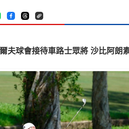
哥爾夫球會接待車路士眾將 沙比阿朗