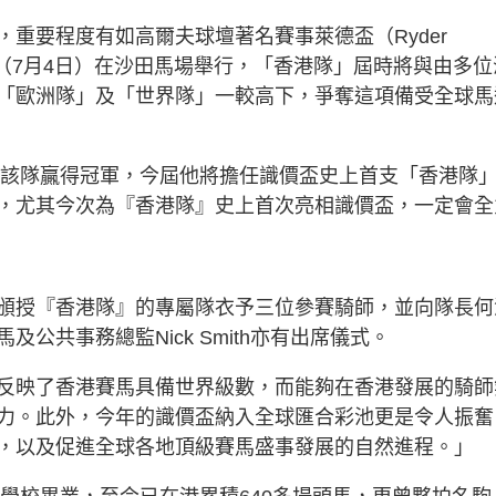
重要程度有如高爾夫球壇著名賽事萊德盃（Ryder
（7月4日）在沙田馬場舉行，「香港隊」屆時將與由多位
「歐洲隊」及「世界隊」一較高下，爭奪這項備受全球馬
並助該隊贏得冠軍，今屆他將擔任識價盃史上首支「香港隊
，尤其今次為『香港隊』史上首次亮相識價盃，一定會全
頒授『香港隊』的專屬隊衣予三位參賽騎師，並向隊長何
公共事務總監Nick Smith亦有出席儀式。
反映了香港賽馬具備世界級數，而能夠在香港發展的騎師
力。此外，今年的識價盃納入全球匯合彩池更是令人振奮
，以及促進全球各地頂級賽馬盛事發展的自然進程。」