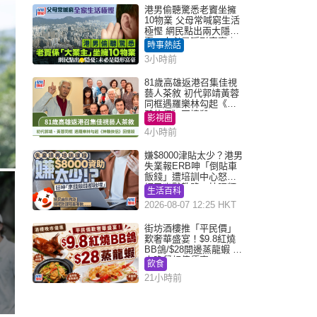
港男偷聽驚悉老竇坐擁
10物業 父母常喊窮生活
極慳 網民點出兩大隱
憂：未必是隱形富豪｜
時事熱話
Juicy叮
3小時前
81歲高雄返港召集佳視
藝人茶敘 初代郭靖黃蓉
同框遇羅樂林勾起《神
鵰俠侶》回憶殺
影視圈
4小時前
嫌$8000津貼太少？港男
失業報ERB呻「倒貼車
飯錢」遭培訓中心怒轟
網民幽默教路：揀呢類
生活百科
課程唔會蝕...
2026-08-07 12:25 HKT
街坊酒樓推「平民價」
歎奢華盛宴！$9.8紅燒
BB鴿/$28開邊蒸龍蝦 3
大晚餐超值優惠
飲食
21小時前