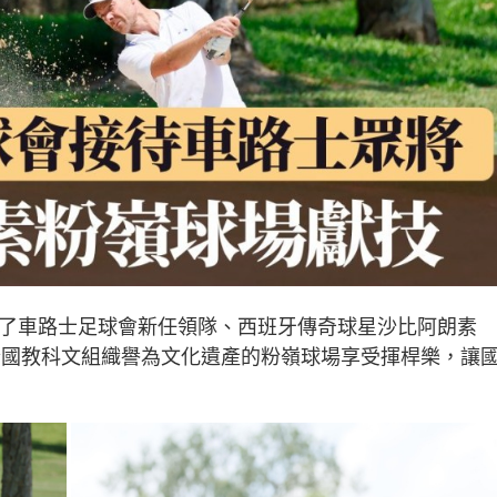
待了車路士足球會新任領隊、西班牙傳奇球星沙比阿朗素
於獲聯合國教科文組織譽為文化遺產的粉嶺球場享受揮桿樂，讓