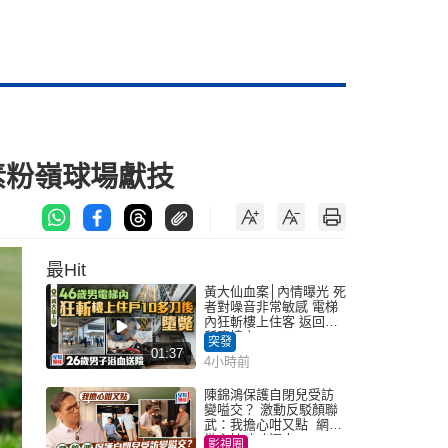
素粉嶺球場獻技
最Hit
黃大仙血案│內情曝光 死
者對噪音非常敏感 電梯
內狂斬樓上住客 返回住
所墮樓亡
突發
01:37
4小時前
陳錦鴻保護自閉兒受訪
變嗌交？ 激動反駁顏聯
武：我擔心咁又點 網民
批主持咄咄逼人
影視圈