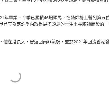
師學校畢業，至今已在港累積640多場頭馬，更曾夥拍名駒
21年畢業。今季已累積46場頭馬，在騎師榜上暫列第五
爭首奪為嘉許季內取得最多頭馬的土生土長騎師而設的「
，他在港長大，曾返回南非策騎，並於2021年回流香港