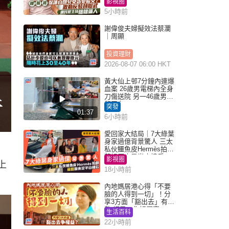
影視圈
5小時前
謝偉俊夫婦擬效法蔡瀾
｜周顯
投資理財
2026-08-07 06:00 HKT
黃大仙上邨7分鐘內連爆
血案 26歲男電梯內全身
刀傷送院 另一46歲男倒
斃平台
突發
01:37
6小時前
愛回家大結局｜7大綠葉
身家過億背景驚人 三太
私伙鱷魚皮Hermès拍劇
蘇姐原來是半山樓后
影視圈
上
18小時前
內地媽居港心得「不要
臉的人得到一切」！分
享3方面「豁出去」有著
數 網民：你好厲害
生活百科
22小時前