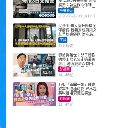
瘓 母拖3日先報警 網民
震驚：執返條命係神蹟
自爆2個惡習｜Juicy叮
時事熱話
2026-08-06 08:19 HKT
尖沙咀H8大廈升降機全
停前傳 新義安成員與女
友爭執遭驅逐 涉拖馬刑
毀被捕 警另通緝4男
突發
42分鐘前
黎彼得離世丨兒子黎樹
德停工陪老父走過最後
歲月 澄清經濟沒有困
難：傳聞有誇張成份
影視圈
02:44
14小時前
TVB「新聞一姐」陳嘉
欣罕失控極可愛 畀林超
英叫姐姐現魔性笑聲 自
嘲是姨姨獲網民激讚
影視圈
11小時前