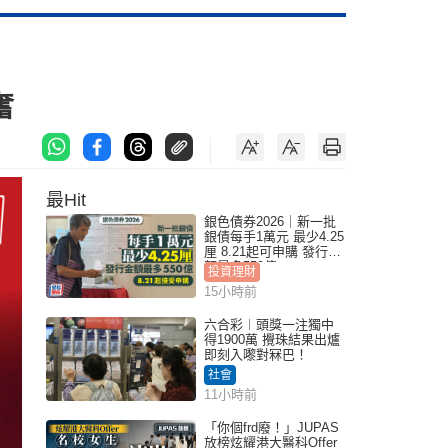
奮
最Hit
銀色債券2026｜新一批
銀債每手1萬元 最少4.25
厘 8.21起可申購 發行金
額最多550億
投資理財
15小時前
六合彩︱頭獎一注獨中
得1900萬 攪珠結果出爐
即刻入嚟對冧巴！
社會
11小時前
「你個frd廢！」JUPAS
放榜炫耀港大醫科Offer