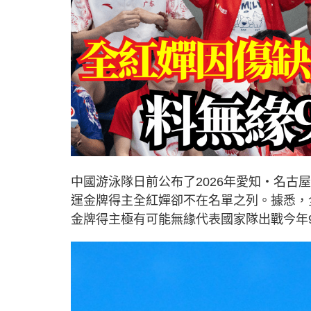
中國游泳隊日前公布了2026年愛知‧名
運金牌得主全紅嬋卻不在名單之列。據悉，
金牌得主極有可能無緣代表國家隊出戰今年