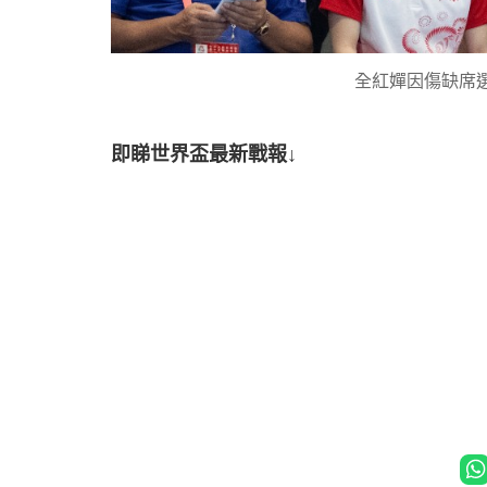
全紅嬋因傷缺席
即睇世界盃最新戰報↓