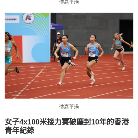
徐嘉華攝
徐嘉華攝
女子4x100米接力賽破塵封10年的香港
青年紀錄