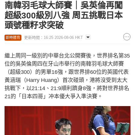
南韓羽毛球大師賽｜吳英倫再闖
超級300級別八強 周五挑戰日本
頭號種籽求突破
更新時間：16:25 2026-08-06 HKT
即時體育
繼上周同一級別的中華台北公開賽後，世界排名第35
位的吳英倫周四在牙山市舉行的南韓羽毛球大師賽
（超級300）的男單16強，跟世界排60位的英國代表
黃涵瑞（Harry Huang）首次碰頭，港將沒受到太大
挑戰下，以21:14、21:9順利躋身8強，將對世界排名
21的「日本四哥」冲本優大爭入準決賽。