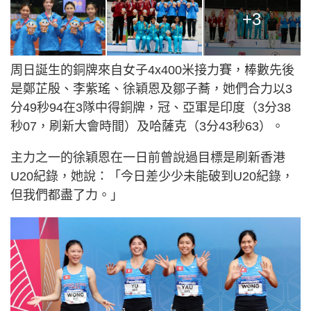
+3
周日誕生的銅牌來自女子4x400米接力賽，棒數先後
是鄭芷殷、李紫瑤、徐穎恩及鄒子蕎，她們合力以3
分49秒94在3隊中得銅牌，冠、亞軍是印度（3分38
秒07，刷新大會時間）及哈薩克（3分43秒63）。
主力之一的徐穎恩在一日前曾說過目標是刷新香港
U20紀錄，她說：「今日差少少未能破到U20紀錄，
但我們都盡了力。」