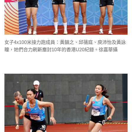
女子4x100米接力跑成員：黃韻之、邱蒨庭、庾沛怡及黃詠
瞳，她們合力刷新塵封10年的香港U20紀錄。徐嘉華攝