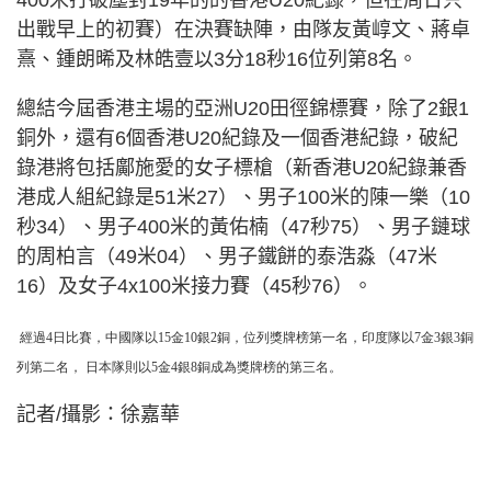
400米打破塵封19年的的香港U20紀錄，但在周日只
出戰早上的初賽）在決賽缺陣，由隊友黃崞文、蔣卓
熹、鍾朗晞及林皓壹以3分18秒16位列第8名。
總結今屆香港主場的亞洲U20田徑錦標賽，除了2銀1
銅外，還有6個香港U20紀錄及一個香港紀錄，破紀
錄港將包括鄺施愛的女子標槍（新香港U20紀錄兼香
港成人組紀錄是51米27）、男子100米的陳一樂（10
秒34）、男子400米的黃佑楠（47秒75）、男子鏈球
的周柏言（49米04）、男子鐵餅的泰浩淼（47米
16）及女子4x100米接力賽（45秒76）。
經過4日比賽，中國隊以15金10銀2銅，位列獎牌榜第一名，印度隊以7金3銀3銅
列第二名， 日本隊則以5金4銀8銅成為獎牌榜的第三名。
記者/攝影：徐嘉華