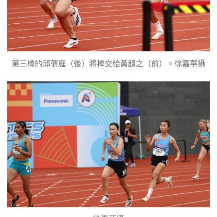
第三棒的邱蒨庭（後）將棒交給黃韻之（前）。徐嘉華攝