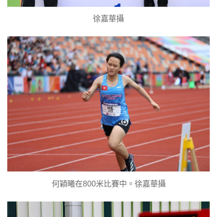
徐嘉華攝
何穎曦在800米比賽中。徐嘉華攝