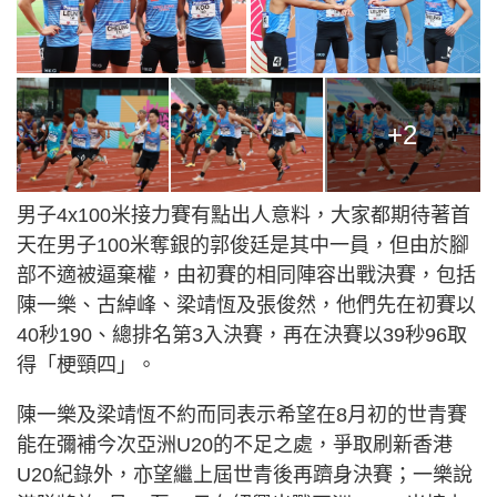
+2
男子4x100米接力賽有點出人意料，大家都期待著首
天在男子100米奪銀的郭俊廷是其中一員，但由於腳
部不適被逼棄權，由初賽的相同陣容出戰決賽，包括
陳一樂、古綽峰、梁靖恆及張俊然，他們先在初賽以
40秒190、總排名第3入決賽，再在決賽以39秒96取
得「梗頸四」。
陳一樂及梁靖恆不約而同表示希望在8月初的世青賽
能在彌補今次亞洲U20的不足之處，爭取刷新香港
U20紀錄外，亦望繼上屆世青後再躋身決賽；一樂說