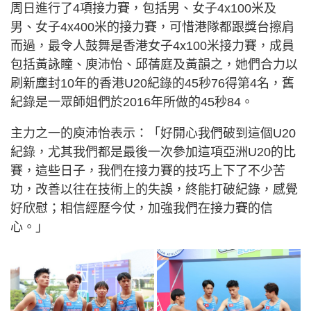
周日進行了4項接力賽，包括男、女子4x100米及
男、女子4x400米的接力賽，可惜港隊都跟獎台擦肩
而過，最令人鼓舞是香港女子4x100米接力賽，成員
包括黃詠瞳、庾沛怡、邱蒨庭及黃韻之，她們合力以
刷新塵封10年的香港U20紀錄的45秒76得第4名，舊
紀錄是一眾師姐們於2016年所做的45秒84。
主力之一的庾沛怡表示：「好開心我們破到這個U20
紀錄，尤其我們都是最後一次參加這項亞洲U20的比
賽，這些日子，我們在接力賽的技巧上下了不少苦
功，改善以往在技術上的失誤，終能打破紀錄，感覺
好欣慰；相信經歷今仗，加強我們在接力賽的信
心。」