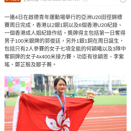
一連4日在啟德青年運動場舉行的亞洲U20田徑錦標
賽周日完成，香港以2銀1銅以及6個香港U20紀錄、
一個香港成人姐紀錄作結，奬牌得主包括第一日奪得
男子100米銀牌的郭俊廷，另外1銀1銅在周日誕生，
包括只有2人參賽的女子七項全能的何穎曦以及3隊中
奪銅牌的女子4x400米接力賽，功臣有徐穎恩、李紫
瑤、鄭芷殷及鄒子蕎。