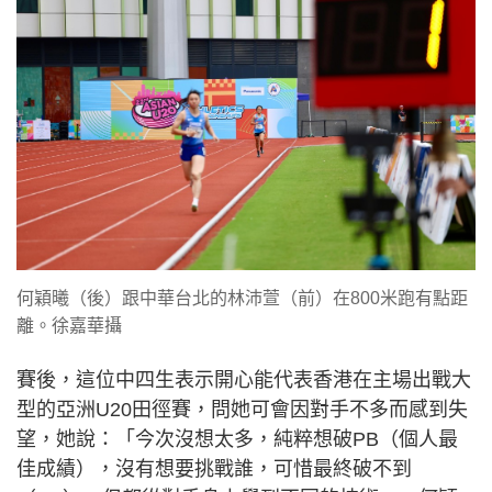
何穎曦（後）跟中華台北的林沛萱（前）在800米跑有點距
離。徐嘉華攝
賽後，這位中四生表示開心能代表香港在主場出戰大
型的亞洲U20田徑賽，問她可會因對手不多而感到失
望，她說：「今次沒想太多，純粹想破PB（個人最
佳成績），沒有想要挑戰誰，可惜最終破不到