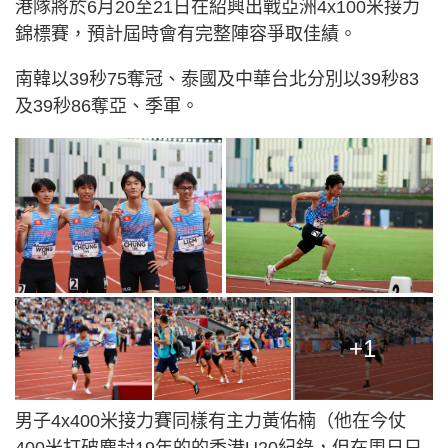
港隊將於6月20至21日在紹興出戰亞洲4x100米接力
錦標賽，預計屆時會有完整陣容爭取佳績。
南韓以39秒75奪冠、泰國及中華台北分別以39秒83
及39秒86奪亞、季軍。
+1
男子4x400米接力賽同樣有主力黃佑楠（他在今仗