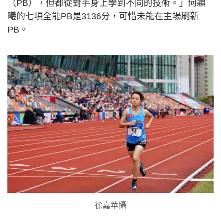
（PB），但都從對手身上學到不同的技術。」何穎
曦的七項全能PB是3136分，可惜未能在主場刷新
PB。
徐嘉華攝