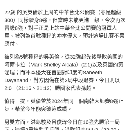
22歲 的吳英倫於上周的中華台北公開賽（亦是超級
300）同樣躋身8強，但當時未能更進一級，今次再次
晉級8強，對手正是上站中華台北公開賽的冠軍人
馬、被列為首號種籽的冲本優大，預計這場比賽不易
應付。
被列為5號種籽的吳英倫，從32強起先後擊敗美國的
阿爾卡拉（Mark Shelley Alcala）(2:1)以及英國的黃
涵瑞；而冲本優大在首圈對印度的Saneeth
Dayanand，對方因傷在第2局中段退賽，今日則以
2:0 （21:16、21:12）勝國家代表孫超。
值得一提，英倫曾於2024年同一個南韓大師賽8強止
步，希望今年能突破這成績。
男雙方面，洪魁駿及呂俊瑋今日在16強先勝第一局
下，連續2局被對手反勝，港隊組合以1:2（22:20、