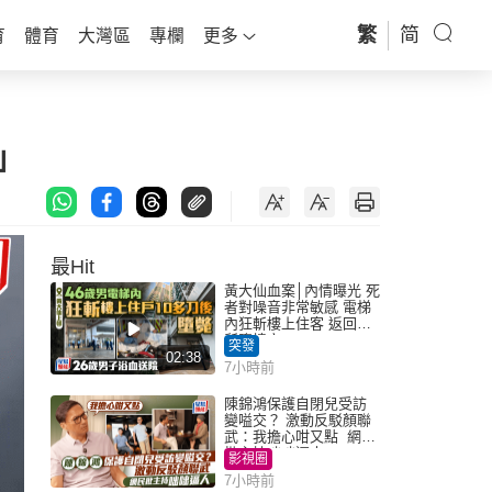
繁
简
育
體育
大灣區
專欄
更多
」
最Hit
黃大仙血案│內情曝光 死
者對噪音非常敏感 電梯
內狂斬樓上住客 返回住
所墮樓亡
突發
02:38
7小時前
陳錦鴻保護自閉兒受訪
變嗌交？ 激動反駁顏聯
武：我擔心咁又點 網民
批主持咄咄逼人
影視圈
7小時前