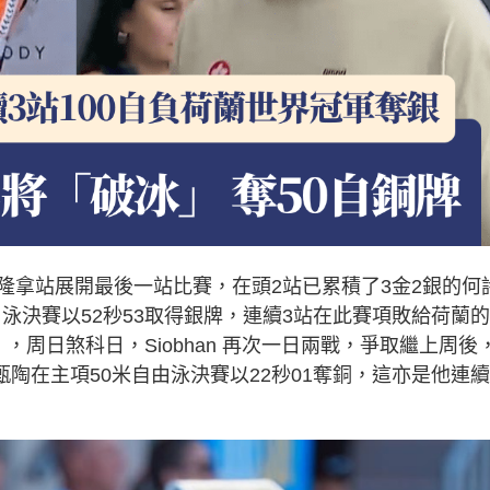
隆拿站展開最後一站比賽，在頭2站已累積了3金2銀的何
自由泳決賽以52秒53取得銀牌，連續3站在此賽項敗給荷蘭
gen），周日煞科日，Siobhan 再次一日兩戰，爭取繼上周後
甄陶在主項50米自由泳決賽以22秒01奪銅，這亦是他連續