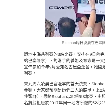
Siobhan周日凌晨在
環地中海系列賽的3站比賽，安排在9日內
站巴塞隆拿），對泳手的體能及意志是一大挑戰
宣佈參加今年9月愛知名古屋亞運會，她開
列賽。
來到周六凌晨巴塞隆拿的首天決賽，Siobh
參賽，大家都預期是她們二人的競爭，上2站
住頭2位，最終Siobhan以52秒53奪亞
名將絲祖唐於2017年同一地方所做的52秒28。另