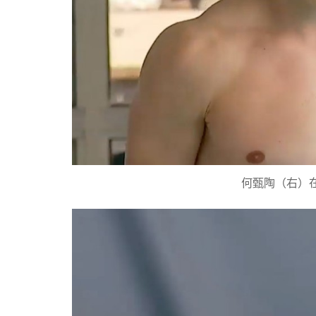
何甄陶（右）