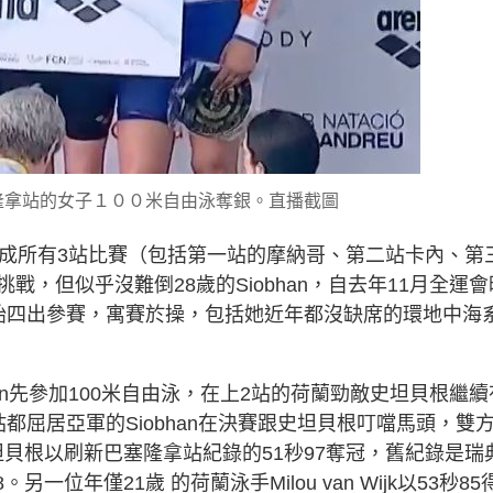
巴塞隆拿站的女子１００米自由泳奪銀。直播截圖
完成所有3站比賽（包括第一站的摩納哥、第二站卡內、第
，但似乎沒難倒28歲的Siobhan，自去年11月全運會
始四出參賽，寓賽於操，包括她近年都沒缺席的環地中海
an先參加100米自由泳，在上2站的荷蘭勁敵史坦貝根繼續
都屈居亞軍的Siobhan在決賽跟史坦貝根叮噹馬頭，雙
、史坦貝根以刷新巴塞隆拿站紀錄的51秒97奪冠，舊紀錄是瑞
一位年僅21歲 的荷蘭泳手Milou van Wijk以53秒85