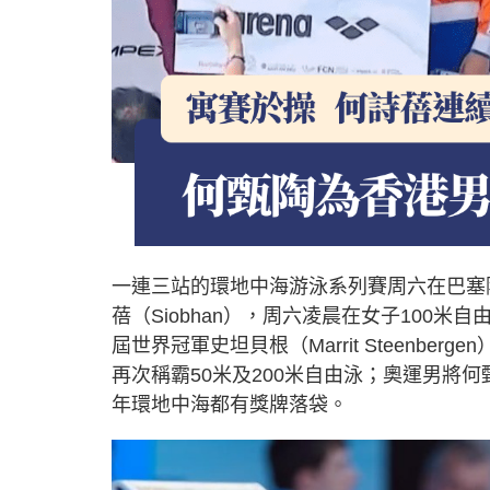
一連三站的環地中海游泳系列賽周六在巴塞
蓓（Siobhan），周六凌晨在女子100米
屆世界冠軍史坦貝根（Marrit Steenber
再次稱霸50米及200米自由泳；奧運男將何
年環地中海都有獎牌落袋。