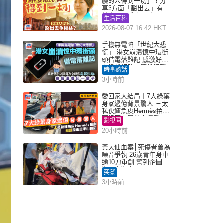
臉的人得到一切」！分
享3方面「豁出去」有著
數 網民：你好厲害
生活百科
2026-08-07 16:42 HKT
手機無電陷「世紀大恐
慌」 港女崩潰憶中環街
頭借電落難記 感激好心
人溫馨相助：這份溫暖
時事熱話
記一輩子｜Juicy叮
3小時前
愛回家大結局｜7大綠葉
身家過億背景驚人 三太
私伙鱷魚皮Hermès拍劇
蘇姐原來是半山樓后
影視圈
20小時前
黃大仙血案│死傷者曾為
噪音爭執 26歲青年身中
逾10刀重創 警列企圖謀
殺及自殺案
突發
3小時前