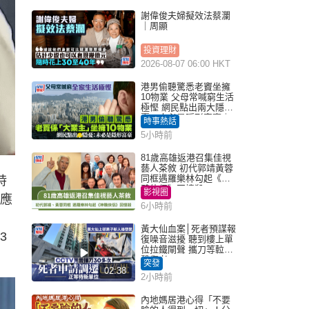
謝偉俊夫婦擬效法蔡瀾
｜周顯
投資理財
2026-08-07 06:00 HKT
港男偷聽驚悉老竇坐擁
10物業 父母常喊窮生活
極慳 網民點出兩大隱
憂：未必是隱形富豪｜
時事熱話
Juicy叮
5小時前
81歲高雄返港召集佳視
藝人茶敘 初代郭靖黃蓉
同框遇羅樂林勾起《神
詩
鵰俠侶》回憶殺
影視圈
的應
6小時前
，
黃大仙血案│死者預謀報
3
復噪音滋擾 聽到樓上單
位拉鐵閘聲 攜刀等𨋢伏
擊傷者
突發
02:38
2小時前
內地媽居港心得「不要