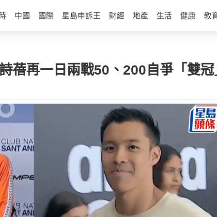
時
中國
國際
星島申訴王
財經
地產
生活
健康
教
詩蓓再一日兩戰50、200自爭「雙冠