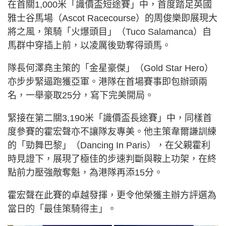
在首關1,000米「識價盃短途賽」中，首度踏足英國
雅士谷馬場（Ascot Racecourse）的周俊樂即展現大
將之風，策騎「火爆頭目」（Tuco Salamanca）自
馬群中穿插上前，以凌厲後勁奪得頭馬。
隊長何澤堯主策的「金星豪傑」（Gold Star Hero）
亦步步緊逼跑獲亞軍。港隊在首場賽事即包辦頭兩
名，一舉豪取25分，寫下完美開局。
緊接在第二關3,190米「識價盃長途賽」中，同樣首
度參賽的霍宏聲亦不讓隊友專美。他主策韋爾謙訓練
的「勁舞巴黎」（Dancing In Paris），在父親霍利
時見證下，展現了極佳的步速判斷與鞍上功架，在終
點前力壓強敵奪魁，為港隊再添15分。
霍宏聲在此賽的卓越發揮，更令他榮獲主辦方評選為
當日的「最佳策騎得主」。