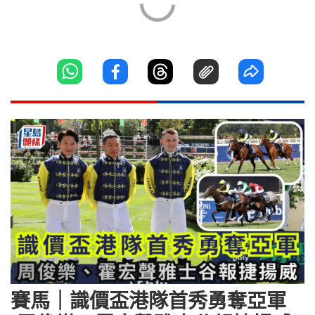
賽馬｜識價盃港隊首秀勇奪亞軍