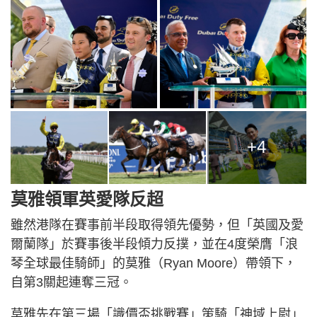
+4
莫雅領軍英愛隊反超
雖然港隊在賽事前半段取得領先優勢，但「英國及愛
爾蘭隊」於賽事後半段傾力反撲，並在4度榮膺「浪
琴全球最佳騎師」的莫雅（Ryan Moore）帶領下，
自第3關起連奪三冠。
莫雅先在第三場「識價盃挑戰賽」策騎「神域上尉」