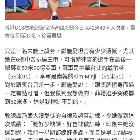
香港U18標槍紀錄保持者關恩懿今日以42米49不入決賽，最
終位 列第10名。徐嘉華攝
只差一名未能上獎台，鄺施愛坦言有少少遺憾，尤其
她在6擲中曾排過三甲，可惜菲律賓的選手在最後一
擲擲到52米20得亞軍，冠軍是中華台北的戴佑芩
（56米91），季軍是南韓的Kim Minji （51米51），
對於跟獎台只差一步，鄺施愛說：「跟獎牌擦身而過
一定有點可惜，但我做到我想做的，菲籍選手突破擲
到52米多，這是我控制不到的。」
教練盧乃盛大讚愛徒的自律及認真訓練，令她做到這
次成績：「她好少缺課，好自律做訓練，印象中她沒
遲到過，我們一星期都練好多課，而且是早上7點45