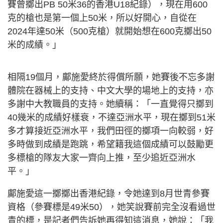
賽曾擲出PB 50米36的香港U18紀錄），現在用600
克的槍也是第一個上50米，所以好開心，自從在
2024年達50米（500克槍）就開始想在600克擲出50
米的成績。」
相隔19個月，鄺施愛終於得償所願，她賽後不忘多謝
體院在器械上的支持、中文大學的場地上的支持，亦
多謝中大教職員的支持。她續稱：「一直覺得只擲到
40幾米的成績好樣衰，不達亞洲水平，現在擲到51米
多才算接近亞洲水平，我們田徑的擲項一向較弱，好
多時做到成績是跑跳，希望籍我這個成績可以鼓勵更
多標槍的隊友大家一齊向上推，至少追近亞洲水
平。」
鄺施愛這一擲擲出香港紀錄，令她達到8月世青參賽
資格（參賽標是49米50），她笑說賽前完全沒看過世
青的標，是記者們告訴她再得知這消息，她說：「我