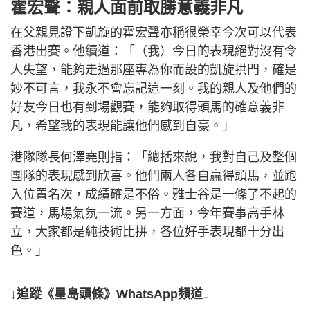
霍宏聲：親人面前取勝意義非凡
在父親見證下凱旋的霍宏聲亦稱很榮幸今次可以代表
香港出賽。他續道：「（我）今日的表現絕對沒有令
人失望，能夠走過那座專為你而設的凱旋拱門，確是
妙不可言，我永不會忘記這一刻。我的親人及他們的
好友今日也有到場觀賽，能夠取得頭馬的確意義非
凡，希望我的表現能讓他們感到自豪。」
港隊隊長何澤堯則指：「總括來說，我對自己及整個
團隊的表現感到欣喜。他們兩人各自贏得頭馬，並跑
入位置名次，成績確是不俗。雅士谷是一條了不起的
賽道，馬場氣氛一流。另一方面，今年賽事高手林
立，大家都是純技術比拼，各位好手表現都十分出
色。」
↓追蹤《星島頭條》WhatsApp頻道↓