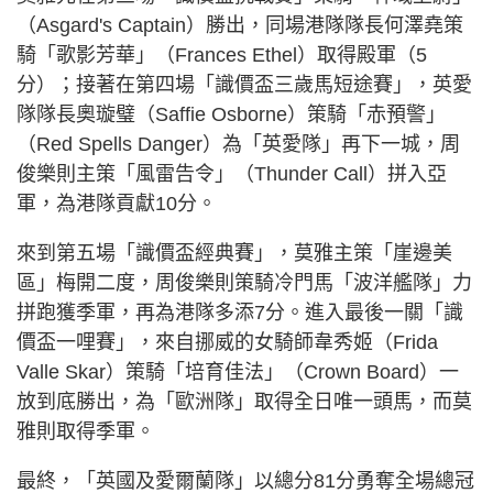
（Asgard's Captain）勝出，同場港隊隊長何澤堯策
騎「歌影芳華」（Frances Ethel）取得殿軍（5
分）；接著在第四場「識價盃三歲馬短途賽」，英愛
隊隊長奧璇璧（Saffie Osborne）策騎「赤預警」
（Red Spells Danger）為「英愛隊」再下一城，周
俊樂則主策「風雷告令」（Thunder Call）拼入亞
軍，為港隊貢獻10分。
來到第五場「識價盃經典賽」，莫雅主策「崖邊美
區」梅開二度，周俊樂則策騎冷門馬「波洋艦隊」力
拼跑獲季軍，再為港隊多添7分。進入最後一關「識
價盃一哩賽」，來自挪威的女騎師韋秀姬（Frida
Valle Skar）策騎「培育佳法」（Crown Board）一
放到底勝出，為「歐洲隊」取得全日唯一頭馬，而莫
雅則取得季軍。
最終，「英國及愛爾蘭隊」以總分81分勇奪全場總冠