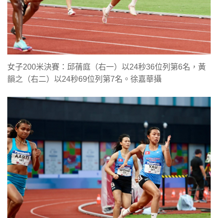
女子200米決賽：邱蒨庭（右一）以24秒36位列第6名，黃
韻之（右二）以24秒69位列第7名。徐嘉華攝