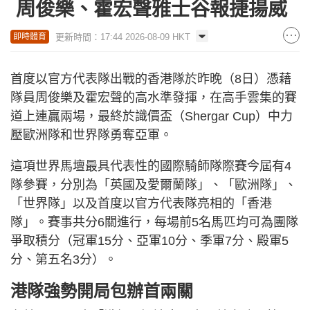
周俊樂、霍宏聲雅士谷報捷揚威
更新時間：17:44 2026-08-09 HKT
即時體育
首度以官方代表隊出戰的香港隊於昨晚（8日）憑藉
隊員周俊樂及霍宏聲的高水準發揮，在高手雲集的賽
道上連贏兩場，最終於識價盃（Shergar Cup）中力
壓歐洲隊和世界隊勇奪亞軍。
這項世界馬壇最具代表性的國際騎師隊際賽今屆有4
隊參賽，分別為「英國及愛爾蘭隊」、「歐洲隊」、
「世界隊」以及首度以官方代表隊亮相的「香港
隊」。賽事共分6關進行，每場前5名馬匹均可為團隊
爭取積分（冠軍15分、亞軍10分、季軍7分、殿軍5
分、第五名3分）。
港隊強勢開局包辦首兩關