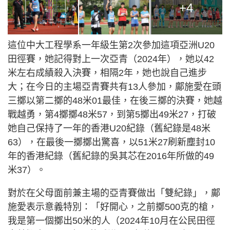
+4
這位中大工程學系一年級生第2次參加這項亞洲U20
田徑賽，她記得對上一次亞青（2024年），她以42
米左右成績殺入決賽，相隔2年，她也說自己進步
大；在今日的主場亞青賽共有13人參加，鄺施愛在頭
三擲以第二擲的48米01最佳，在後三擲的決賽，她越
戰越勇，第4擲擲48米57，到第5擲出49米27，打破
她自己保持了一年的香港U20紀錄（舊紀錄是48米
63），在最後一擲擲出驚喜，以51米27刷新塵封10
年的香港紀錄（舊紀錄的吳其芯在2016年所做的49
米37）。
對於在父母面前兼主場的亞青賽做出「雙紀錄」，鄺
施愛表示意義特別：「好開心，之前擲500克的槍，
我是第一個擲出50米的人（2024年10月在公民田徑