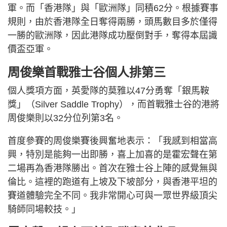
軍。而「香港隊」與「歐洲隊」同積62分。根據賽事
規則，由於香港隊全日奪得兩勝，頭馬數目多於僅得
一勝的歐洲隊，因此港隊成功壓倒對手，奪得本屆識
價盃亞軍。
周俊樂首戰雅士谷個人排第三
個人獎項方面，英愛隊的莫雅以47分勇奪「銀馬鞍
獎」（Silver Saddle Trophy），而首戰雅士谷的港將
周俊樂則以32分位列第3名。
首度參賽的周俊樂賽後興奮地表示：「我感到相當高
興，特別是能夠一出即勝，喜上加喜的是霍宏聲在第
二場再為香港隊勝出。首次在雅士谷上陣的感覺無與
倫比。這裡的跑道有上坡及下坡部分，與香港平坦的
賽道體驗完全不同。我非常開心可與一眾世界級頂尖
騎師同場較技。」