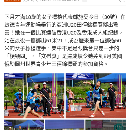
下月才滿18歲的女子標槍代表鄺施愛今日（30號）在
啟德青年運動場舉行的亞洲U20田徑錦標賽擲出驚
喜！她在一個比賽連破香港U20及香港成人組紀錄，
她在最後一擲擲出51米21，成為歷來第一位擲過50
米的女子標槍選手，美中不足是跟獎台只差一步的
「梗頸四」，「安慰獎」是這成績令她達到8月美國
俄勒岡州世界青少年田徑錦標賽的參加資格。