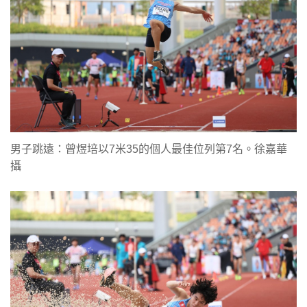
男子跳遠：曾煜培以7米35的個人最佳位列第7名。徐嘉華
攝