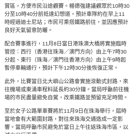
賞區，方便市民沿途觀賽。楊德強建議觀眾於10時30
分至10時40分前抵達幻想道，預計車隊約在早上11
時經過迪士尼站；市民可乘搭鐵路前往，並因應預計
良好天氣留意防曬。
配合賽事進行，11月8日當日港珠澳大橋將實施臨時
管控：西行（香港往珠海／澳門方向）由上午7時30
分起、東行（珠海／澳門往香港方向）由上午9時起
暫停車輛通行，預計下午12時30分後恢復正常。
此外，比賽當日北大嶼山公路會實施滾動式封路，來
往機場或東涌車程料延長約30分鐘。當局呼籲前往機
場的市民盡量避免自駕，改乘鐵路並預留充足時間。
至於女子公路單車賽將於11月9日在珠海舉行，屆時
當地會有大範圍封路，對往來珠海交通造成一定影
響。當局呼籲市民避免於當日上午往返珠海市區，以