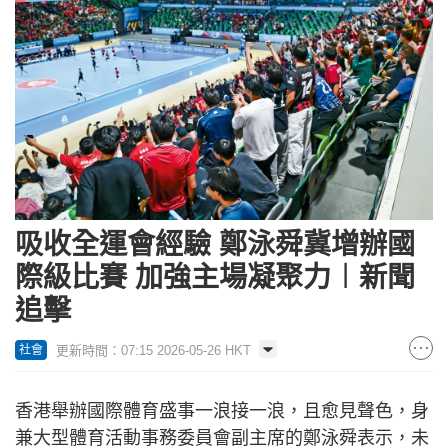
吸收全運會經驗 鄭泳舜冀增辦國
際級比賽 加強主場凝聚力︱新聞
追擊
更新時間：07:15 2026-05-26 HKT
社會
香港舉辦國際體育盛事一浪接一浪，且愈見聲色，身
兼大型體育活動事務委員會副主席的鄭泳舜表示，未