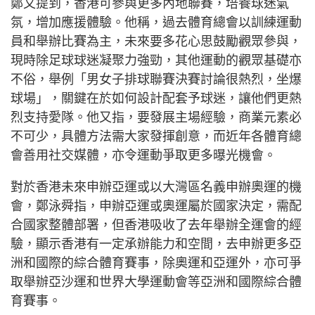
鄭又提到，香港可參與更多內地聯賽，培養球迷氣
氛，增加應援體驗。他稱，過去體育總會以訓練運動
員和舉辦比賽為主，未來要多花心思鼓勵觀眾參與，
現時除足球球迷凝聚力強勁，其他運動的觀眾基礎亦
不俗，舉例「男女子排球聯賽決賽討論很熱烈，坐爆
球場」，關鍵在於如何設計配套予球迷，讓他們更熱
烈支持愛隊。他又指，要發展主場經驗，商業元素必
不可少，具體方法需大家發揮創意，而近年各體育總
會善用社交媒體，亦令運動爭取更多曝光機會。
對於香港未來申辦亞運或以大灣區名義申辦奧運的機
會，鄭泳舜指，申辦亞運或奧運屬於國家決定，需配
合國家整體部署，但香港吸收了去年舉辦全運會的經
驗，顯示香港有一定承辦能力和空間，去申辦更多亞
洲和國際的綜合體育賽事，除奧運和亞運外，亦可爭
取舉辦亞沙運和世界大學運動會等亞洲和國際綜合體
育賽事。