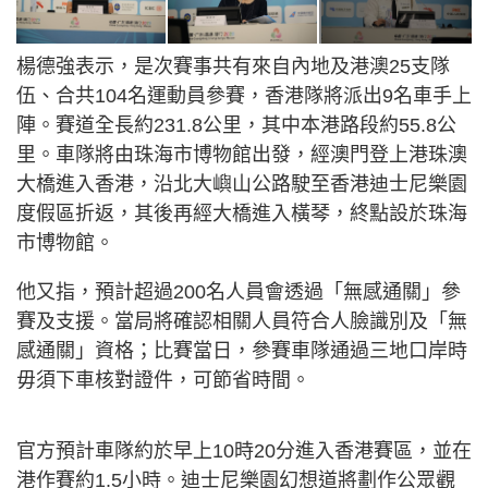
楊德強表示，是次賽事共有來自內地及港澳25支隊
伍、合共104名運動員參賽，香港隊將派出9名車手上
陣。賽道全長約231.8公里，其中本港路段約55.8公
里。車隊將由珠海市博物館出發，經澳門登上港珠澳
大橋進入香港，沿北大嶼山公路駛至香港迪士尼樂園
度假區折返，其後再經大橋進入橫琴，終點設於珠海
市博物館。
他又指，預計超過200名人員會透過「無感通關」參
賽及支援。當局將確認相關人員符合人臉識別及「無
感通關」資格；比賽當日，參賽車隊通過三地口岸時
毋須下車核對證件，可節省時間。
官方預計車隊約於早上10時20分進入香港賽區，並在
港作賽約1.5小時。迪士尼樂園幻想道將劃作公眾觀