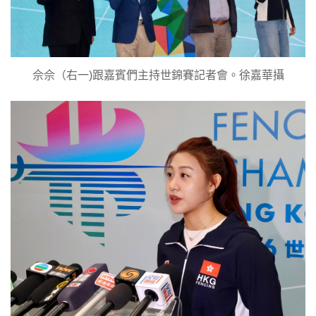
佘佘（右一)跟嘉賓們主持世錦賽記者會。徐嘉華攝