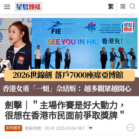
繁
简
劍擊｜＂主場作賽是好大動力，
很想在香港市民面前爭取獎牌＂
更新時間：00:41 2025-10-04 HKT
即時體育