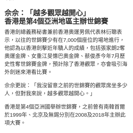
佘佘：「越多觀眾越開心」
香港是第4個亞洲地區主辦世錦賽
香港劍總義務秘書兼前香港奧運男佩代表林衍聰表
示，以往的世錦賽少有在7,000個座位的場地進行，
他認為以香港劍擊近年驕人的成績，包括張家朗2奪
奧運金牌、女重江旻憓巴奧金牌、蔡俊彥今年7月歷
史性奪世錦賽金牌，預計除了香港觀眾，亦會吸引海
外劍迷來港看比賽。
佘佘更說：「我沒留意之前的世錦賽的觀眾席坐多少
人，但對我來說，越多觀眾越開心。」
香港是第4個亞洲國舉辦世錦賽，之前曾有南韓首爾
於1999年、北京及無錫分別在2008及2018年主辦此
項大賽。