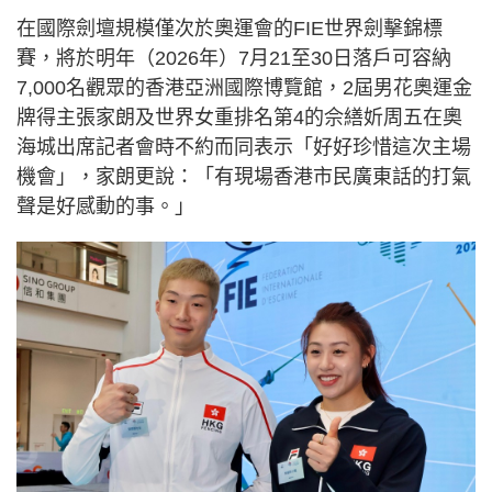
在國際劍壇規模僅次於奧運會的FIE世界劍擊錦標
賽，將於明年（2026年）7月21至30日落戶可容納
7,000名觀眾的香港亞洲國際博覽館，2屆男花奧運金
牌得主張家朗及世界女重排名第4的佘繕妡周五在奧
海城出席記者會時不約而同表示「好好珍惜這次主場
機會」，家朗更說：「有現場香港市民廣東話的打氣
聲是好感動的事。」