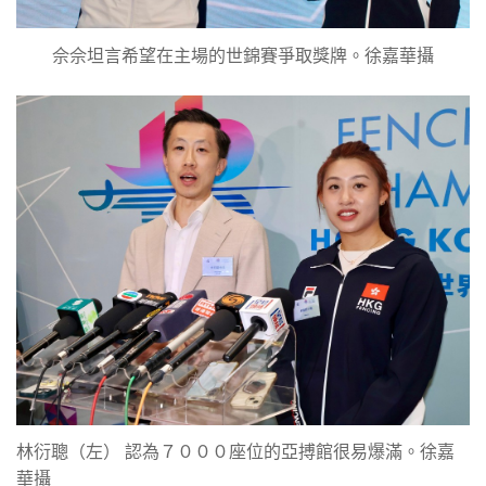
佘佘坦言希望在主場的世錦賽爭取獎牌。徐嘉華攝
林衍聰（左） 認為７０００座位的亞搏館很易爆滿。徐嘉
華攝