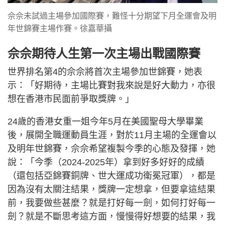
佘佘未試過主場參加國際賽，難怪十分期望下月全運會及明
年世錦賽主場作賽。徐嘉華攝
佘佘期待人生第一次主場出戰國際賽
世界排名第4的佘佘將首次主場參加世錦賽，她表
示：「好期待，主場比賽對我來說是好大動力，亦很
想在香港市民面前爭取獎牌。」
24歲的香港女重一姐今年5月在美國聖母大學畢業
後，展開全職運動員生涯，對於11月主場的全運會以
及明年世錦賽，佘佘希望複製今季的心態及發揮，她
說：「今季（2024-2025年）拿到好多好好的成績
（還包括亞錦賽銅牌、世大運成功衛冕冠軍），都是
因為沒有太關注結果，獎牌一定想拿，但要拿這結果
前，我要做些甚麼？就是打好每一劍，如何打好每一
劍？就是不斷思考這方面，慢慢得好想要的結果，我