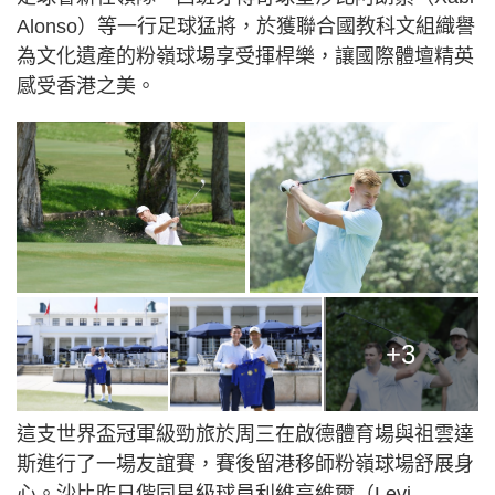
Alonso）等一行足球猛將，於獲聯合國教科文組織譽
為文化遺產的粉嶺球場享受揮桿樂，讓國際體壇精英
感受香港之美。
+3
這支世界盃冠軍級勁旅於周三在啟德體育場與祖雲達
斯進行了一場友誼賽，賽後留港移師粉嶺球場舒展身
心。沙比昨日偕同星級球員利維高維爾（Levi