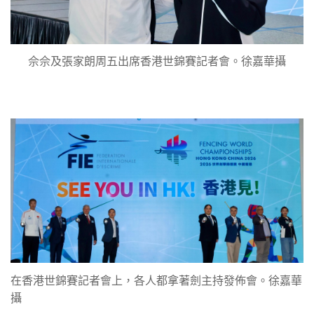
佘佘及張家朗周五出席香港世錦賽記者會。徐嘉華攝
在香港世錦賽記者會上，各人都拿著劍主持發佈會。徐嘉華
攝