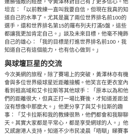
連勝強敵的經歷，令黃澤林對自己有了更多信心。他
坦言：「以前教練一直叫我要自信，但現在我真的知
道自己的水準了。尤其是贏了兩位世界排名前100的
選手，還和世界排名第15的羅布列夫打滿5盤，這些
都讓我更加肯定自己。」談及未來目標，他毫不掩飾
自己的雄心：「我的目標是打進世界排名前100，我
知道自己有這個能力，也有信心做到。」
與球壇巨星的交流
今次美網的旅程，除了賽場上的突破，黃澤林亦有機
會與多位世界級球星近距離接觸。他笑言在更衣室內
看到祖高域和艾卡拉斯等其他球手：「原本以為和他
們的距離很大，但真正打一場比賽後，才知道差距並
沒有想像中那麼大。」他更分享了與艾卡拉斯的趣
事：「艾卡拉斯和我的教練很熟，他們都會和我聊聊
天。其實大家都是平常心，都是享受網球的人。」他
又感謝港人支持，知道不少市民凌晨「唔瞓」睇賽事