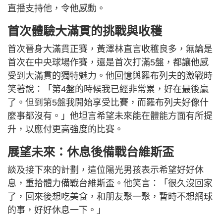
直播支持他，令他感動。
首次體驗大滿貫的挑戰與收穫
首次晉身大滿貫正賽，黃澤林直言收穫良多，無論是
首次在中央球場作賽，還是首次打滿5盤，都讓他感
受到大滿貫的獨特魅力。他回憶與羅布列夫的激戰時
笑著說：「第4盤的時候我已經非常累，好在最後贏
了。但到第5盤我開始享受比賽，而羅布列夫好像什
麼事都沒有。」他坦言希望未來能在體能方面有所提
升，以應付更高強度的比賽。
展望未來：休息後備戰台維斯盃
談及接下來的計劃，這位陽光男孩表示希望好好休
息，重拾體力備戰台維斯盃。他笑言：「很久沒回家
了，回來後想吃美食，和朋友聚一聚，暫時不想網球
的事，好好休息一下。」