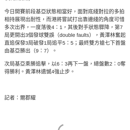
今日開賽前段基亞狀態相當好，面對底綫對拉的多拍
相持展現出耐性，而港將嘗試打出靠邊綫的角度可惜
多次出界，一度落後4：1，其後對手狀態驟降，第7
局更開出3個發球雙誤（double faults），黃澤林奮起
直追保發3局破發1局追平5：5；最終雙方搶七下首盤
由基亞勝出（9：7）。
次局基亞乘勝追擊，以6：3再下一盤，總盤數2：0奪
得勝利。黃澤林遺憾4強止步。
記者：爾郡耀