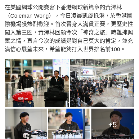
在美國網球公開賽寫下香港網球新篇章的黃澤林
（Coleman Wong），今日凌晨凱旋抵港，於香港國
際機場獲熱烈歡迎。首次晉身大滿貫正賽，更歷史性
闖入第三圈，黃澤林回顧今次「神奇之旅」時難掩興
奮之情，直言今次的成績是對自己莫大的肯定，並充
滿信心展望未來，希望能夠打入世界排名前100。
+5