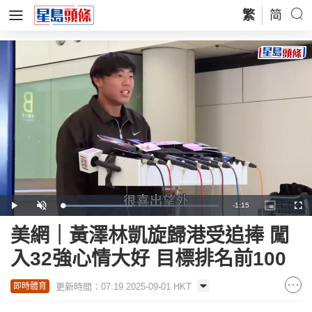
繁
简
Remaining
-
1:15
Loaded
:
Play
Unmute
Picture-
Full
44.86%
in-
Picture
Time
美網｜黃澤林凱旋歸港受追捧 闖
入32強心情大好 目標排名前100
更新時間：07:19 2025-09-01 HKT
即時體育