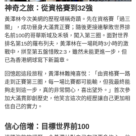
神奇之旅：從資格賽到32強
黃澤林今次美網的歷程堪稱奇蹟。先在資格賽「過三
關」，成功晉身大滿貫正賽；隨後更接連擊敗世界排
名前100的哥華斯域及禾頓，闖入第三圈。面對世界
排名第15的羅布列夫，黃澤林在一場耗時3小時的激
戰中，拼至第五盤惜敗2:3，雖然未能更進一步，但
已為香港網球寫下新篇章。
回憶起這段旅程，黃澤林難掩喜悅：「由資格賽一路
走到正賽第三圈，每一場比賽都可能輸，但我最終能
夠走到這一步，真的非常開心，喜出望外。」首次參
加大滿貫即創歷史，他笑言這次的經歷讓自己更加相
信自己的實力。
信心倍增：目標世界前100