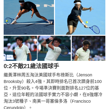
0:2不敵21歲法國球手
繼黃澤林周五淘汰美國球手布祿斯比（Jenson
Brooksby）殺入4強，其即時排名已首次躋身前100
位，升至90名。今場凖決賽則面對排名127位的基
亞，這位年輕的法國球手實力不容小覷，在8強爆冷
淘汰3號種子、南美一哥塞倫多洛（Francisco
Cerundolo）。