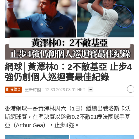
網球│黃澤林0：2不敵基亞 止步4
強仍創個人巡迴賽最佳紀錄
更新時間：12:30 2026-08-01 HKT
即時體育
香港網球一哥黃澤林周六（1日）繼續出戰洛斯卡沃
斯網球賽，在凖決賽以盤數0:2不敵21歲法國球手基
亞（Arthur Gea），止步4強。