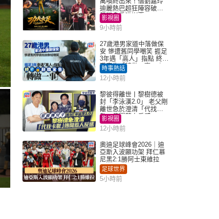
萬喚終出來！偕劉嘉玲
迪麗熱巴超狂陣容破天
荒現身香港謝票
影視圈
9小時前
27歲港男家道中落做保
安 慘遭舊同學嘲笑 捱足
3年遇「高人」指點 終辭
職宣告「轉做一事」｜
時事熱話
Juicy叮
12小時前
黎彼得離世丨黎樹德被
封「李泳漢2.0」 老父剛
離世急於澄清「代找卡
數」傳聞惹人反感
影視圈
12小時前
奧迪足球峰會2026｜迪
亞斯入波顯功架 拜仁慕
尼黑2:1勝阿士東維拉
足球世界
5小時前