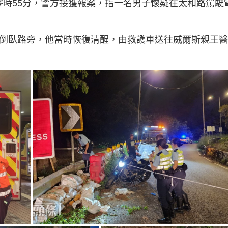
零時55分，警方接獲報案，指一名男子懷疑在太和路駕駛
機倒臥路旁，他當時恢復清醒，由救護車送往威爾斯親王