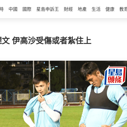
時
中國
國際
星島申訴王
財經
地產
生活
健康
教
理文 伊高沙受傷或者紮住上