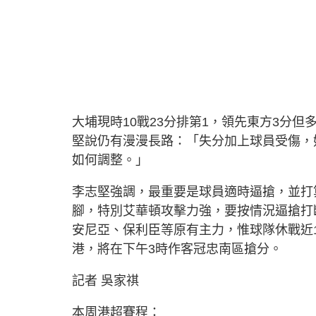
大埔現時10戰23分排第1，領先東方3分但
堅說仍有漫漫長路：「失分加上球員受傷，
如何調整。」
李志堅強調，最重要是球員適時逼搶，並打
腳，特別艾華頓攻擊力強，要按情況逼搶打
安尼亞、保利臣等原有主力，惟球隊休戰近
港，將在下午3時作客冠忠南區搶分。
記者 吳家祺
本周港超賽程：