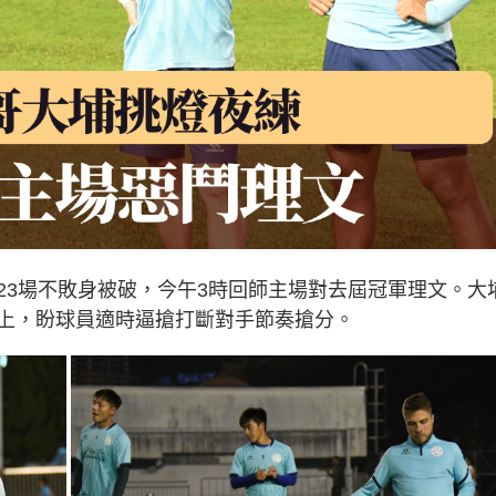
23場不敗身被破，今午3時回師主場對去屆冠軍理文。大
上，盼球員適時逼搶打斷對手節奏搶分。