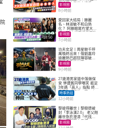
電
蘇姐原來是半山樓后
影視圈
8小時前
愛回家大結局｜滕麗
醫院
名、林淑敏不和白熱
化？ 阿滕眼尾冇望大小
姐一眼 商場直播零互動
影視圈
18:50
7小時前
功夫女足丨周星馳千呼
萬喚終出來！偕劉嘉玲
迪麗熱巴超狂陣容破天
荒現身香港謝票
影視圈
9小時前
27歲港男家道中落做保
安 慘遭舊同學嘲笑 捱足
3年遇「高人」指點 終辭
職宣告「轉做一事」｜
時事熱話
Juicy叮
12小時前
黎彼得離世丨黎樹德被
封「李泳漢2.0」 老父剛
離世急於澄清「代找卡
數」傳聞惹人反感
影視圈