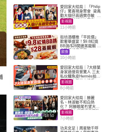
愛回家大結局｜「Philip
仔」驚喜現身聚會 梁禹
勤大個仔高過樊亦敏 超
乖黐實林淑敏許家傑
影視圈
11小時前
街坊酒樓推「平民價」
歎奢華盛宴！$9.8紅燒
BB鴿/$28開邊蒸龍蝦 3
大晚餐超值優惠
飲食
10小時前
愛回家大結局｜7大綠葉
身家過億背景驚人 三太
私伙鱷魚皮Hermès拍劇
埔
蘇姐原來是半山樓后
影視圈
8小時前
愛回家大結局｜滕麗
名、林淑敏不和白熱
化？ 阿滕眼尾冇望大小
姐一眼 商場直播零互動
影視圈
18:50
7小時前
功夫女足丨周星馳千呼