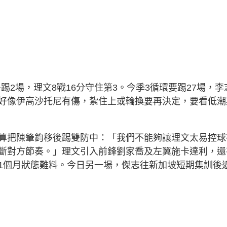
多踢2場，理文8戰16分守住第3。今季3循環要踢27場，李
好像伊高沙托尼有傷，紮住上或輪換要再決定，要看低潮
算把陳肇鈞移後踢雙防中：「我們不能夠讓理文太易控球
斷對方節奏。」理文引入前鋒劉家喬及左翼施卡達利，還
1個月狀態難料。今日另一場，傑志往新加坡短期集訓後