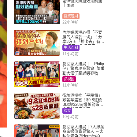
謝偉俊夫婦擬效法蔡瀾
｜周顯
投資理財
22小時前
內地媽居港心得「不要
臉的人得到一切」！分
享3方面「豁出去」有著
數 網民：你好厲害
生活百科
11小時前
愛回家大結局｜「Philip
仔」驚喜現身聚會 梁禹
勤大個仔高過樊亦敏 超
乖黐實林淑敏許家傑
影視圈
11小時前
街坊酒樓推「平民價」
歎奢華盛宴！$9.8紅燒
BB鴿/$28開邊蒸龍蝦 3
大晚餐超值優惠
飲食
10小時前
愛回家大結局｜7大綠葉
身家過億背景驚人 三太
私伙鱷魚皮Hermès拍劇