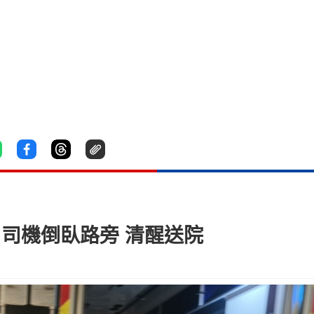
男司機倒臥路旁 清醒送院