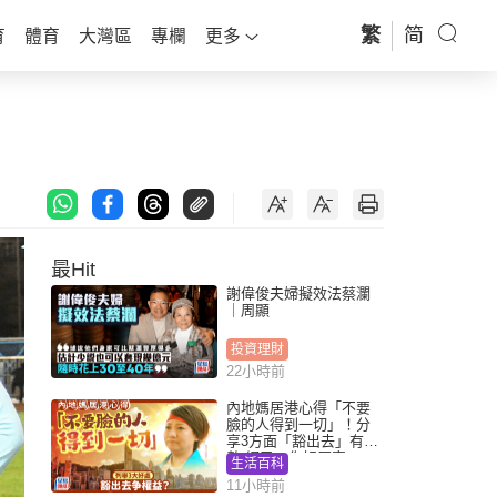
繁
简
育
體育
大灣區
專欄
更多
最Hit
謝偉俊夫婦擬效法蔡瀾
｜周顯
投資理財
22小時前
內地媽居港心得「不要
臉的人得到一切」！分
享3方面「豁出去」有著
數 網民：你好厲害
生活百科
11小時前