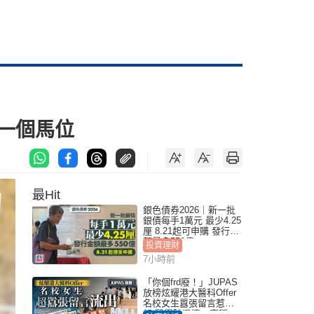
十一個馬位
最Hit
銀色債券2026｜新一批
銀債每手1萬元 最少4.25
厘 8.21起可申購 發行金
額最多550億
投資理財
7小時前
「你個frd廢！」JUPAS
放榜炫耀港大醫科Offer
名校女生囂張留言惹眾
怒 醫學院澄清：宣稱