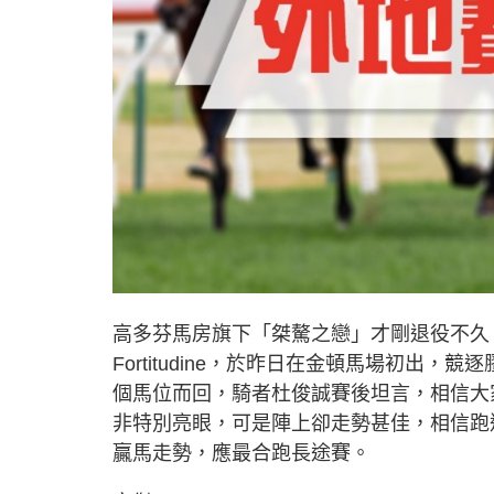
高多芬馬房旗下「桀驁之戀」才剛退役不久
Fortitudine，於昨日在金頓馬場初
個馬位而回，騎者杜俊誠賽後坦言，相信大
非特別亮眼，可是陣上卻走勢甚佳，相信跑
贏馬走勢，應最合跑長途賽。