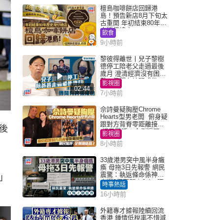
檀島咖啡餅店回歸港
島！預告新店8月下旬太
古重開 年初結束80年歷
史灣仔總店
飲食
9小時前
黎彼得離世丨兒子黎樹
德停工陪老父走過最後
歲月 澄清經濟沒有困
難：傳聞有誇張成份
影視圈
02:44
7小時前
佘詩曼疑胸壓Chrome
Hearts型男老闆 俯身疑
跟對方背脊零距離接觸
後
網民驚呼：企側邊唔
影視圈
得？
8小時前
33歲港男突中風半身癱
瘓 母拖3日先報警 網民
震驚：執返條命係神蹟
」
自爆2個惡習｜Juicy叮
時事熱話
16小時前
外籍專才據報陸續回流
香港 鍾情低稅率不惜減