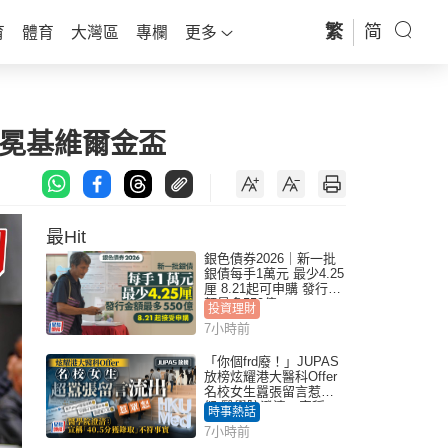
繁
简
育
體育
大灣區
專欄
更多
衞冕基維爾金盃
最Hit
銀色債券2026｜新一批
銀債每手1萬元 最少4.25
厘 8.21起可申購 發行金
額最多550億
投資理財
7小時前
「你個frd廢！」JUPAS
放榜炫耀港大醫科Offer
名校女生囂張留言惹眾
怒 醫學院澄清：宣稱
時事熱話
「40.5分獲錄取」不符事
7小時前
實｜Juicy叮