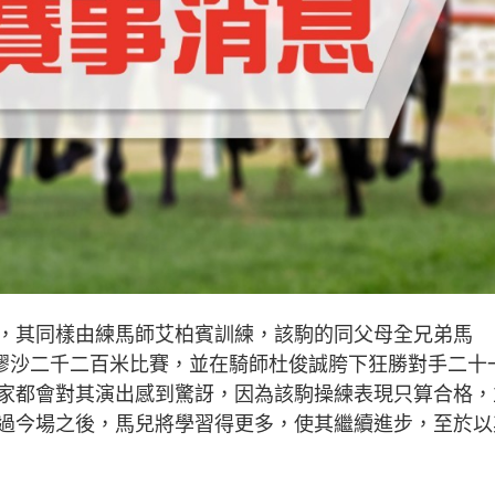
，其同樣由練馬師艾柏賓訓練，該駒的同父母全兄弟馬
出，競逐膠沙二千二百米比賽，並在騎師杜俊誠胯下狂勝對手二十
家都會對其演出感到驚訝，因為該駒操練表現只算合格，
過今場之後，馬兒將學習得更多，使其繼續進步，至於以