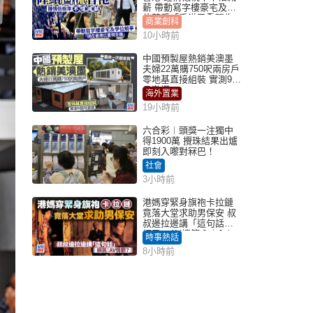
薪 帶動寫字樓豪宅及學
位競爭「香港已重現生
商業創科
機」
10小時前
中國預製屋熱銷美澳墨
夫婦22萬購750呎兩房戶
零地基直接組裝 實測9個
月激讚
海外置業
19小時前
六合彩︱頭獎一注獨中
得1900萬 攪珠結果出爐
即刻入嚟對冧巴！
社會
3小時前
港媽穿緊身旗袍卡拉鏈
竟落大堂求助男保安 叔
叔邊拉邊講「這句話」
網民：AV情節？｜Juicy
時事熱話
叮
8小時前