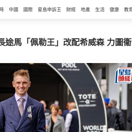
時
中國
國際
星島申訴王
財經
地產
生活
健康
教
長途馬「佩勒王」改配希威森 力圖