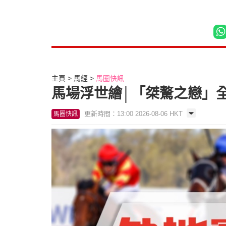
主頁
馬經
馬圈快訊
馬場浮世繪│「桀驁之戀」全兄
更新時間：13:00 2026-08-06 HKT
馬圈快訊