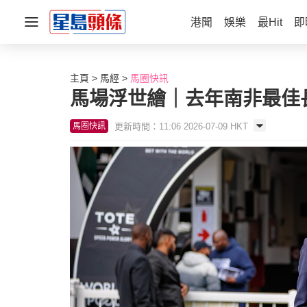
港聞
娛樂
最Hit
即
主頁
馬經
馬圈快訊
馬場浮世繪｜去年南非最佳
更新時間：11:06 2026-07-09 HKT
馬圈快訊