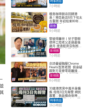
時事熱話
「40.5分獲錄取」不符事
7小時前
實｜Juicy叮
檀島咖啡餅店回歸港
島！預告新店8月下旬太
古重開 年初結束80年歷
史灣仔總店
飲食
9小時前
黎彼得離世丨兒子黎樹
德停工陪老父走過最後
歲月 澄清經濟沒有困
難：傳聞有誇張成份
影視圈
02:44
7小時前
佘詩曼疑胸壓Chrome
Hearts型男老闆 俯身疑
跟對方背脊零距離接觸
網民驚呼：企側邊唔
影視圈
得？
一
8小時前
並
33歲港男突中風半身癱
其
瘓 母拖3日先報警 網民
震驚：執返條命係神蹟
自爆2個惡習｜Juicy叮
時事熱話
16小時前