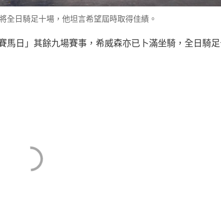
將全日騎足十場，他坦言希望屆時取得佳績。
賽馬日」其餘九場賽事，希威森亦已卜滿坐騎，全日騎足