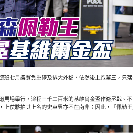
德班七月讓賽負重磅及排大外檔，依然後上跑第三，只落
爾馬場舉行，途程三千二百米的基維爾金盃作衞冕戰。不
，上仗夥拍其上名的史卓豐亦不在南非；因此，「佩勒王