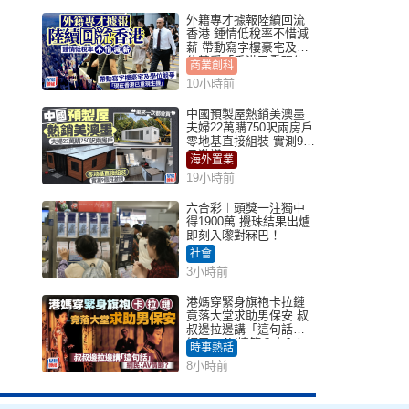
外籍專才據報陸續回流
香港 鍾情低稅率不惜減
薪 帶動寫字樓豪宅及學
位競爭「香港已重現生
商業創科
機」
10小時前
中國預製屋熱銷美澳墨
夫婦22萬購750呎兩房戶
零地基直接組裝 實測9個
月激讚
海外置業
19小時前
六合彩︱頭獎一注獨中
得1900萬 攪珠結果出爐
即刻入嚟對冧巴！
社會
3小時前
港媽穿緊身旗袍卡拉鏈
竟落大堂求助男保安 叔
叔邊拉邊講「這句話」
網民：AV情節？｜Juicy
時事熱話
叮
8小時前