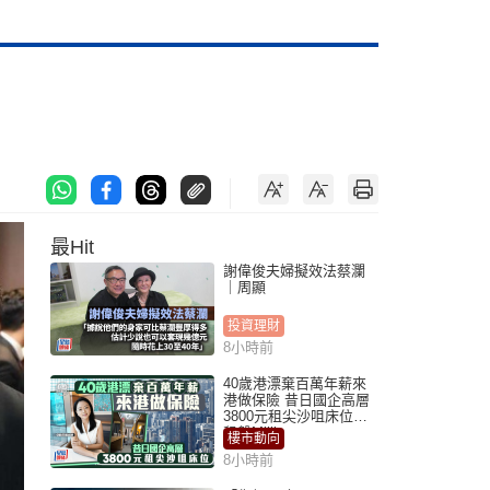
最Hit
謝偉俊夫婦擬效法蔡瀾
｜周顯
投資理財
8小時前
40歲港漂棄百萬年薪來
港做保險 昔日國企高層
3800元租尖沙咀床位｜
租盤Million
樓市動向
8小時前