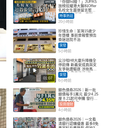
「你個frd廢！」JUPAS
放榜炫耀港大醫科Offer
名校女生囂張留言惹眾
怒 醫學院澄清：宣稱
時事熱話
「40.5分獲錄取」不符事
20小時前
實｜Juicy叮
珍惜生命｜荃灣15歲少
年墮樓 事前曾報警預告
昏迷送院不治
突發
5小時前
尖沙咀H8大廈升降機全
停前傳 新義安成員與女
友爭執遭驅逐 涉拖馬刑
毀被捕 警另通緝4男
突發
01:07
6小時前
銀色債券2026｜新一批
銀債每手1萬元 最少4.25
厘 8.21起可申購 發行金
額最多550億
投資理財
4小時前
銀色債券2026｜一文看
清銀行認購優惠 最多8免
專家料反應熱烈 倡抽30