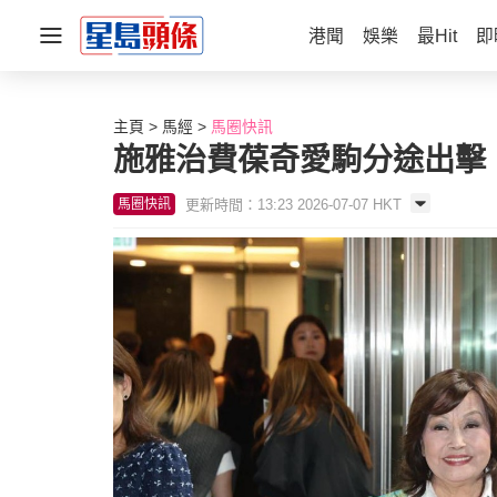
港聞
娛樂
最Hit
即
主頁
馬經
馬圈快訊
施雅治費葆奇愛駒分途出擊
更新時間：13:23 2026-07-07 HKT
馬圈快訊