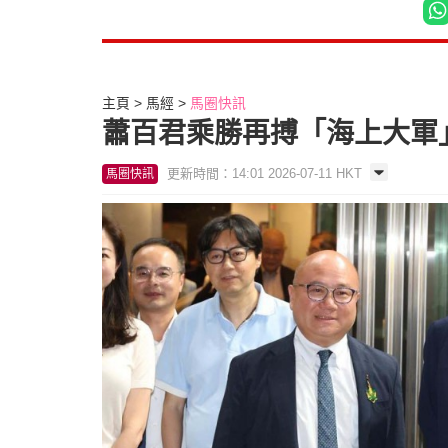
主頁
馬經
馬圈快訊
蕭百君乘勝再搏「海上大軍
更新時間：14:01 2026-07-11 HKT
馬圈快訊