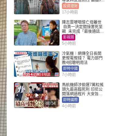
手
投資理財
17小時前
陳志雲哽咽憶亡母離世
自責一決定間接害死至
親 未完成「最後通話」
一生遺憾
影視圈
5小時前
冷氣機︱網傳全日長開
更慳電慳錢？ 電力部門
教4招聰明用法
即時中國
7小時前
馬航機師涉偷運7萬粒搖
頭丸最高臨死刑 印尼公
開落網過程片 大安旨意
豈料敗露
即時國際
00:34
4小時前