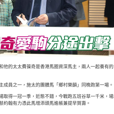
和他的太太費葆奇是香港馬圈資深馬主，兩人一起養有的
主成員之一，施太的團體馬「鄉村樂韻」同晚跑第一場。
場取得一冠一季，近態不錯，今戰跑五班谷草一千米，場
蔡約翰有力憑此馬增添頭馬進帳兼提早賀壽。