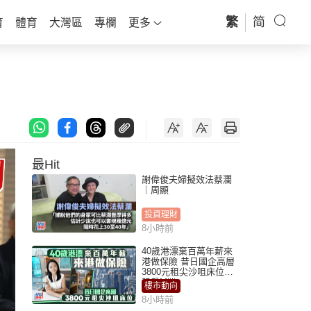
繁
简
育
體育
大灣區
專欄
更多
最Hit
謝偉俊夫婦擬效法蔡瀾
｜周顯
投資理財
8小時前
40歲港漂棄百萬年薪來
港做保險 昔日國企高層
3800元租尖沙咀床位｜
租盤Million
樓市動向
8小時前