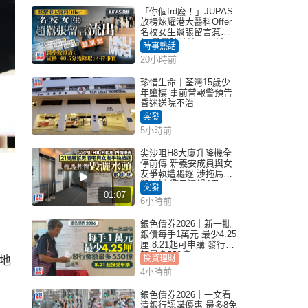
「你個frd廢！」JUPAS
放榜炫耀港大醫科Offer
名校女生囂張留言惹眾
怒 醫學院澄清：宣稱
時事熱話
「40.5分獲錄取」不符事
20小時前
實｜Juicy叮
珍惜生命｜荃灣15歲少
年墮樓 事前曾報警預告
昏迷送院不治
突發
5小時前
尖沙咀H8大廈升降機全
停前傳 新義安成員與女
友爭執遭驅逐 涉拖馬刑
毀被捕 警另通緝4男
突發
01:07
6小時前
銀色債券2026｜新一批
銀債每手1萬元 最少4.25
厘 8.21起可申購 發行金
額最多550億
地
投資理財
4小時前
銀色債券2026｜一文看
清銀行認購優惠 最多8免