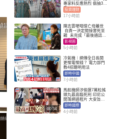
專家料反應熱烈 倡抽30
手
投資理財
17小時前
陳志雲哽咽憶亡母離世
自責一決定間接害死至
親 未完成「最後通話」
一生遺憾
影視圈
5小時前
冷氣機︱網傳全日長開
更慳電慳錢？ 電力部門
教4招聰明用法
即時中國
7小時前
馬航機師涉偷運7萬粒搖
頭丸最高臨死刑 印尼公
開落網過程片 大安旨意
豈料敗露
即時國際
00:34
4小時前