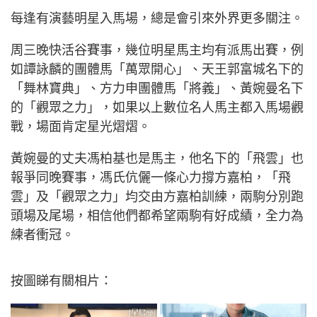
每逢有演藝明星入馬場，總是會引來外界更多關注。
周三晚快活谷賽事，幾位明星馬主均有派馬出賽，例
如譚詠麟的團體馬「萬眾開心」、天王郭富城名下的
「舞林寶典」、方力申團體馬「將義」、黃婉曼名下
的「觀眾之力」，如果以上數位名人馬主都入馬場觀
戰，場面肯定星光熠熠。
黃婉曼的丈夫馮柏基也是馬主，他名下的「飛雲」也
報爭同晚賽事，馮氏伉儷一條心力撐方嘉柏，「飛
雲」及「觀眾之力」均交由方嘉柏訓練，兩駒分別跑
頭場及尾場，相信他們都希望兩駒有好成績，全力為
練者衝冠。
按圖睇有關相片：