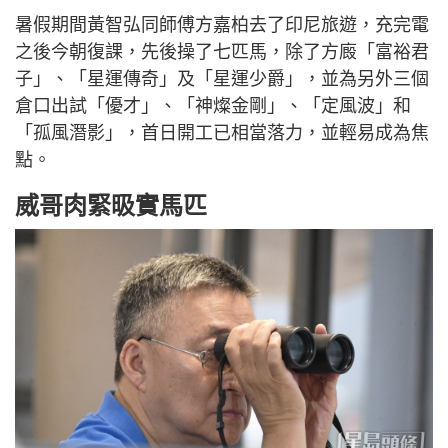
暑假期間黃智弘同師傅方嘉柏去了印尼旅遊，充完電
之後今朝復課，先後操了七匹馬，除了方廄「富裕君
子」、「星運傳奇」及「星運少爵」，並為另外三個
倉口出試「優才」、「神燦金剛」、「定風波」和
「孤風潛影」，首日開工已相當落力，並輕易成為焦
點。
威哥肉緊昅實馬匹