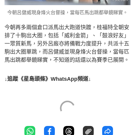
今朝呂健威現身烽火台督操，當每匹馬出跳都舉鏡睇實。
今朝再多兩個倉口派馬出大跑道快踱，桂福特全朝安
排了十駒出大圈，包括「威利金箭」、「鼓浪好友」
一眾質新馬，另外呂廄亦將備戰力度提升，共派十五
駒出大圈單跳，而呂健威並現身烽火台督操，當每匹
馬出跳都舉鏡睇實，不知道的話還以為賽季已展開。
↓追蹤《星島頭條》WhatsApp頻道↓