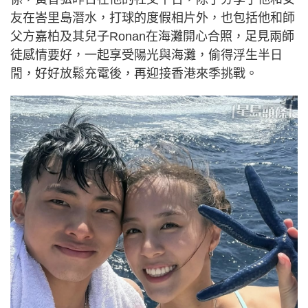
友在峇里島潛水，打球的度假相片外，也包括他和師
父方嘉柏及其兒子Ronan在海灘開心合照，足見兩師
徒感情要好，一起享受陽光與海灘，偷得浮生半日
閒，好好放鬆充電後，再迎接香港來季挑戰。