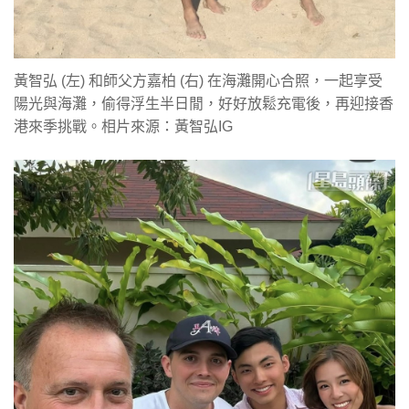
黃智弘 (左) 和師父方嘉柏 (右) 在海灘開心合照，一起享受
陽光與海灘，偷得浮生半日閒，好好放鬆充電後，再迎接香
港來季挑戰。相片來源：黃智弘IG