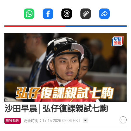
沙田早晨│弘仔復課親試七駒
更新時間：17:15 2026-08-06 HKT
晨操動態