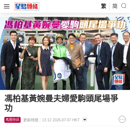
繁
简
馮柏基黃婉曼夫婦愛駒頭尾場爭
功
更新時間：13:12 2026-07-07 HKT
馬圈快訊