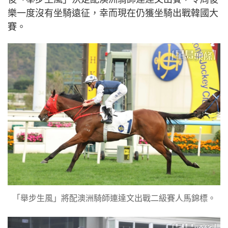
樂一度沒有坐騎遠征，幸而現在仍獲坐騎出戰韓國大
賽。
「舉步生風」將配澳洲騎師連達文出戰二級賽人馬錦標。