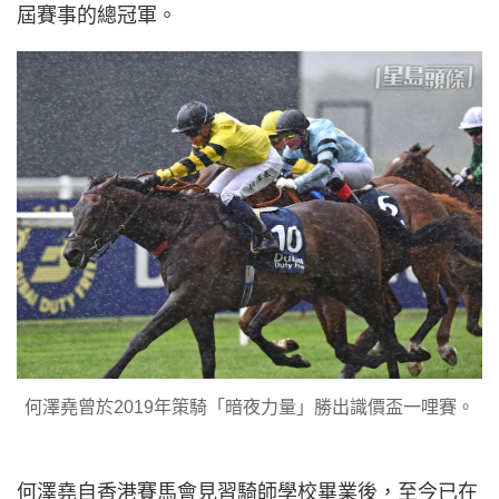
屆賽事的總冠軍。
何澤堯曾於2019年策騎「暗夜力量」勝出識價盃一哩賽。
何澤堯自香港賽馬會見習騎師學校畢業後，至今已在