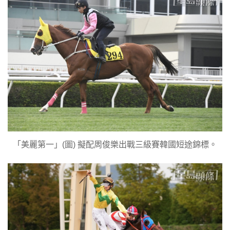
「美麗第一」(圖) 擬配周俊樂出戰三級賽韓國短途錦標。