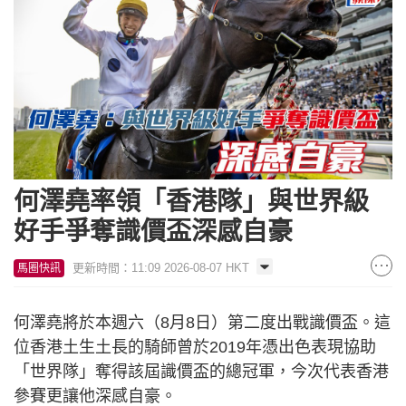
何澤堯率領「香港隊」與世界級
好手爭奪識價盃深感自豪
更新時間：11:09 2026-08-07 HKT
馬圈快訊
何澤堯將於本週六（8月8日）第二度出戰識價盃。這
位香港土生土長的騎師曾於2019年憑出色表現協助
「世界隊」奪得該屆識價盃的總冠軍，今次代表香港
參賽更讓他深感自豪。