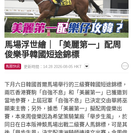
馬場浮世繪｜「美麗第一」配周
俊樂爭韓國短途錦標
更新時間：14:28 2026-08-05 HKT
馬圈快訊
下月六日韓國首爾馬場舉行的三級賽韓國短途錦標，
兩匹香港賽駒「自強不息」和「美麗第一」已獲邀到
當地參賽，上屆冠軍「自強不息」已決定交由華將巫
顯東主轡；另外，據悉「美麗第一」擬配周俊樂出
賽，本來周俊樂因為希望策騎葉廄「舉步生風」，於
同日在日本阪神競馬場出戰二級賽人馬錦標，可是其
後「舉步生風」決定配澳洲騎師連達文出賽，令周俊