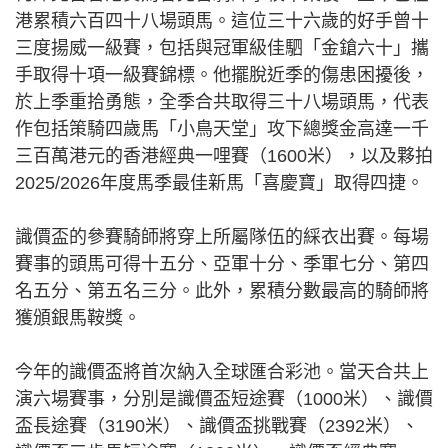
港累積六百四十八場頭馬。這位三十六歲的好手曾十
三度揚威一級賽，包括與冠軍級佳駟「金鎗六十」攜
手取得十項一級賽錦標。他擺脫近季的傷患困擾後，
於上季重拾勇態，全季合共取得三十八場頭馬，代表
作包括策騎四歲馬「小鳥天堂」攻下總獎金高達一千
三百萬港元的香港經典一哩賽（1600米），以及夥拍
2025/2026年度馬季最佳新馬「喜慶寶」取得四捷。
識價盃的參賽騎師將穿上所屬隊伍的綵衣出賽。每場
賽事的頭馬可得十五分、亞軍十分、季軍七分、第四
名五分、第五名三分。此外，累積分數最高的騎師將
獲頒銀馬鞍獎。
今年的識價盃將首次納入全球匯合彩池。當天合共上
演六場賽事，分別是識價盃短途賽（1000米）、識價
盃長途賽（3190米）、識價盃挑戰賽（2392米）、