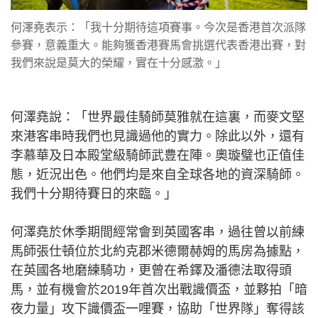
何澤堯表示：「我十分期待這項賽事。今次是香港首次派隊
參賽，意義重大。能夠獲香港賽馬會挑選代表香港出賽，對
我們來說是莫大的榮耀，實在十分感激。」
何澤堯說：「世界最佳騎師莫雅就在這裏，而麥文堅
來港客串時我們也見識過他的實力。除此以外，還有
李慕華及日本殿堂級騎師武豊在陣。奧璇璧也正值佳
態，近況出色。他們均是來自全球各地的資深騎師。
我們十分期待賽日的來臨。」
何澤堯於休季期間經常會到英國客串，過往曾以前練
馬師張仕頓位於北約克郡米德爾赫姆的馬房為據點，
在英國各地磨練騎功，更曾在希鐸及潘德法取得頭
馬，並有機會於2019年首次出戰識價盃，並夥拍「暗
夜力量」攻下識價盃一哩賽，協助「世界隊」奪得該