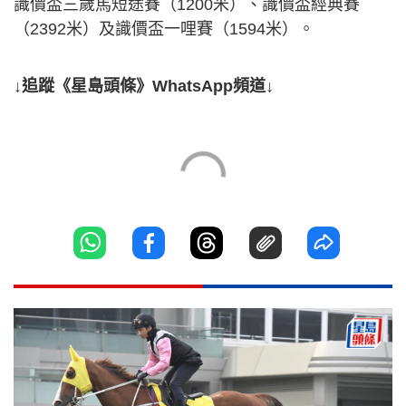
識價盃三歲馬短途賽（1200米）、識價盃經典賽
（2392米）及識價盃一哩賽（1594米）。
↓追蹤《星島頭條》WhatsApp頻道↓