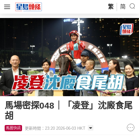
繁
简
馬場密探048｜「凌登」沈廄食尾
胡
更新時間：23:20 2026-06-03 HKT
馬圈快訊