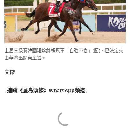
上屆三級賽韓國短途錦標冠軍「自強不息」(圖)，已決定交
由華將巫顯東主轡。
文傑
↓追蹤《星島頭條》WhatsApp頻道↓