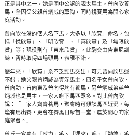
正是其中之一，她是圈中公認的靚太馬主。曾向欣養
馬，全因受父親曾炳威的薰陶，同時視賽馬為開心家
庭活動。
曾向欣在港的個人名下馬，大多以「欣賞」命名，包
括「悅欣賞」、「明欣賞」、「喜欣賞」及「無限欣
賞」等；現役則有「東來欣賞」，此駒交由告東尼訓
練，暫時取得四場頭馬，表現不錯。
歷年來，「欣賞」系不乏頭馬交出，可見曾向欣馬運
不錯；她父親曾炳威為資深馬主，四名子女曾向欣、
曾向勤、曾向東及曾向得均有養馬，另曾炳威弟弟曾
炳城也是馬主，一家人旗下馬匹眾多。對此曾向欣
說：「一家人齊齊養馬，聚會時可傾談馬匹近況，每
逢有馬出賽，更會在賽馬日聚首一堂，屬於開心的家
庭聚會。」
曾氏一家養有「威力」系、「運來」系、「勤德」系