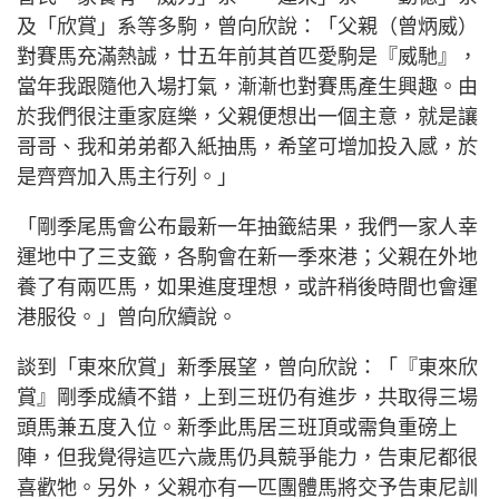
及「欣賞」系等多駒，曾向欣說：「父親（曾炳威）
對賽馬充滿熱誠，廿五年前其首匹愛駒是『威馳』，
當年我跟隨他入場打氣，漸漸也對賽馬產生興趣。由
於我們很注重家庭樂，父親便想出一個主意，就是讓
哥哥、我和弟弟都入紙抽馬，希望可增加投入感，於
是齊齊加入馬主行列。」
「剛季尾馬會公布最新一年抽籤結果，我們一家人幸
運地中了三支籤，各駒會在新一季來港；父親在外地
養了有兩匹馬，如果進度理想，或許稍後時間也會運
港服役。」曾向欣續說。
談到「東來欣賞」新季展望，曾向欣說：「『東來欣
賞』剛季成績不錯，上到三班仍有進步，共取得三場
頭馬兼五度入位。新季此馬居三班頂或需負重磅上
陣，但我覺得這匹六歲馬仍具競爭能力，告東尼都很
喜歡牠。另外，父親亦有一匹團體馬將交予告東尼訓