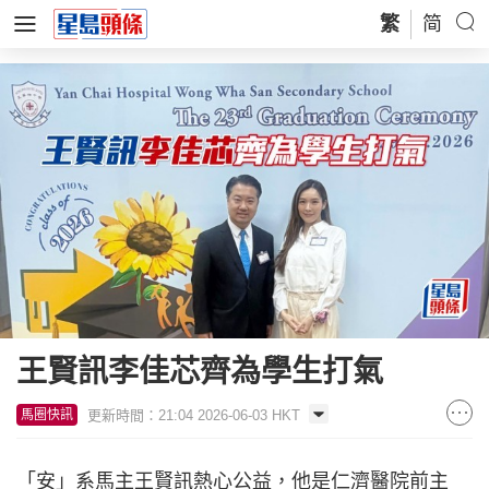
繁
简
王賢訊李佳芯齊為學生打氣
更新時間：21:04 2026-06-03 HKT
馬圈快訊
「安」系馬主王賢訊熱心公益，他是仁濟醫院前主