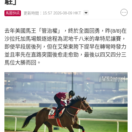
駐」
更新時間：15:57 2026-08-09 HKT
馬圈快訊
去年美國馬王「管治權」，終於全面回勇，昨(8/8)在
沙拉托加馬場競逐途程為泥地千八米的韋特尼讓賽，
即使早段居後列，但在艾榮東胯下提早在轉彎時發力
並且率先在直路突圍後愈走愈勁，最後以四又四分三
馬位大勝而回。