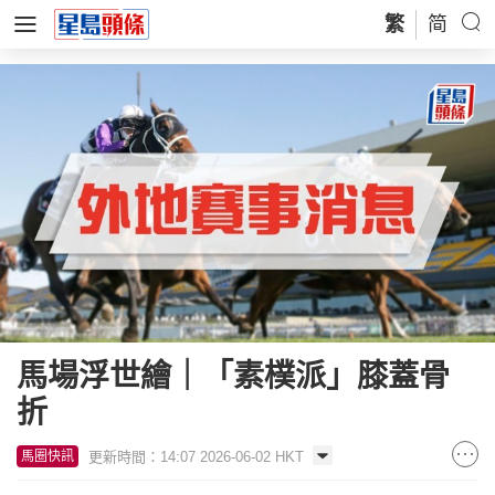
繁
简
馬場浮世繪｜「素樸派」膝蓋骨
折
更新時間：14:07 2026-06-02 HKT
馬圈快訊