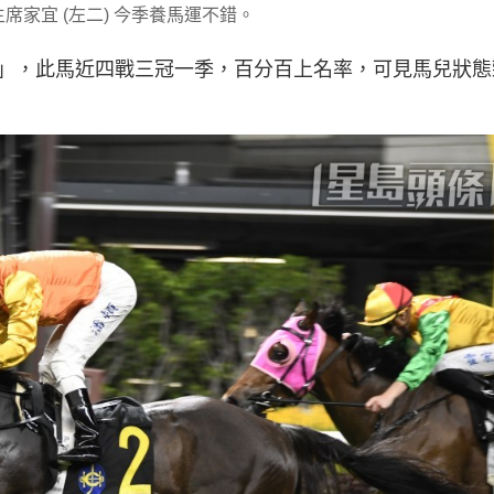
席家宜 (左二) 今季養馬運不錯。
」，此馬近四戰三冠一季，百分百上名率，可見馬兒狀態