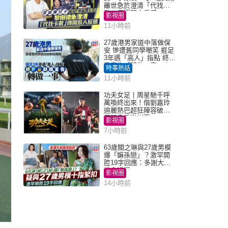
離世急於澄清「代找卡
數」傳聞惹人反感
影視圈
11小時前
27歲港男家道中落做保
安 慘遭舊同學嘲笑 捱足
3年遇「高人」指點 終辭
職宣告「轉做一事」｜
時事熱話
Juicy叮
11小時前
功夫女足丨周星馳千呼
萬喚終出來！偕劉嘉玲
迪麗熱巴超狂陣容破天
荒現身香港謝票
影視圈
7小時前
63歲關之琳與27歲男模
爆「嫲孫戀」？激罕開
腔19字回應：多謝大家
掛念近況
影視圈
14小時前