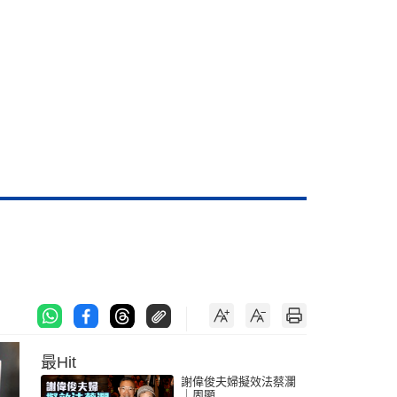
最Hit
謝偉俊夫婦擬效法蔡瀾
｜周顯