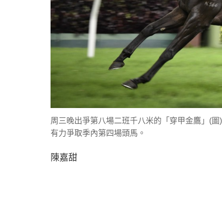
周三晚出爭第八場二班千八米的「穿甲金鷹」(圖
有力爭取季內第四場頭馬。
陳嘉甜