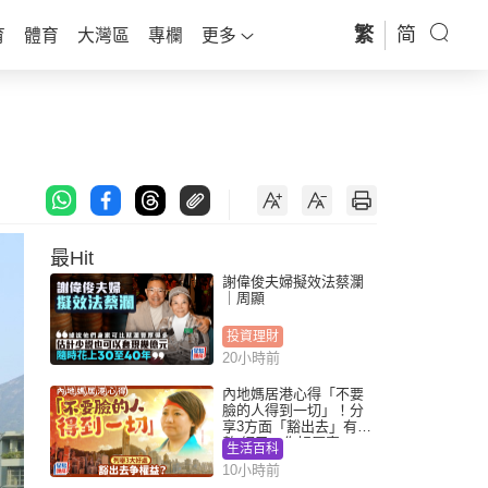
繁
简
育
體育
大灣區
專欄
更多
最Hit
謝偉俊夫婦擬效法蔡瀾
｜周顯
投資理財
20小時前
內地媽居港心得「不要
臉的人得到一切」！分
享3方面「豁出去」有著
數 網民：你好厲害
生活百科
10小時前