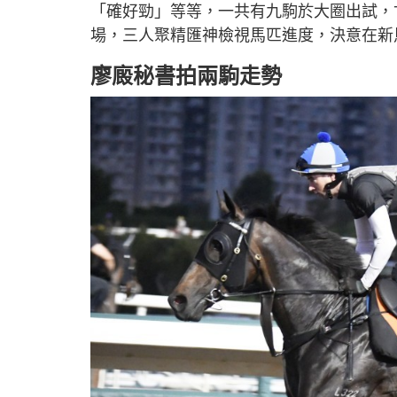
「確好勁」等等，一共有九駒於大圈出試，
場，三人聚精匯神檢視馬匹進度，決意在新
廖廄秘書拍兩駒走勢