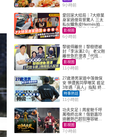
9小時前
愛回家大結局｜7大綠葉
身家過億背景驚人 三太
私伙鱷魚皮Hermès拍劇
蘇姐原來是半山樓后
影視圈
6小時前
黎彼得離世丨黎樹德被
封「李泳漢2.0」 老父剛
離世急於澄清「代找卡
數」傳聞惹人反感
影視圈
11小時前
27歲港男家道中落做保
安 慘遭舊同學嘲笑 捱足
3年遇「高人」指點 終辭
職宣告「轉做一事」｜
時事熱話
Juicy叮
11小時前
功夫女足丨周星馳千呼
萬喚終出來！偕劉嘉玲
迪麗熱巴超狂陣容破天
荒現身香港謝票
影視圈
7小時前