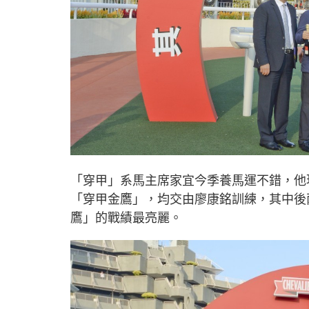
「穿甲」系馬主席家宜今季養馬運不錯，他
「穿甲金鷹」，均交由廖康銘訓練，其中後
鷹」的戰績最亮麗。