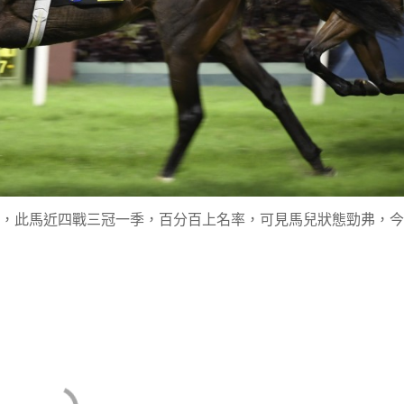
)，此馬近四戰三冠一季，百分百上名率，可見馬兒狀態勁弗，