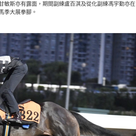
甘敏斯亦有露面，期間副練盧百淇及從化副練馮宇勤亦在
馬季大展拳腳。