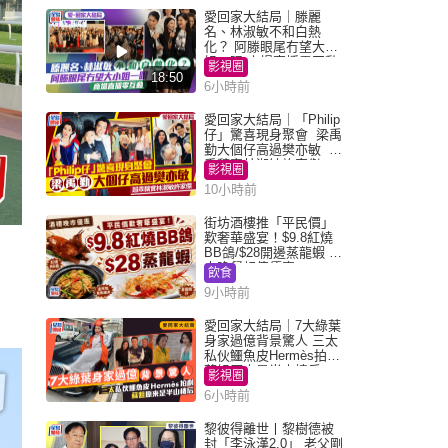
愛回家大結局｜滕麗
名、林淑敏不和白熱
化？ 阿滕眼尾冇望大小
姐一眼 商場直播零互動
影視圈
18:50
6小時前
愛回家大結局｜「Philip
仔」驚喜現身聚會 梁禹
勤大個仔高過樊亦敏 超
乖黐實林淑敏許家傑
影視圈
10小時前
街坊酒樓推「平民價」
歎奢華盛宴！$9.8紅燒
BB鴿/$28開邊蒸龍蝦 3
大晚餐超值優惠
飲食
9小時前
愛回家大結局｜7大綠葉
身家過億背景驚人 三太
私伙鱷魚皮Hermès拍劇
蘇姐原來是半山樓后
影視圈
6小時前
黎彼得離世丨黎樹德被
封「李泳漢2.0」 老父剛