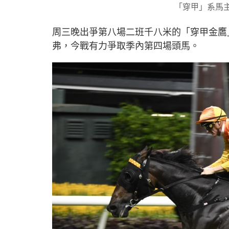
「穿甲」系馬主
周三晚出爭第八場二班千八米的「穿甲金鷹
弗，今戰有力爭取季內第四場頭馬。