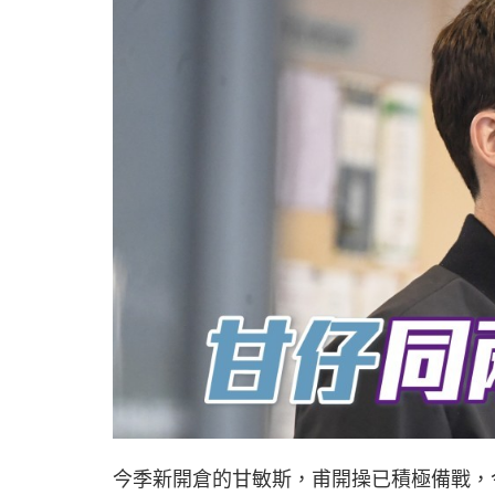
今季新開倉的甘敏斯，甫開操已積極備戰，