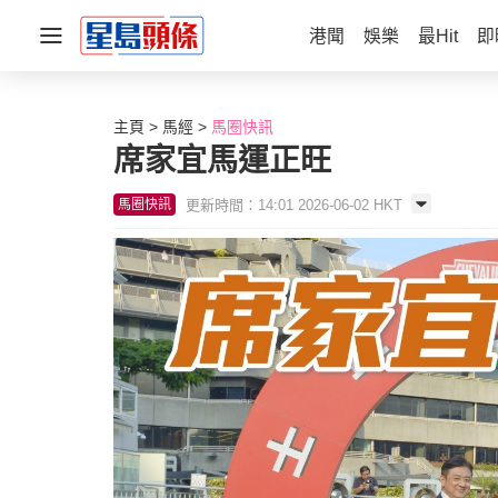
港聞
娛樂
最Hit
即
主頁
馬經
馬圈快訊
席家宜馬運正旺
更新時間：14:01 2026-06-02 HKT
馬圈快訊