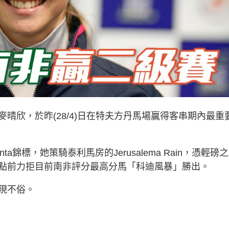
晴欣，於昨(28/4)日在特夫方丹馬場贏得客串期內最重
ta錦標，她策騎泰利馬房的Jerusalema Rain，憑輕磅
點前力拒目前南非評分最高分馬「科迪風暴」勝出。
現不俗。