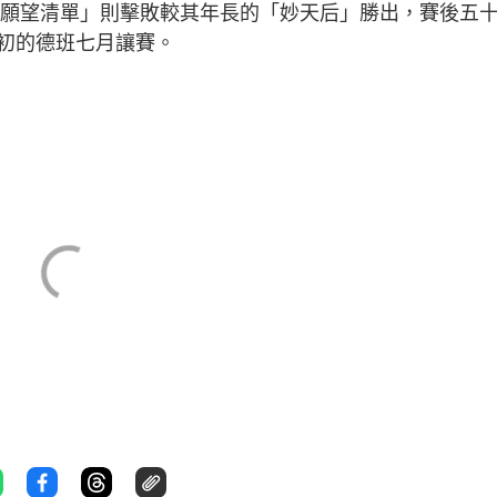
主「願望清單」則擊敗較其年長的「妙天后」勝出，賽後五
初的德班七月讓賽。