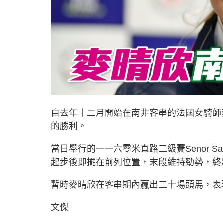
自去年十二月開始在南非客串的法國女騎師麥
的勝利。
當日舉行的一一六零米直路二級賽Senor San
起步後即擺在前列位置，末段維持勁勢，終
暫時麥晴欣在客串期內贏出二十場頭馬，表
文傑