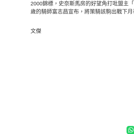
2000錦標，史奈斯馬房的好望角打吡盟
歲的騎師富志昌宣布，將策騎該駒出戰下月
文傑