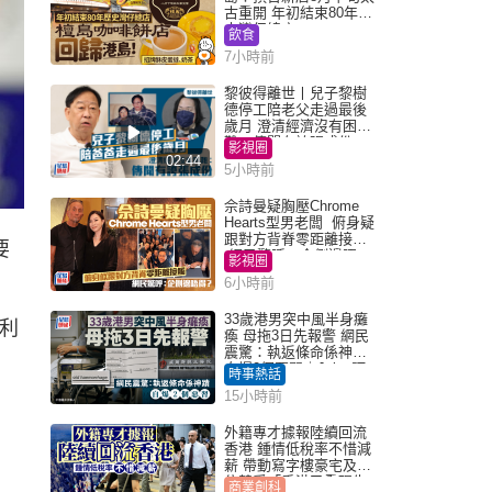
古重開 年初結束80年歷
史灣仔總店
飲食
7小時前
黎彼得離世丨兒子黎樹
德停工陪老父走過最後
歲月 澄清經濟沒有困
難：傳聞有誇張成份
影視圈
02:44
5小時前
佘詩曼疑胸壓Chrome
Hearts型男老闆 俯身疑
跟對方背脊零距離接觸
要
網民驚呼：企側邊唔
影視圈
得？
6小時前
33歲港男突中風半身癱
之利
瘓 母拖3日先報警 網民
震驚：執返條命係神蹟
自爆2個惡習｜Juicy叮
時事熱話
15小時前
外籍專才據報陸續回流
香港 鍾情低稅率不惜減
薪 帶動寫字樓豪宅及學
位競爭「香港已重現生
商業創科