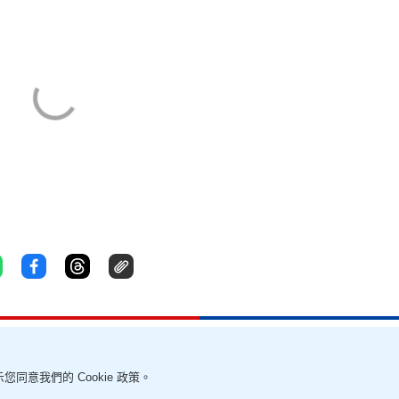
您同意我們的 Cookie 政策。
責聲明
幫助及反饋
我要爆料
無障礙網頁