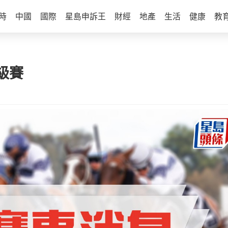
時
中國
國際
星島申訴王
財經
地產
生活
健康
教
級賽