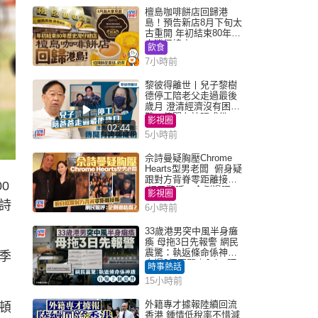
檀島咖啡餅店回歸港
島！預告新店8月下旬太
古重開 年初結束80年歷
史灣仔總店
飲食
7小時前
黎彼得離世丨兒子黎樹
德停工陪老父走過最後
歲月 澄清經濟沒有困
難：傳聞有誇張成份
影視圈
02:44
5小時前
佘詩曼疑胸壓Chrome
Hearts型男老闆 俯身疑
跟對方背脊零距離接觸
0
網民驚呼：企側邊唔
影視圈
得？
詩
6小時前
33歲港男突中風半身癱
瘓 母拖3日先報警 網民
震驚：執返條命係神蹟
季
自爆2個惡習｜Juicy叮
時事熱話
15小時前
外籍專才據報陸續回流
頓
香港 鍾情低稅率不惜減