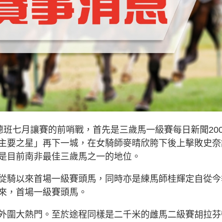
場德班七月讓賽的前哨戰，首先是三歲馬一級賽每日新聞200
主要之星」再下一城，在女騎師麥晴欣胯下後上擊敗史奈
是目前南非最佳三歲馬之一的地位。
從騎以來首場一級賽頭馬，同時亦是練馬師桂輝定自從今
來，首場一級賽頭馬。
外圍大熱門。至於途程同樣是二千米的雌馬二級賽胡拉芬