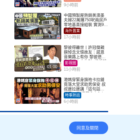
機」
9小時前
中國預製屋熱銷美澳墨
夫婦22萬購750呎兩房戶
零地基直接組裝 實測9個
月激讚
海外置業
17小時前
黎彼得離世丨許冠傑親
撰悼念文憶故友：感恩
音樂路上有你 黎彼德曾
直認唔夾合作7年終拆夥
影視圈
01:00
11小時前
港媽穿緊身旗袍卡拉鏈
竟落大堂求助男保安 叔
叔邊拉邊講「這句話」
網民：AV情節？｜Juicy
時事熱話
叮
6小時前
同意及關閉
Copyright © 2026 SingTao Ltd.All rights reserved.