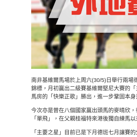
南非基維爾馬場於上周六(30/5)日舉行兩
錦標，月初贏出二級賽基維爾堅尼大賽的「
馬房的「快樂正歌」勝出，進一步鞏固本身
今次亦是曾在八個國家贏出頭馬的麥晴欣，
「單飛」，在父親桂福特來港後獨自練馬以
「主要之星」目前已是下月德班七月讓賽的