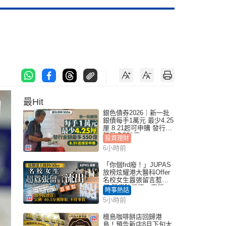
最Hit
銀色債券2026｜新一批
銀債每手1萬元 最少4.25
厘 8.21起可申購 發行金
額最多550億
投資理財
6小時前
「你個frd廢！」JUPAS
放榜炫耀港大醫科Offer
名校女生囂張留言惹眾
怒 醫學院澄清：宣稱
時事熱話
「40.5分獲錄取」不符事
5小時前
實｜Juicy叮
檀島咖啡餅店回歸港
島！預告新店8月下旬太