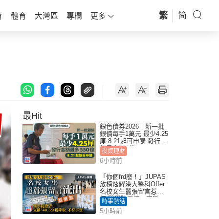
繁
简
育
體育
大灣區
專欄
更多
最Hit
銀色債券2026｜新一批
銀債每手1萬元 最少4.25
厘 8.21起可申購 發行金
額最多550億
投資理財
6小時前
「你個frd廢！」JUPAS
放榜炫耀港大醫科Offer
名校女生囂張留言惹眾
怒 醫學院澄清：宣稱
時事熱話
「40.5分獲錄取」不符事
5小時前
實｜Juicy叮