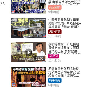
十八
薪 帶動寫字樓豪宅及學
位競爭「香港已重現生
商業創科
機」
9小時前
中國預製屋熱銷美澳墨
夫婦22萬購750呎兩房戶
零地基直接組裝 實測9個
月激讚
海外置業
17小時前
黎彼得離世丨許冠傑親
撰悼念文憶故友：感恩
音樂路上有你 黎彼德曾
直認唔夾合作7年終拆夥
影視圈
01:00
11小時前
港媽穿緊身旗袍卡拉鏈
竟落大堂求助男保安 叔
叔邊拉邊講「這句話」
網民：AV情節？｜Juicy
時事熱話
叮
6小時前