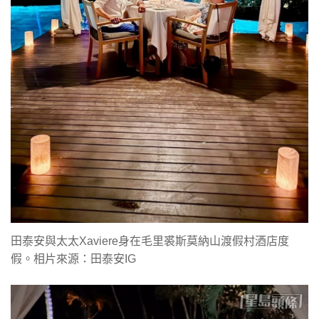
田泰安與太太Xaviere身在毛里裘斯莫納山渡假村酒店度
假。相片來源：田泰安IG