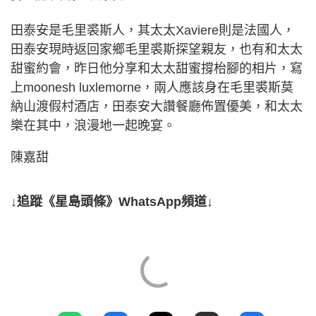
田泰安是毛里裘斯人，其太太Xaviere則是法國人，
田泰安現時返回家鄉毛里裘斯探望親友，也有和太太
甜蜜約會，昨日他分享和太太甜蜜撐枱腳的相片，寫
上moonesh luxlemorne，兩人應該身在毛里裘斯莫
納山渡假村酒店，田泰安大讚餐廳佈置優美，和太太
樂在其中，浪漫地一起晚宴。
陳嘉甜
↓追蹤《星島頭條》WhatsApp頻道↓