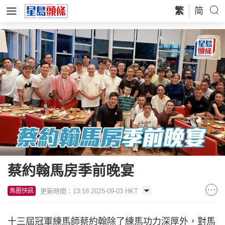
繁
简
蔡約翰馬房季前晚宴
更新時間：13:18 2025-09-03 HKT
馬圈快訊
十三屆冠軍練馬師蔡約翰除了練馬功力深厚外，對馬