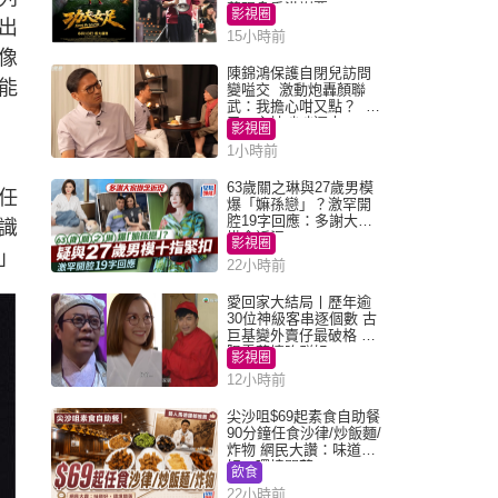
荒現身香港謝票
影視圈
出
15小時前
像
陳錦鴻保護自閉兒訪問
能
變嗌交 激動炮轟顏聯
武：我擔心咁又點？ 網
民：主持咄咄逼人
影視圈
1小時前
63歲關之琳與27歲男模
任
爆「嫲孫戀」？激罕開
腔19字回應：多謝大家
識
掛念近況
影視圈
」
22小時前
愛回家大結局丨歷年逾
30位神級客串逐個數 古
巨基變外賣仔最破格 歐
陽震華情陷群姐
影視圈
12小時前
尖沙咀$69起素食自助餐
90分鐘任食沙律/炒飯麵/
炸物 網民大讚：味道
好，環境闊落
飲食
22小時前