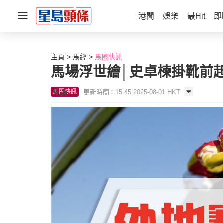
港聞
娛樂
最Hit
即
主頁
馬經
馬圈快訊
馬場浮世繪│史卓楝掛靴前
更新時間：15:45 2025-08-01 HKT
馬圈快訊