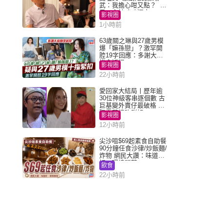
武：我擔心咁又點？ 網
民：主持咄咄逼人
影視圈
1小時前
63歲關之琳與27歲男模
爆「嫲孫戀」？激罕開
腔19字回應：多謝大家
掛念近況
影視圈
22小時前
愛回家大結局丨歷年逾
30位神級客串逐個數 古
巨基變外賣仔最破格 歐
陽震華情陷群姐
影視圈
12小時前
尖沙咀$69起素食自助餐
90分鐘任食沙律/炒飯麵/
炸物 網民大讚：味道
好，環境闊落
飲食
22小時前