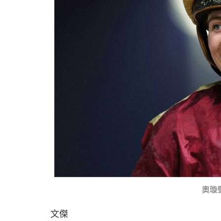
奧璇
文傑