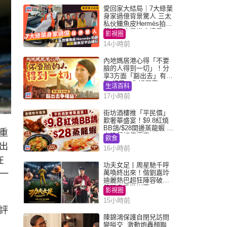
愛回家大結局｜7大綠葉
身家過億背景驚人 三太
私伙鱷魚皮Hermès拍劇
蘇姐原來是半山樓后
影視圈
14小時前
內地媽居港心得「不要
臉的人得到一切」！分
享3方面「豁出去」有著
數 網民：你好厲害
生活百科
17小時前
街坊酒樓推「平民價」
歎奢華盛宴！$9.8紅燒
BB鴿/$28開邊蒸龍蝦 3
重
大晚餐超值優惠
飲食
出
16小時前
在
功夫女足丨周星馳千呼
後一
萬喚終出來！偕劉嘉玲
迪麗熱巴超狂陣容破天
荒現身香港謝票
影視圈
15小時前
評
陳錦鴻保護自閉兒訪問
變嗌交 激動炮轟顏聯