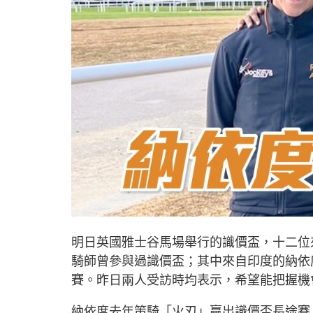
明日英國雅士谷馬場舉行的識價盃，十二位
騎師曾參與過識價盃；其中來自印度的納依
賽。昨日兩人受訪時均表示，希望能把握機
納依度去年策騎「火刃」贏出識價盃長途賽