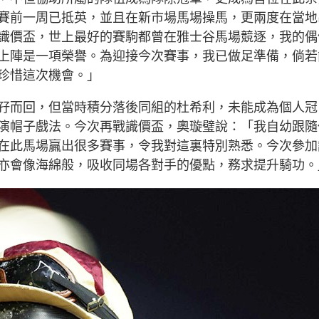
賽前一周已抵英，並且在新市場馬場操馬，更兩度在當地
識價盃，世上最好的賽駒都曾在雅士谷馬場競逐，我的偶
上陣是一項榮譽。為迎接今次賽事，我已做足準備，倘若
珍惜這次機會。」
孖而回，但當時積分落後同組的杜希利，未能成為個人冠
演帽子戲法。今次再戰識價盃，奧璇璧說：「我自幼跟隨
在此馬場贏出很多賽事，令我對這裏特別熟悉。今次參加
亦會像海綿般，吸收同場各對手的優點，務求提升騎功。