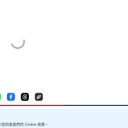
您同意我們的 Cookie 政策。
責聲明
幫助及反饋
我要爆料
無障礙網頁