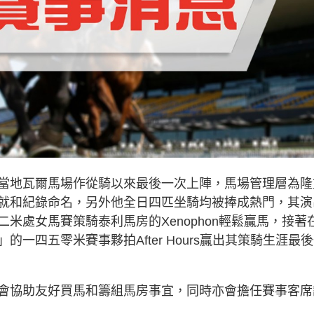
當地瓦爾馬場作從騎以來最後一次上陣，馬場管理層為隆
就和紀錄命名，另外他全日四匹坐騎均被捧成熱門，其演
米處女馬賽策騎泰利馬房的Xenophon輕鬆贏馬，接著
一四五零米賽事夥拍After Hours贏出其策騎生涯最
會協助友好買馬和籌組馬房事宜，同時亦會擔任賽事客席