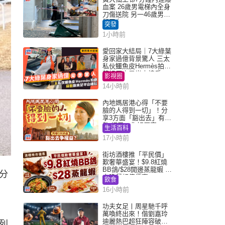
血案 26歲男電梯內全身
刀傷送院 另一46歲男倒
斃平台
突發
1小時前
愛回家大結局｜7大綠葉
身家過億背景驚人 三太
私伙鱷魚皮Hermès拍劇
蘇姐原來是半山樓后
影視圈
14小時前
內地媽居港心得「不要
臉的人得到一切」！分
享3方面「豁出去」有著
數 網民：你好厲害
生活百科
17小時前
街坊酒樓推「平民價」
歎奢華盛宴！$9.8紅燒
BB鴿/$28開邊蒸龍蝦 3
分
大晚餐超值優惠
飲食
16小時前
功夫女足丨周星馳千呼
萬喚終出來！偕劉嘉玲
迪麗熱巴超狂陣容破天
列