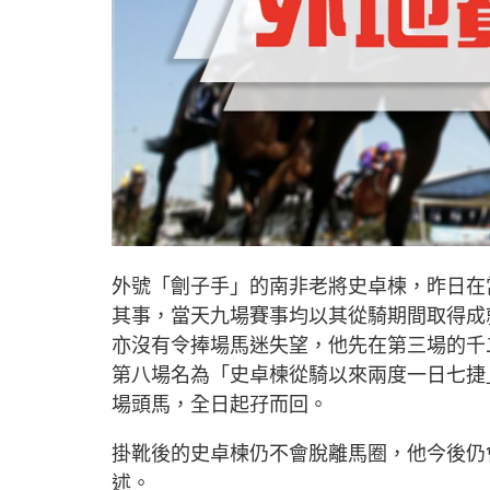
外號「劊子手」的南非老將史卓楝，昨日在
其事，當天九場賽事均以其從騎期間取得成
亦沒有令捧場馬迷失望，他先在第三場的千二
第八場名為「史卓楝從騎以來兩度一日七捷」的
場頭馬，全日起孖而回。
掛靴後的史卓楝仍不會脫離馬圈，他今後仍
述。