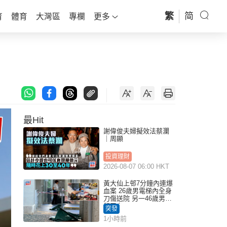
繁
简
育
體育
大灣區
專欄
更多
最Hit
謝偉俊夫婦擬效法蔡瀾
｜周顯
投資理財
2026-08-07 06:00 HKT
黃大仙上邨7分鐘內連爆
血案 26歲男電梯內全身
刀傷送院 另一46歲男倒
斃平台
突發
1小時前