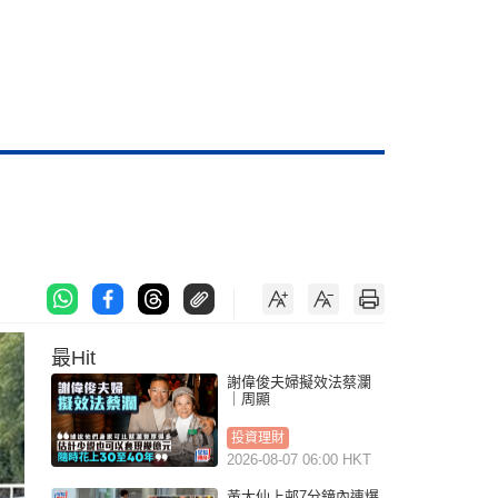
最Hit
謝偉俊夫婦擬效法蔡瀾
｜周顯
投資理財
2026-08-07 06:00 HKT
黃大仙上邨7分鐘內連爆