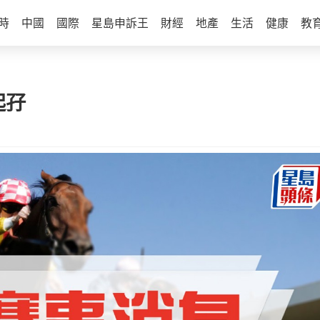
時
中國
國際
星島申訴王
財經
地產
生活
健康
教
起孖