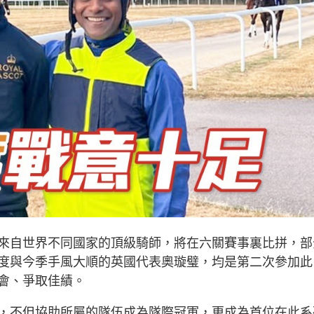
來自世界不同國家的頂級騎師，將在六關賽事裏比拼，部
度與今季手風大順的英國代表奧璇璧，均是第二次參加此
會、爭取佳績。
，不但協助所屬的隊伍成為隊際冠軍，更成為首位在此系