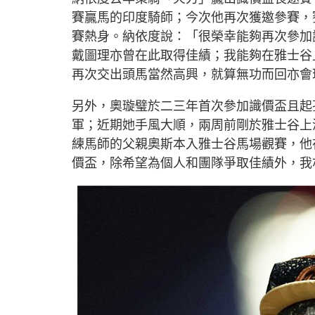
賽贏馬的印度騎師；今次他再次獲邀參賽，
賽熱身。納依度說：「很榮幸能夠再次參加
戴圖理亦曾在此取得佳績；我能夠在雅士谷
再次交出頭馬當然高興，就算無功而回亦會
另外，奧璇璧於二三年首次參加識價盃且起
軍；近期她手風大順，兩周前剛於雅士谷上
練馬師的父親奧斯本入雅士谷馬場觀賽，他
價盃，除希望為個人和團隊爭取佳績外，我