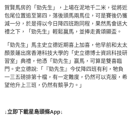
賀賢馬房的「勁先生」，上場在泥地千二米，從將近
包尾位置追至第四，落後頭馬兩馬位，可是賽後仍獲
減一分，於是得以今日降四班跑同程，果然馬會送大
禮之下，「勁先生」輕鬆贏馬，並捧走黃頌顯盃。
「勁先生」馬主史立德近期喜上加喜，他早前和太太
顏景蓮出席香港科技大學的「史立德博士資訊科技研
習室」典禮，他憑「勁先生」赢馬，可算是雙喜臨
門。史立德說:「『勁先生』今仗降四班有利，牠負
一三五磅排第十檔，有一定難度，仍然可以克服，希
望他升上三班，仍然有競爭力。」
↓立即下載星島頭條App↓