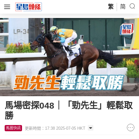
繁
简
馬場密探048｜「勁先生」輕鬆取
勝
更新時間：17:38 2025-07-05 HKT
馬圈快訊