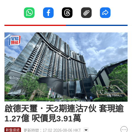
啟德天璽．天2期連沽7伙 套現逾
1.27億 呎價見3.91萬
更新時間：17:02 2026-08-06 HKT
新盤速遞