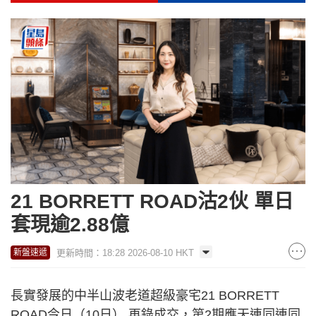
21 BORRETT ROAD沽2伙 單日
套現逾2.88億
更新時間：18:28 2026-08-10 HKT
新盤速遞
長實發展的中半山波老道超級豪宅21 BORRETT
ROAD今日（10日） 再錄成交，第2期應天連同連同