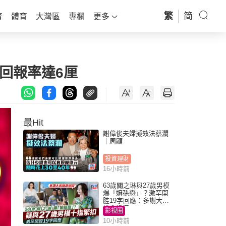
繁
简
育
體育
大灣區
專欄
更多
料回報率達6厘
最Hit
謝偉俊夫婦擬效法蔡瀾
｜周顯
投資理財
16小時前
63歲關之琳與27歲男模
爆「嫲孫戀」？激罕開
腔19字回應：多謝大家
掛念近況
影視圈
10小時前