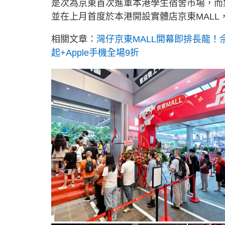
是次為京東首次進軍本港學生宿舍市場，而
並在上月首度於本港開設實體店京東MALL
相關文章：
灣仔京東MALL開幕即排長龍！
起+Apple手機全場9折