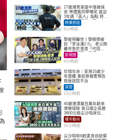
27歲港男家道中落做保
安 慘遭舊同學嘲笑 捱足
3年遇「高人」指點 終辭
職宣告「轉做一事」｜
時事熱話
Juicy叮
6小時前
黎彼得離世丨黎樹德被
封「李泳漢2.0」 老父剛
離世急於澄清「代找卡
數」傳聞惹人反感
影視圈
6小時前
珍惜生命｜荃灣15歲少
年墮樓 事前曾報警預告
昏迷送院不治
下
突發
按
13小時前
40歲港漂棄百萬年薪來
港做保險 昔日國企高層
彩
3800元租尖沙咀床位｜
租盤Million
樓市動向
為
16小時前
尖沙咀$69起素食自助餐