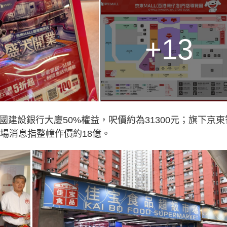
+13
國建設銀行大廈50%權益，呎價約為31300元；旗下京東
市場消息指整幢作價約18億。