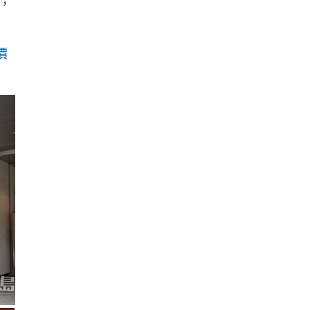
，
。
價