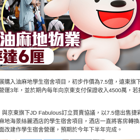
展購入油麻地學生宿舍項目，初步作價為7.5億，遠東旗
運3年，並於期內每年向京東支付保證收入4500萬，若
東旗下JD Fabulous訂立買賣協議，以7.5億出售捷
麻地海景絲麗酒店的學生宿舍項目，酒店一直將客房轉換
面改建作學生宿舍營運，預期於今年下半年完成。