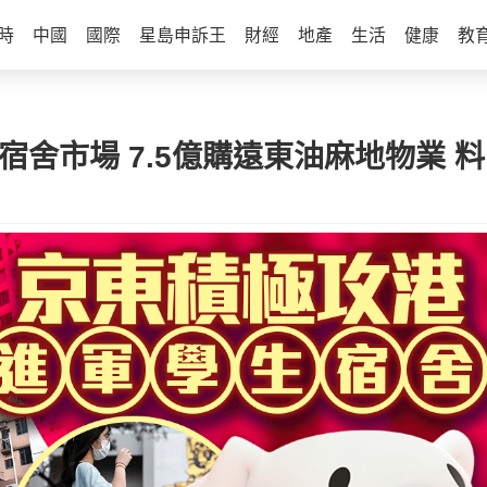
時
中國
國際
星島申訴王
財經
地產
生活
健康
教
宿舍市場 7.5億購遠東油麻地物業 