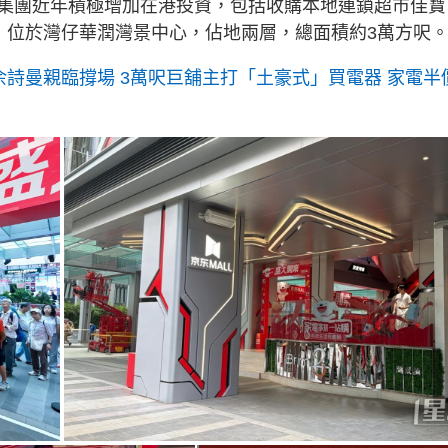
集團近年積極增加在港投資，包括收購本地連鎖超市佳寶
，位於灣仔華潤灣景中心，佔地兩層，總面積約3萬方呎
佘詩曼親臨撐場 3萬呎巨舖主打「土豪式」買電器 家電半