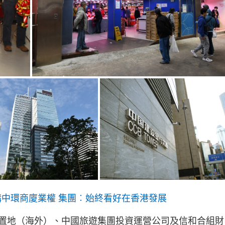
購中環商廈業權 集團︰始終看好在香港發展
置地（海外）、中國旅遊集團投資運營公司及信和合組財