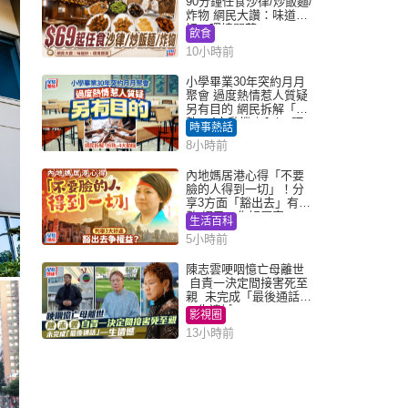
90分鐘任食沙律/炒飯麵/
炸物 網民大讚：味道
好，環境闊落
飲食
10小時前
小學畢業30年突約月月
聚會 過度熱情惹人質疑
另有目的 網民拆解「扮
熟」4大動機｜Juicy叮
時事熱話
8小時前
內地媽居港心得「不要
臉的人得到一切」！分
享3方面「豁出去」有著
數 網民：你好厲害
生活百科
5小時前
陳志雲哽咽憶亡母離世
自責一決定間接害死至
親 未完成「最後通話」
一生遺憾
影視圈
13小時前