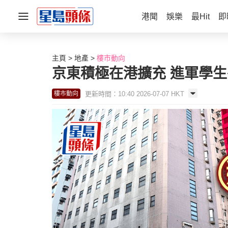
港聞
娛樂
最Hit
即
主頁
地產
樓市動向
京東積極在港擴充 進軍學生
更新時間：10:40 2026-07-07 HKT
樓市動向