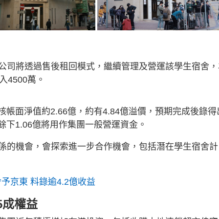
公司將透過售後租回模式，繼續管理及營運該學生宿舍，
4500萬。
核帳面淨值約2.66億，約有4.84億溢價，預期完成後錄得
餘下1.06億將用作集團一般營運資金。
係的機會，會探索進一步合作機會，包括潛在學生宿舍計
予京東 料錄逾4.2億收益
5成權益