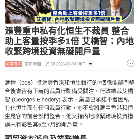
滙豐重申私有化恒生不裁員 整合
助上客量按季多1倍 艾橋智：內地
收緊跨境投資無礙開戶量
更新時間：15:58 2026-08-04 HKT
商業創科
滙控（005）將滙豐香港和恒生銀行的7個職能部門整
合後會否有下着的裁員行動備受關注，行政總裁艾橋
智 (Georges Elhedery) 表示，集團已承諾不會因私
有化恒生而有任何裁員行動，亦不會將滙豐香港和恒
生見客的前台部門整合。他又指內地收緊跨境投資措
施未有影響其5至7月的開戶量。
預留資本派息及業務增長