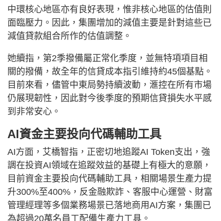
中環核心地區亦有良好表現，惟非核心地區的估值則
面臨壓力。因此，集團增加的減值主要是針對這些已
減值貸款組合所作的估值調整。
她續指，第2季撥備屬正常化季度，並無特項項目相
關的撥備，故全年的信貸成本指引維持約45個基點。
目前來看，儘管中東局勢持續波動，滙控在所有市場
仍展現韌性，因此對今後季度的預期信貸損失水平感
到非常安心。
AI資金主要投向代碼輔助工具
AI方面，艾橋智指，正密切地追蹤AI Token支出，強
調在投資AI領域在追蹤效益的基礎上有極大的意願，
目前資金主要投向代碼輔助工具，相關場景生產力提
升300%至400%，反金融欺詐、客服中心運營、財富
管理經理等多個業務場景已落地商用AI方案，集團已
為超過20萬名員工配備生產力工具。