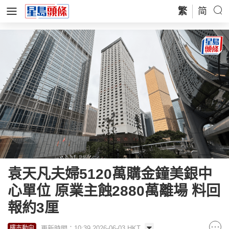
繁
简
袁天凡夫婦5120萬購金鐘美銀中
心單位 原業主蝕2880萬離場 料回
報約3厘
更新時間：10:39 2026-06-03 HKT
樓市動向