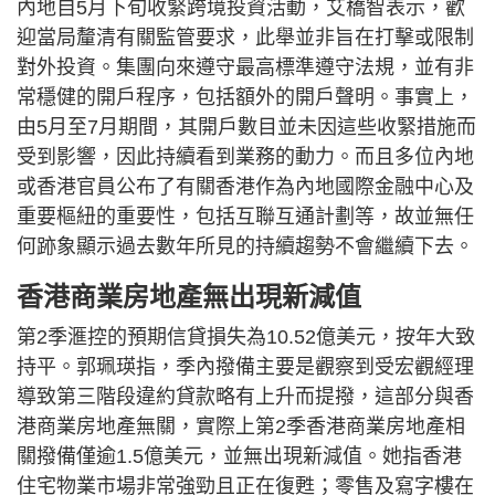
內地自5月下旬收緊跨境投資活動，艾橋智表示，歡
迎當局釐清有關監管要求，此舉並非旨在打擊或限制
對外投資。集團向來遵守最高標準遵守法規，並有非
常穩健的開戶程序，包括額外的開戶聲明。事實上，
由5月至7月期間，其開戶數目並未因這些收緊措施而
受到影響，因此持續看到業務的動力。而且多位內地
或香港官員公布了有關香港作為內地國際金融中心及
重要樞紐的重要性，包括互聯互通計劃等，故並無任
何跡象顯示過去數年所見的持續趨勢不會繼續下去。
香港商業房地產無出現新減值
第2季滙控的預期信貸損失為10.52億美元，按年大致
持平。郭珮瑛指，季內撥備主要是觀察到受宏觀經理
導致第三階段違約貸款略有上升而提撥，這部分與香
港商業房地產無關，實際上第2季香港商業房地產相
關撥備僅逾1.5億美元，並無出現新減值。她指香港
住宅物業市場非常強勁且正在復甦；零售及寫字樓在