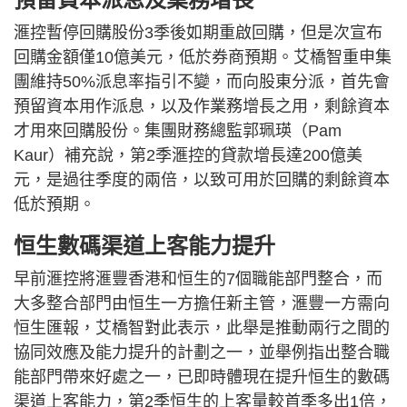
滙控暫停回購股份3季後如期重啟回購，但是次宣布
回購金額僅10億美元，低於券商預期。艾橋智重申集
團維持50%派息率指引不變，而向股東分派，首先會
預留資本用作派息，以及作業務增長之用，剩餘資本
才用來回購股份。集團財務總監郭珮瑛（Pam
Kaur）補充說，第2季滙控的貸款增長達200億美
元，是過往季度的兩倍，以致可用於回購的剩餘資本
低於預期。
恒生數碼渠道上客能力提升
早前滙控將滙豐香港和恒生的7個職能部門整合，而
大多整合部門由恒生一方擔任新主管，滙豐一方需向
恒生匯報，艾橋智對此表示，此舉是推動兩行之間的
協同效應及能力提升的計劃之一，並舉例指出整合職
能部門帶來好處之一，已即時體現在提升恒生的數碼
渠道上客能力，第2季恒生的上客量較首季多出1倍，