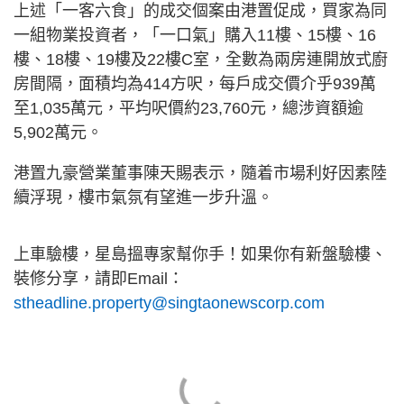
上述「一客六食」的成交個案由港置促成，買家為同
一組物業投資者，「一口氣」購入11樓、15樓、16
樓、18樓、19樓及22樓C室，全數為兩房連開放式廚
房間隔，面積均為414方呎，每戶成交價介乎939萬
至1,035萬元，平均呎價約23,760元，總涉資額逾
5,902萬元。
港置九豪營業董事陳天賜表示，隨着市場利好因素陸
續浮現，樓市氣氛有望進一步升溫。
上車驗樓，星島搵專家幫你手！如果你有新盤驗樓、
裝修分享，請即Email：
stheadline.property@singtaonewscorp.com