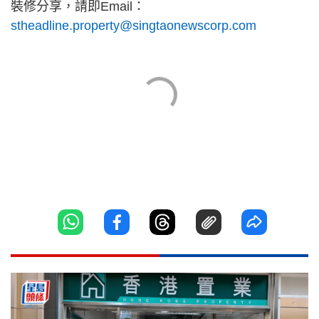
裝修分享，請即Email：
stheadline.property@singtaonewscorp.com