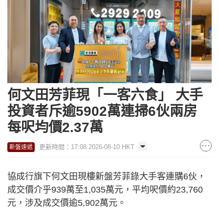
何文田芳菲現「一客六食」 大手
投資者斥逾5902萬連掃6伙兩房
每呎均價2.37萬
更新時間：17:08 2026-08-10 HKT
新盤速遞
協成行旗下何文田現樓新盤芳菲錄大手客連購6伙，
成交價介乎939萬至1,035萬元，平均呎價約23,760
元，涉及成交價逾5,902萬元。