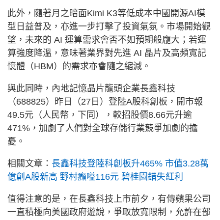
此外，隨著月之暗面Kimi K3等低成本中國開源AI模
型日益普及，亦進一步打擊了投資氣氛。市場開始觀
望，未來的 AI 運算需求會否不如預期般龐大；若運
算強度降溫，意味著業界對先進 AI 晶片及高頻寬記
憶體（HBM）的需求亦會隨之縮減。
與此同時，內地記憶晶片龍頭企業長鑫科技
（688825）昨日（27日）登陸A股科創板，開市報
49.5元（人民幣，下同），較招股價8.66元升逾
471%，加劇了人們對全球存儲行業競爭加劇的擔
憂。
相關文章：
長鑫科技登陸科創板升465% 市值3.28萬
億創A股新高 野村癲嗌116元 碧桂園錯失紅利
值得注意的是，在長鑫科技上市前夕，有傳蘋果公司
一直積極向美國政府遊說，爭取放寬限制，允許在部