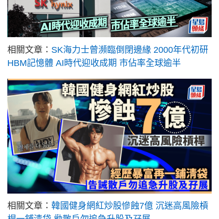
相關文章：
SK海力士曾瀕臨倒閉邊緣 2000年代初研
HBM記憶體 AI時代迎收成期 市佔率全球逾半
相關文章：
韓國健身網紅炒股慘蝕7億 沉迷高風險槓