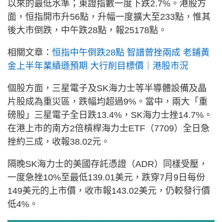
以來的最低水準；東證指數一度下跌2.7%。港股方
面，恒指開市升56點，升幅一度擴大至233點，惟其
後大市倒跌，中午跌28點，報25178點。
相關文章：
恒指中午倒跌28點 智譜曾挫兩成 老鋪黃
金上半年業績遜預期 大行削目標價｜港股市況
個股方面，三星電子及SK海力士等半導體設備及晶
片股成為重災區，跌幅均超過9%。當中，兩大「重
磅股」三星電子全日跌13.4%，SK海力士挫14.7%。
在港上市的南方2倍槓桿海力士ETF（7709）全日急
挫約三成，收報38.02元。
隔晚SK海力士的美國存託憑證（ADR）同樣受壓，
一度急挫10%至最低139.01美元，跌穿7月9日每份
149美元的上市價，收市報143.02美元，仍較發行價
低4%。