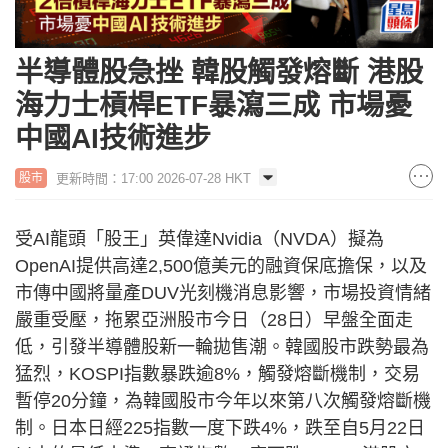
半導體股急挫 韓股觸發熔斷 港股
海力士槓桿ETF暴瀉三成 市場憂
中國AI技術進步
更新時間：17:00 2026-07-28 HKT
股市
受AI龍頭「股王」英偉達Nvidia（NVDA）擬為
OpenAI提供高達2,500億美元的融資保底擔保，以及
市傳中國將量產DUV光刻機消息影響，市場投資情緒
嚴重受壓，拖累亞洲股市今日（28日）早盤全面走
低，引發半導體股新一輪拋售潮。韓國股市跌勢最為
猛烈，KOSPI指數暴跌逾8%，觸發熔斷機制，交易
暫停20分鐘，為韓國股市今年以來第八次觸發熔斷機
制。日本日經225指數一度下跌4%，跌至自5月22日