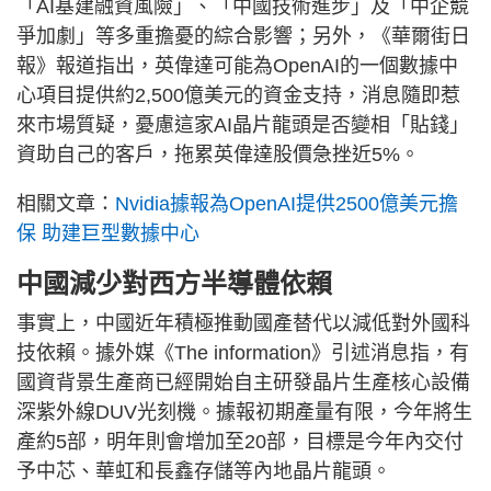
「AI基建融資風險」、「中國技術進步」及「中企競
爭加劇」等多重擔憂的綜合影響；另外，《華爾街日
報》報道指出，英偉達可能為OpenAI的一個數據中
心項目提供約2,500億美元的資金支持，消息隨即惹
來市場質疑，憂慮這家AI晶片龍頭是否變相「貼錢」
資助自己的客戶，拖累英偉達股價急挫近5%。
相關文章：
Nvidia據報為OpenAI提供2500億美元擔
保 助建巨型數據中心
中國減少對西方半導體依賴
事實上，中國近年積極推動國產替代以減低對外國科
技依賴。據外媒《The information》引述消息指，有
國資背景生產商已經開始自主研發晶片生產核心設備
深紫外線DUV光刻機。據報初期產量有限，今年將生
產約5部，明年則會增加至20部，目標是今年內交付
予中芯、華虹和長鑫存儲等內地晶片龍頭。