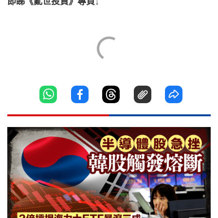
即睇《亂世投資》專頁↓