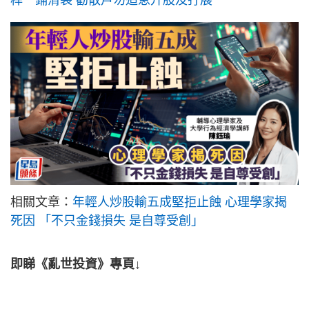
桿一鋪清袋 勸散戶勿追急升股及孖展
相關文章：
年輕人炒股輸五成堅拒止蝕 心理學家揭
死因 「不只金錢損失 是自尊受創」
即睇《亂世投資》專頁↓