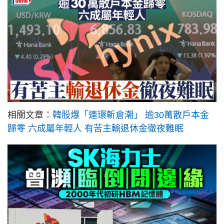
相關文章：
韓股爆「連環斬倉潮」 逾30萬散戶本金
歸零 六成屬年輕人 有苦主輸退休金徹夜難眠