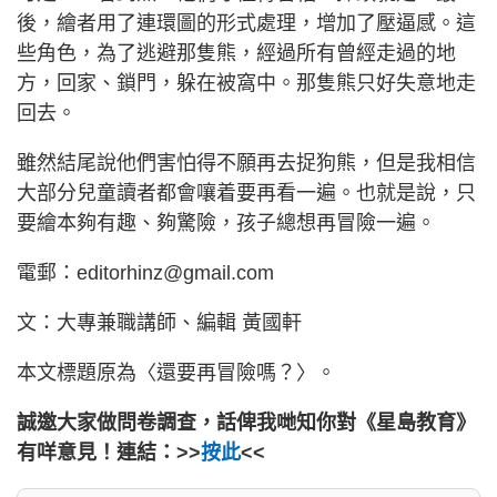
後，繪者用了連環圖的形式處理，增加了壓逼感。這
些角色，為了逃避那隻熊，經過所有曾經走過的地
方，回家、鎖門，躲在被窩中。那隻熊只好失意地走
回去。
雖然結尾說他們害怕得不願再去捉狗熊，但是我相信
大部分兒童讀者都會嚷着要再看一遍。也就是說，只
要繪本夠有趣、夠驚險，孩子總想再冒險一遍。
電郵：editorhinz@gmail.com
文：大專兼職講師、編輯 黃國軒
本文標題原為〈還要再冒險嗎？〉。
誠邀大家做問卷調查，話俾我哋知你對《星島教育》
有咩意見！連結：>>
按此
<<