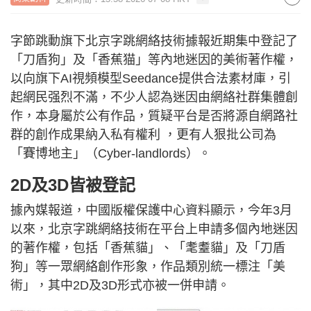
字節跳動旗下北京字跳網絡技術據報近期集中登記了
「刀盾狗」及「香蕉猫」等內地迷因的美術著作權，
以向旗下AI視頻模型Seedance提供合法素材庫，引
起網民强烈不滿，不少人認為迷因由網絡社群集體創
作，本身屬於公有作品，質疑平台是否將源自網路社
群的創作成果納入私有權利 ，更有人狠批公司為
「賽博地主」（Cyber-landlords）。
2D及3D皆被登記
據內媒報道，中國版權保護中心資料顯示，今年3月
以來，北京字跳網絡技術在平台上申請多個內地迷因
的著作權，包括「香蕉貓」、「耄耋貓」及「刀盾
狗」等一眾網絡創作形象，作品類別統一標注「美
術」，其中2D及3D形式亦被一併申請。