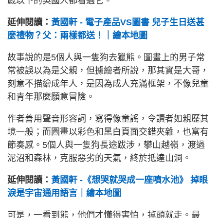
歲以下的英國人都看過它。
延伸閱讀：
黃國軒 - 電子產品VS圖書 兒子生日送甚
麼禮物？父：兩樣都送！｜繪本地圖
故事說的是5個人與一隻狗去獵熊。圖畫上的男子常
常被誤以為是父親，但據繪者所說，那其實是大哥，
刻意不描繪成年人，是因為成人充滿框架，不像兒童
和青年那麼願意冒險。
作者善用聲音形容詞，寫得像童謠，令讀者如親歷其
境一般；而圖畫以彩色和黑白頁面交錯夾雜，也富有
節奏感。5個人與一隻狗長途跋涉，攀山越嶺，渡過
泥沼和森林，克服惡劣的天氣，終於抵達山洞。
延伸閱讀：
黃國軒 -《想哭就哭成一座噴水池》 掉眼
淚是宇宙通用語言｜繪本地圖
可是，一看到熊，他們才懂得害怕，掉頭就走。最