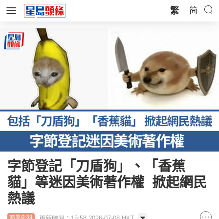
繁
简
字節登記「刀盾狗」、「香蕉
貓」等迷因美術著作權 掀起網民
熱議
更新時間：15:58 2026-07-08 HKT
商業創科