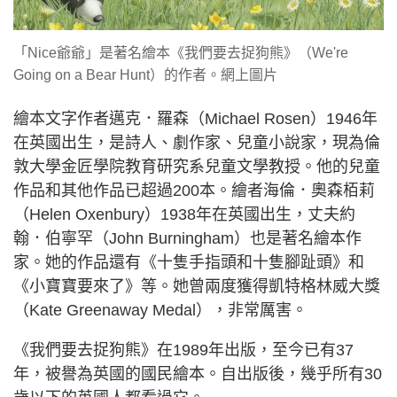
「Nice爺爺」是著名繪本《我們要去捉狗熊》（We're
Going on a Bear Hunt）的作者。網上圖片
繪本文字作者邁克．羅森（Michael Rosen）1946年
在英國出生，是詩人、劇作家、兒童小說家，現為倫
敦大學金匠學院教育研究系兒童文學教授。他的兒童
作品和其他作品已超過200本。繪者海倫．奧森栢莉
（Helen Oxenbury）1938年在英國出生，丈夫約
翰．伯寧罕（John Burningham）也是著名繪本作
家。她的作品還有《十隻手指頭和十隻腳趾頭》和
《小寶寶要來了》等。她曾兩度獲得凱特格林威大獎
（Kate Greenaway Medal），非常厲害。
《我們要去捉狗熊》在1989年出版，至今已有37
年，被譽為英國的國民繪本。自出版後，幾乎所有30