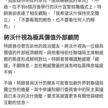
「我能提供明智的意見，應該聽聽我的意見」。不
過，在不到6個月後舉行的沃什宣誓就職儀式上，特
朗普卻表達了相反觀點，「我希望沃什保持完全獨
立」，「不要看我的眼色，也不要看任何人的眼
色」。
將沃什視為極具價值外部顧問
特朗普亦曾告訴他的政治盟友，將沃什視為一位極具
價值的外部經濟顧問，與他看待前任聯儲局主席鮑威
爾的態度形成鮮明對比。特朗普曾嘲諷鮑威爾「遲
遲」不願降息，並在鮑威爾最終減息時指責降息幅度
不夠。
不過，特朗普與沃什的關系可能會加劇外界對聯儲局
獨立性的擔憂，其中參議院銀行委員會中的民主黨議
員已多次向沃什施壓，要求其披露更多有關他與總統
互動的信息。