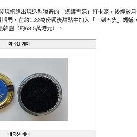
發現網絡出現造型獵奇的「螞蟻雪葩」打卡照，後經數月
1月期間，在約1.22萬份餐後甜點中加入「三到五隻」螞蟻
億韓圓（約63.5萬港元）。