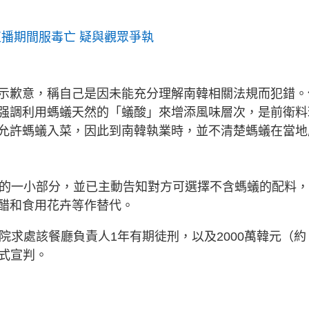
r直播期間服毒亡 疑與觀眾爭執
示歉意，稱自己是因未能充分理解南韓相關法規而犯錯。
强調利用螞蟻天然的「蟻酸」來增添風味層次，是前衛料
允許螞蟻入菜，因此到南韓執業時，並不清楚螞蟻在當地
中的一小部分，並已主動告知對方可選擇不含螞蟻的配料
醋和食用花卉等作替代。
院求處該餐廳負責人1年有期徒刑，以及2000萬韓元（約
正式宣判。