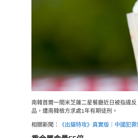
南韓首爾一間米芝蓮二星餐廳近日被指違反
品，遭南韓檢方求處1年有期徒刑。
相關新聞：
《出貓特攻》真實版｜中國犯罪集