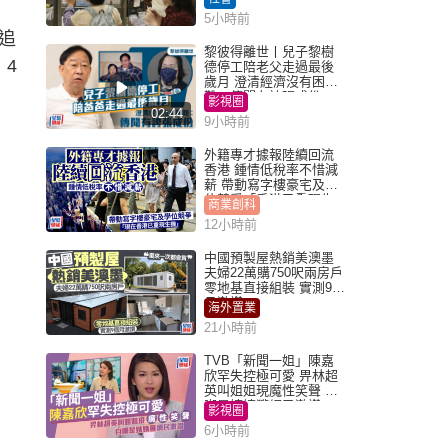
5小時前
追
黎彼得離世丨兒子黎樹
，4
德停工陪老父走過最後
歲月 澄清經濟沒有困
難：傳聞有誇張成份
影視圈
02:44
9小時前
外籍專才據報陸續回流
香港 鍾情低稅率不惜減
薪 帶動寫字樓豪宅及學
位競爭「香港已重現生
商業創科
機」
12小時前
中國預製屋熱銷美澳墨
夫婦22萬購750呎兩房戶
零地基直接組裝 實測9個
月激讚
海外置業
21小時前
TVB「新聞一姐」陳嘉
欣罕失控極可愛 畀林超
英叫姐姐現魔性笑聲 自
嘲是姨姨獲網民激讚
影視圈
6小時前