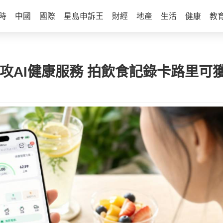
時
中國
國際
星島申訴王
財經
地產
生活
健康
教
 攻AI健康服務 拍飲食記錄卡路里可