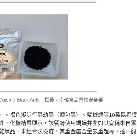
ine Black Ants」標籤。南韓食品藥物安全部
）、褐色擬步行蟲幼蟲（麵包蟲）、雙斑蟋等10種昆蟲
外，化驗結果顯示，該餐廳使用螞蟻并非如其宣稱來自雪
乾燥品，未經合法檢疫，其重金屬含量嚴重超標，達一般