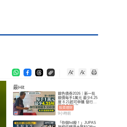
最Hit
銀色債券2026｜新一批
銀債每手1萬元 最少4.25
厘 8.21起可申購 發行金
額最多550億
投資理財
9小時前
「你個frd廢！」JUPAS
放榜炫耀港大醫科Offer