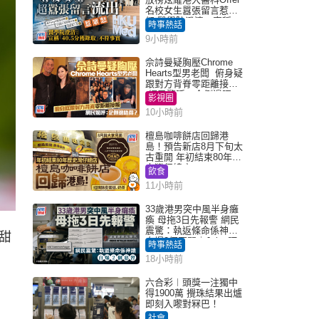
名校女生囂張留言惹眾
怒 醫學院澄清：宣稱
時事熱話
「40.5分獲錄取」不符事
9小時前
實｜Juicy叮
佘詩曼疑胸壓Chrome
Hearts型男老闆 俯身疑
跟對方背脊零距離接觸
網民驚呼：企側邊唔
影視圈
得？
10小時前
檀島咖啡餅店回歸港
島！預告新店8月下旬太
古重開 年初結束80年歷
史灣仔總店
飲食
11小時前
33歲港男突中風半身癱
瘓 母拖3日先報警 網民
震驚：執返條命係神蹟
甜
自爆2個惡習｜Juicy叮
時事熱話
18小時前
六合彩︱頭獎一注獨中
得1900萬 攪珠結果出爐
即刻入嚟對冧巴！
社會