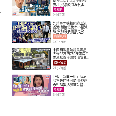
德停工陪老父走過最後
歲月 澄清經濟沒有困
難：傳聞有誇張成份
影視圈
、
02:44
9小時前
外籍專才據報陸續回流
香港 鍾情低稅率不惜減
薪 帶動寫字樓豪宅及學
位競爭「香港已重現生
商業創科
機」
12小時前
中國預製屋熱銷美澳墨
夫婦22萬購750呎兩房戶
零地基直接組裝 實測9個
月激讚
海外置業
21小時前
TVB「新聞一姐」陳嘉
欣罕失控極可愛 畀林超
英叫姐姐現魔性笑聲 自
嘲是姨姨獲網民激讚
影視圈
6小時前