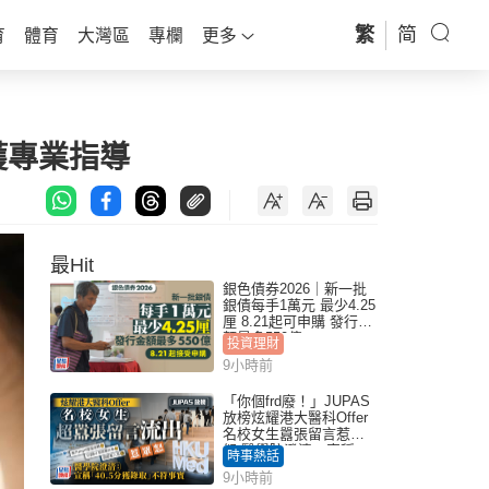
繁
简
育
體育
大灣區
專欄
更多
獲專業指導
最Hit
銀色債券2026｜新一批
銀債每手1萬元 最少4.25
厘 8.21起可申購 發行金
額最多550億
投資理財
9小時前
「你個frd廢！」JUPAS
放榜炫耀港大醫科Offer
名校女生囂張留言惹眾
怒 醫學院澄清：宣稱
時事熱話
「40.5分獲錄取」不符事
9小時前
實｜Juicy叮