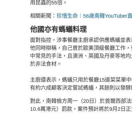
用昆蟲的55倍。
相關新聞：
珍惜生命︱56歲南韓YouTube
他國亦有螞蟻料理
面對指控，涉事餐廳主廚承認供應螞蟻並表
他同時辯稱，自己曾於歐美頂級餐廳工作，
中常見的手法，且澳洲、英國及丹麥等地均
於非法食材。
主廚還表示，螞蟻只用於餐廳15道菜菜單
有約六成顧客決定嘗試螞蟻，其餘則以發酵
對此，南韓檢方周一（20日）於首爾西部法
10.6萬港元）罰款，案件預計將於9月2日