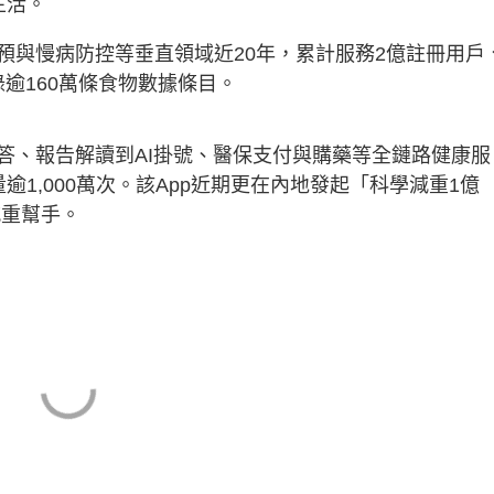
生活。
預與慢病防控等垂直領域近20年，累計服務2億註冊用戶
錄逾160萬條食物數據條目。
答、報告解讀到AI掛號、醫保支付與購藥等全鏈路健康服
1,000萬次。該App近期更在內地發起「科學減重1億
減重幫手。