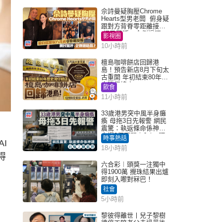
佘詩曼疑胸壓Chrome
Hearts型男老闆 俯身疑
跟對方背脊零距離接觸
網民驚呼：企側邊唔
影視圈
得？
10小時前
檀島咖啡餅店回歸港
島！預告新店8月下旬太
古重開 年初結束80年歷
史灣仔總店
飲食
11小時前
33歲港男突中風半身癱
瘓 母拖3日先報警 網民
震驚：執返條命係神蹟
自爆2個惡習｜Juicy叮
時事熱話
I
18小時前
得
六合彩︱頭獎一注獨中
得1900萬 攪珠結果出爐
即刻入嚟對冧巴！
社會
5小時前
黎彼得離世丨兒子黎樹