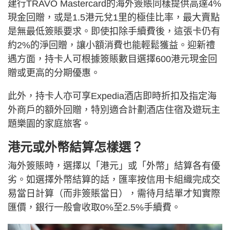
建行TRAVO Mastercard的海外簽賬同樣提供高達4%
現金回贈，或是1.5港元兌1里的極佳比率，最大賣點
是無最低簽賬要求。即使扣除手續費後，這張卡仍有
約2%的淨回贈，讓小額消費也能輕鬆獲益。迎新禮
遇方面，持卡人可根據簽賬數目選擇600港元現金回
贈或更高的分期優惠。
此外，持卡人亦可享Expedia酒店即時折扣及指定海
外商戶的額外回贈，特別適合計劃酒店住宿及遊玩主
題樂園的家庭旅客。
港元或外幣結算怎樣選？
海外簽賬時，選擇以「港元」或「外幣」結算各有優
劣。如選擇外幣結算的話，匯率按信用卡組織完成交
易當日計算（而非簽賬當日），需待月結單才知實際
匯價，銀行一般會收取0%至2.5%手續費。