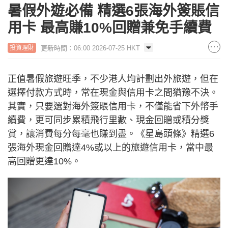
暑假外遊必備 精選6張海外簽賬信
用卡 最高賺10%回贈兼免手續費
更新時間：06:00 2026-07-25 HKT
投資理財
正值暑假旅遊旺季，不少港人均計劃出外旅遊，但在
選擇付款方式時，常在現金與信用卡之間猶豫不決。
其實，只要選對海外簽賬信用卡，不僅能省下外幣手
續費，更可同步累積飛行里數、現金回贈或積分獎
賞，讓消費每分每毫也賺到盡。《星島頭條》精選6
張海外現金回贈達4%或以上的旅遊信用卡，當中最
高回贈更達10%。