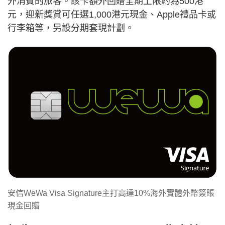
外消費的旅客。該卡額外回贈全期上限約為500港
元，迎新獎賞可任選1,000港元現金、Apple禮品卡或
行李箱等，另設分期套現計劃。
安信WeWa Visa Signature主打高達10%海外實體外幣簽賬
現金回贈