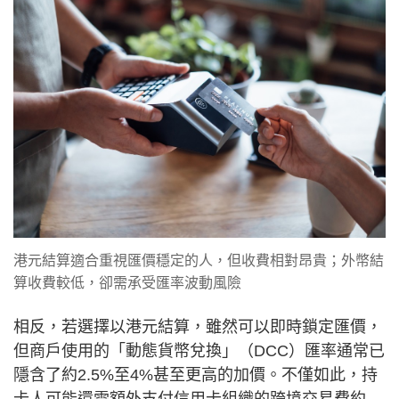
港元結算適合重視匯價穩定的人，但收費相對昂貴；外幣結
算收費較低，卻需承受匯率波動風險
相反，若選擇以港元結算，雖然可以即時鎖定匯價，
但商戶使用的「動態貨幣兌換」（DCC）匯率通常已
隱含了約2.5%至4%甚至更高的加價。不僅如此，持
卡人可能還需額外支付信用卡組織的跨境交易費約