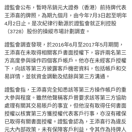
證監會公布，暫時吊銷元大證券（香港）前持牌代表
王添喜的牌照，為期九個月，由今年7月3日起至明年
4月2日止。是次紀律行動源於證監會就正利控股
（3728）股份的操縱市場計劃調查。
證監會調查發現，於2016年6月至2017年5月期間，
王添喜在未取得相關客戶書面授權下，容許兩名第三
方高度參與操作四個客戶帳戶。他亦在未經客戶授權
下，向該等第三方披露客戶機密資料，包括帳戶和交
易詳情，並就資金調動及結餘與第三方溝通。
證監會指，王添喜完全知悉該等第三方操作帳戶的重
大參與程度。雖然他聲稱客戶曾要求該等第三方協助
處理有關其交易賬戶的事宜，但他沒有取得任何書面
授權以核實第三方獲授權代表客戶行事，亦沒有確保
已取得有關書面授權。證監會認為，王添喜行為違反
元大內部政策，未有保障客戶利益，令其作為持牌人