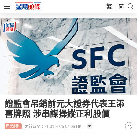
繁
简
證監會吊銷前元大證券代表王添
喜牌照 涉串謀操縱正利股價
更新時間：21:01 2026-07-06 HKT
商業創科