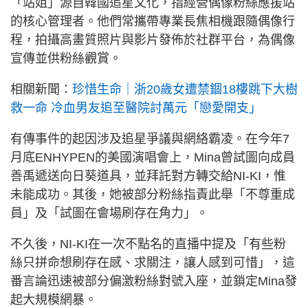
「站姐」源自韓國追星文化，指經營偶像粉絲應援站
的核心管理者。他們常攜帶專業長焦相機跟隨偶像行
程，拍攝高畫質照片與影片發佈於社群平台，為偶像
宣傳並供粉絲觀賞。
相關新聞：
珍惜生命｜浙20歲女遭禁錮18樓跳下大樹
救一命 冷血男友追至醫院討萬元「戀愛開支」
有傳事件的起因涉及追星爭議與網絡霸凌。在今年7
月底ENHYPEN的美國演唱會上，Mina曾試圖向成員
善禹遞送向日葵道具，並拜託對方轉交給NI-KI，惟
未能成功。其後，她被部分粉絲指責此舉「不尊重成
員」及「試圖在會場刷存在角力」。
不久後，NI-KI在一次不點名的直播中提及「有些粉
絲只拼命想刷存在感、求關注，讓人感到可惜」，這
番言論迅速被部分偏激粉絲對號入座，並鎖定Mina發
起大規模網暴。