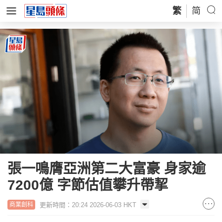
繁
简
張一鳴膺亞洲第二大富豪 身家逾
7200億 字節估值攀升帶挈
更新時間：20:24 2026-06-03 HKT
商業創科