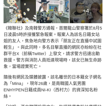
+4
《韓聯社》及南韓警方通報，首爾龍山警察署於8月5
日凌晨5時許接獲緊急報案。報案人為該名日籍女站
姐的友人，焦急地向警方表示「朋友正在直播中試圖
輕生」。與此同時，多名目擊直播的網民亦紛紛在社
群平台X（前稱Twitter）上發文，請求警方迅速出動
救援。警方與消防人員抵達現場時，該女已無生命跡
象，當場證實死亡。
隨後有網民及媒體披露，該名離世的日本籍女子網名
為「Mina」，現年26歲，是南韓國人氣男團
ENHYPEN日籍成員NI-KI（西村力）的資深知名粉
絲。