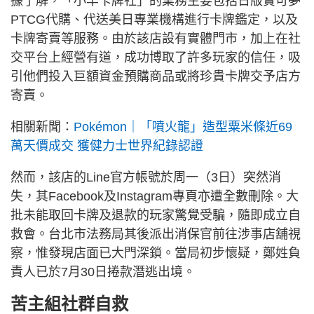
據了解，「小羊卡牌社」的業務主要包括日版寶可夢
PTCG代購、代送美日專業機構進行卡牌鑑定，以及
卡牌寄賣等服務。由於該店設有實體門市，加上在社
交平台上經營有道，成功博取了許多玩家的信任，吸
引他們投入巨額資金預購商品或將珍貴卡牌交予店方
寄賣。
相關新聞：
Pokémon｜「噴火龍」造型粟米條近69
萬天價成交 獲健力士世界紀錄認證
然而，該店的Line官方帳號於周一（3日）突然消
失，其Facebook及Instagram專頁亦遭全數刪除。大
批未能取回卡牌及退款的玩家驚覺受騙，隨即成立自
救會。台北市法務局其後派出消保官前往涉事店舖視
察，惟發現店面已大門深鎖。當局初步懷疑，鄭姓負
責人已於7月30日捲款潛逃出境。
苦主組社群自救