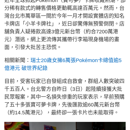
近年全球掀起Pokémon（寶可夢）卡牌收藏熱潮，部
分稀有款式的轉售價格更動輒高達百萬元。然而，台
灣台北市萬華區一間於今年一月才開設實體店的知名
卡牌店「小羊卡牌社」，近日卻驚傳無預警倒閉。店
舖負責人疑捲款高達3億元新台幣（約合7200萬港
元）潛逃，網上更流傳其攜帶行李箱現身機場的畫
面，引發大批苦主恐慌。
相關新聞：
瑞士20歲女擁6萬張Pokémon卡總值逾5
億港元 破世界紀錄
目前，受害玩家已自發組成自救會，群組人數突破四
千五百人。台北警方自昨日（3日）起陸續接獲大批
民眾報案，其中一名損失慘重的玩家表示，早前預購
了五十多張寶可夢卡牌，先後匯款逾60萬元新台幣
（約14.5萬港元），最終卻一張卡片也未能取得。