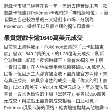
遊戲卡市場已經存在數十年，但過去確實從未有一款
遊戲卡能達到Pokémon卡現時的「神枱級地位」。筆
者翻查自己較熟悉的三大遊戲卡市場，分別為
Pokémon、遊戲王以及最老牌的魔法風雲會。
最貴遊戲卡逾1649萬美元成交
目前網上資料顯示，Pokémon最貴的「比卡超插畫
家」曾以1,649.2萬美元、約1.28億港元成交，刷新
全球遊戲卡紀錄。反觀遊戲王，曾有20周年金卡版
「青眼白龍」在內地拍賣平台競價突破8,700萬元人
民幣，但因原主人涉貪被沒收，最終被官方叫停，未
有真正成交。較具參考性的成交，是「偉大的戰士泰
勒」以311萬美元、約2,420萬港元成交。至於魔法風
雲會，最具象徵性的十級「黑蓮花」亦曾以300萬美
元成交，與遊戲王最貴價成交相若。由此可見，
Pokémon頂級卡牌的價格，確實遠遠拋離其他遊戲卡