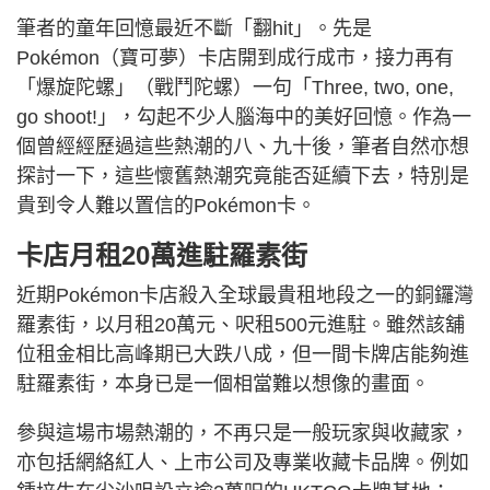
筆者的童年回憶最近不斷「翻hit」。先是
Pokémon（寶可夢）卡店開到成行成市，接力再有
「爆旋陀螺」（戰鬥陀螺）一句「Three, two, one,
go shoot!」，勾起不少人腦海中的美好回憶。作為一
個曾經經歷過這些熱潮的八、九十後，筆者自然亦想
探討一下，這些懷舊熱潮究竟能否延續下去，特別是
貴到令人難以置信的Pokémon卡。
卡店月租20萬進駐羅素街
近期Pokémon卡店殺入全球最貴租地段之一的銅鑼灣
羅素街，以月租20萬元、呎租500元進駐。雖然該舖
位租金相比高峰期已大跌八成，但一間卡牌店能夠進
駐羅素街，本身已是一個相當難以想像的畫面。
參與這場市場熱潮的，不再只是一般玩家與收藏家，
亦包括網絡紅人、上市公司及專業收藏卡品牌。例如