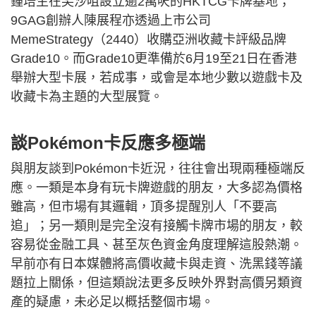
鍾培生在尖沙咀設立逾2萬呎的HKTCG卡牌基地；
9GAG創辦人陳展程亦透過上市公司
MemeStrategy（2440）收購亞洲收藏卡評級品牌
Grade10。而Grade10更準備於6月19至21日在香港
舉辦大型卡展，若成事，或會是本地少數以遊戲卡及
收藏卡為主題的大型展覽。
談Pokémon卡反應多極端
與朋友談到Pokémon卡近況，往往會出現兩種極端反
應。一類是本身有玩卡牌遊戲的朋友，大多認為價格
雖高，但市場有其邏輯，頂多提醒別人「不要高
追」；另一類則是完全沒有接觸卡牌市場的朋友，較
容易從金融工具、甚至灰色資金角度理解這股熱潮。
早前亦有日本媒體將高價收藏卡與走資、洗黑錢等議
題拉上關係，但這類說法更多反映外界對高價另類資
產的疑慮，未必足以概括整個市場。