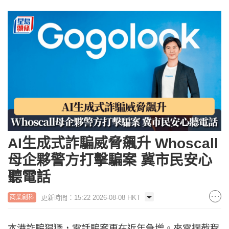
AI生成式詐騙威脅飆升 Whoscall
母企夥警方打擊騙案 冀市民安心
聽電話
更新時間：15:22 2026-08-08 HKT
商業創科
本港詐騙猖獗，電話騙案更在近年急增。來電攔截程