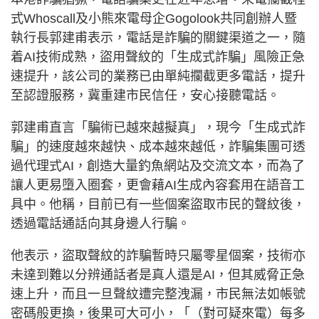
式Whoscall及小熊來電母企Gogolook共同創辦人暨
執行長郭建甫表示，電話是詐騙的關鍵渠道之一，隨
着AI技術成熟，盜用聲紋的「生成式詐騙」風險正急
速提升，該公司的業務已由單純攔截更多電話，提升
至認證服務，冀重建市民信任，安心接聽電話。
郭建甫直言「騙術已越來越擬真」，現今「生成式詐
騙」的速度越來越快、成本越來越低，詐騙集團可透
過代理式AI，創造大量釣魚網站及交流文本，而為了
讓人更易墮入圈套，更會藉AI生成內容套用在語音工
具中。他稱，目前已有一些個案盜取市民的聲紋後，
透過電話通話向其身邊人行騙。
他表示，盜取聲紋的詐騙暫時只屬零星個案，技術亦
未達到難以分辨通話者是真人還是AI，但其威脅正急
速上升，而且一旦聲紋遭完整洩漏，市民無法如帳號
密碼般更換，後果可大可小，「（對可疑來電）每多