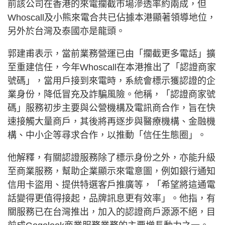
前該公司在香港的來電攔截市場滲透率約兩成，但
Whoscall及小熊來電合共已佔據本港顯著領導地位，
另外於台灣及泰國亦是龍頭。
郭建甫表示，當前業務營運已由「攔截更多電話」擴
至重建信任，今年Whoscall在本港推出了「認證商家
號碼」，當用戶接到來電時，系統會標示獲認證的企
業身份，降低冒充及詐騙風險。他稱，「認證商家號
碼」服務初步主要與公營機構及電訊商合作，旨在快
速接觸大量商戶，其後將再逐步與醫療機構、金融機
構、中小企等尋求合作，以推動「信任生態圈」。
他解釋，有關認證服務除了標示身份之外，亦能升級
至商業服務，幫助企業顯示來電意圖，例如銀行通知
信用卡盜用、提供特選客戶推廣等，「希望將這通電
話變得更值得接起，品牌訊息更有效率」。他指，有
關服務已在台灣推出，加入的認證商戶源源不絕，目