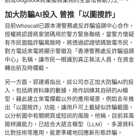
前成Gogolook商業服務業務的主要增長動力之一。
加大防騙AI投入 曾推「以圖搜詐」
目前Whoscall已跟本港警務處反詐騙協調中心合作，
授權將認證商家號碼用於警方緊急聯絡，當警方懷疑
有市民面臨詐騙風險時，將透過認證號碼致電市民，
對方電話來電將顯示警徽及「香港警務處反詐騙協調
中心」名稱，讓市民一眼識別真正執法人員，在資金
轉出前及時攔截。
另一方面，郭建甫指出，該公司亦正加大防騙AI的投
入，包括將資料庫的數據，用作訓練其自研的AI模
型，藉此建立來電攔截以外的應用場景，例如去年推
出「以圖搜詐」功能，讓用戶可上載疑似詐騙截圖，
以分析圖中有關網頁或短訊的風險。他稱，目前其風
險辨識能力，已結合大語言模型（LLM）、多源資料
比對技術等應用，能更準確地回應新形態詐騙。