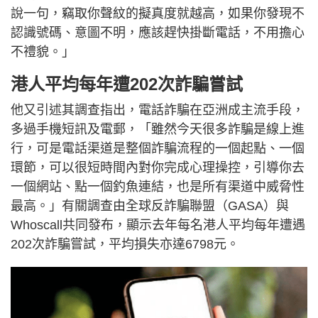
說一句，竊取你聲紋的擬真度就越高，如果你發現不
認識號碼、意圖不明，應該趕快掛斷電話，不用擔心
不禮貌。」
港人平均每年遭202次詐騙嘗試
他又引述其調查指出，電話詐騙在亞洲成主流手段，
多過手機短訊及電郵，「雖然今天很多詐騙是線上進
行，可是電話渠道是整個詐騙流程的一個起點、一個
環節，可以很短時間內對你完成心理操控，引導你去
一個網站、點一個釣魚連結，也是所有渠道中威脅性
最高。」有關調查由全球反詐騙聯盟（GASA）與
Whoscall共同發布，顯示去年每名港人平均每年遭遇
202次詐騙嘗試，平均損失亦達6798元。