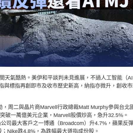
間天氣酷熱。美伊和平談判未見進展，不過人工智能（AI
指與標指再創即市及收市歷史新高，納指亦微升，創收市
周二與晶片商Marvell行政總裁Matt Murphy參與台北
突破一萬億美元企業，Marvell股價炒高，急升32.5%。
過公司最大客戶之一博通（Broadcom）升4.7%，蘋果反
股；Nike跌4.8%，為跌幅最大道指成份股。