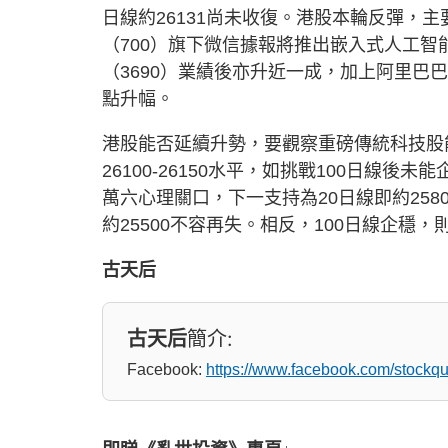
日線約26131尚未收復。港股本輪反彈，
（700）旗下微信據報將推出嵌入式人工智
（3690）業績後亦升近一成，加上阿里巴巴（
點升幅。
港股能否延續升勢，要觀察重磅傳統科技股
26100-26150水平，如挑戰100日線後未
萬六心理關口，下一支持為20日線即約25800-
約25500不容再失。相反，100日線企穩，則下
古天后
古天后
簡介:
Facebook:
https://www.facebook.com/stock