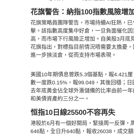
花旗警告：納指100指數風險增
花旗策略員團隊警告，市場持續AI狂熱，已
擊。該指數高度集中好倉，一旦負面催化因
高，而市場下行風險正增加。自美股3月底見
花旗指出，對標指目前情況唔需要太擔憂，
進一步挾淡倉，從而支持市場表現。
美國10年期債息曾跌5.3個基點，報4.421
數一度跌0.15%，報99.049，其後回穩；
去年底黃金佔全球外滙儲備的比率由前一年的
和美債資產約三分之一。
恒指10日線25500不容再失
港股於6月有一個好開局，緊接周一反彈，
646點，全日升640點，報收26038，成