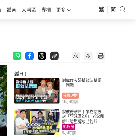
繁
简
育
體育
大灣區
專欄
更多
最Hit
謝偉俊夫婦擬效法蔡瀾
｜周顯
投資理財
18小時前
黎彼得離世丨黎樹德被
封「李泳漢2.0」 老父剛
離世急於澄清「代找卡
數」傳聞惹人反感
影視圈
9小時前