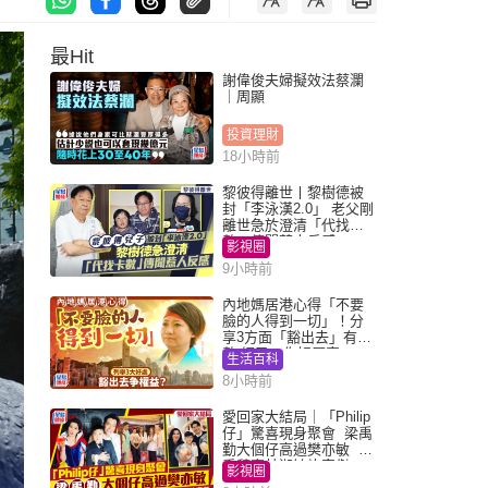
最Hit
謝偉俊夫婦擬效法蔡瀾
｜周顯
投資理財
18小時前
黎彼得離世丨黎樹德被
封「李泳漢2.0」 老父剛
離世急於澄清「代找卡
數」傳聞惹人反感
影視圈
9小時前
內地媽居港心得「不要
臉的人得到一切」！分
享3方面「豁出去」有著
數 網民：你好厲害
生活百科
8小時前
愛回家大結局｜「Philip
仔」驚喜現身聚會 梁禹
勤大個仔高過樊亦敏 超
乖黐實林淑敏許家傑
影視圈