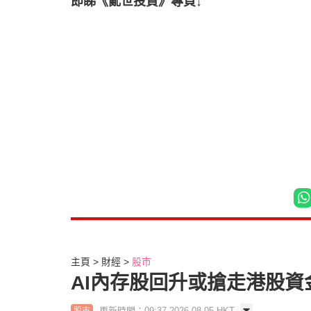
即睇《亂世投資》專頁↓
主頁
財經
股市
AI內存股回升或搶走港股資
更新時間：09:37 2026-08-05 HKT
股市