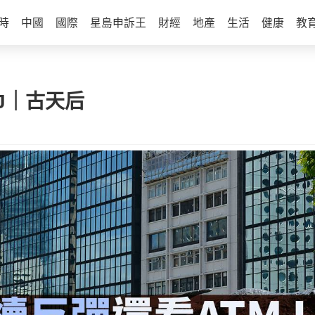
時
中國
國際
星島申訴王
財經
地產
生活
健康
教
J｜古天后