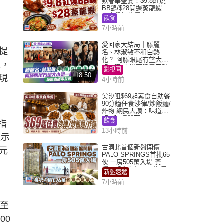
歎奢華盛宴！$9.8紅燒
BB鴿/$28開邊蒸龍蝦 3
大晚餐超值優惠
飲食
7小時前
愛回家大結局｜滕麗
提
名、林淑敏不和白熱
化？ 阿滕眼尾冇望大小
過，
姐一眼 商場直播零互動
影視圈
18:50
現
4小時前
尖沙咀$69起素食自助餐
90分鐘任食沙律/炒飯麵/
炸物 網民大讚：味道
好，環境闊落
飲食
指
13小時前
顯示
古洞北首個新盤開價
元
PALO SPRINGS首批65
伙 一房505萬入場 黃光
耀：「北都價」具指標
新盤速遞
作用
7小時前
大至
00