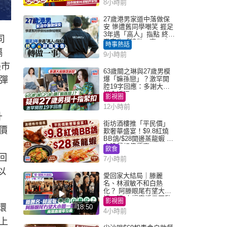
8小時前
27歲港男家道中落做保
安 慘遭舊同學嘲笑 捱足
3年遇「高人」指點 終辭
司
職宣告「轉做一事」｜
時事熱話
Juicy叮
隔
9小時前
美市
63歲關之琳與27歲男模
急彈
爆「嫲孫戀」？激罕開
腔19字回應：多謝大家
掛念近況
影視圈
12小時前
升
街坊酒樓推「平民價」
股價
歎奢華盛宴！$9.8紅燒
BB鴿/$28開邊蒸龍蝦 3
大晚餐超值優惠
飲食
回
7小時前
以
愛回家大結局｜滕麗
名、林淑敏不和白熱
化？ 阿滕眼尾冇望大小
姐一眼 商場直播零互動
影視圈
環
18:50
4小時前
上