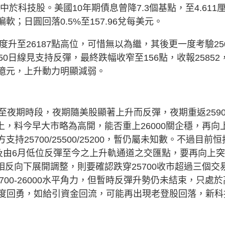
於科技股。美國10年期債息曾降7.3個基點，至4.611
偏軟；日圓回落0.5%至157.96兌每美元。
升至26187點高位，可惜無以為繼，其後更一度考驗25
250日線見支持反彈，最終跌幅收窄至156點，收報25852
8億元，上升動力明顯減弱。
夜期時段，夜期隨美股顯著上升而反彈，夜期重返2590
上，料今早大市略為高開，能否重上26000關企穩，再向
下方支持25700/25500/25200，暫仍屬未知數。不過目前恒
及由6月低位反彈至今之上升軌通道之交匯點，要再向上
相反向下展開調整，則要確認跌穿25700收市超過三個交
00-26000水平角力，但暫時反彈升勢仍未結束，只處於
再度回勇，如給引資金回流，可能再出現老登股回落，新科