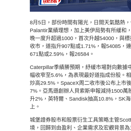
8月5日，部份時間有陽光，日間天氣酷熱，但局
Palantir業績理想，加上美伊局勢有所
晚一度升超過1000，首次升越54000，
收市，道指升907點或1.71%，報54085
671點或2.59%，報26584。
Caterpillar季績勝預期，紓緩市場對
幅收窄至5.6%，為表現最好道指成份股。相反，
炒高29.5%。SpaceX周二收市後公布上
7%。亞馬遜創辦人貝索斯申報減持1500萬
升2%，英特爾、Sandisk抽高10.8%，S
上。
城堡證券股市和股票衍生工具策略主管Scot
境，回歸到由盈利、企業需求及宏觀背景為