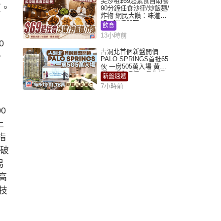
尖沙咀$69起素食自助餐
厘。
90分鐘任食沙律/炒飯麵/
炸物 網民大讚：味道
好，環境闊落
飲食
13小時前
0
古洞北首個新盤開價
，
PALO SPRINGS首批65
伙 一房505萬入場 黃光
耀：「北都價」具指標
新盤速遞
作用
7小時前
0
上
指
突破
易
高
技