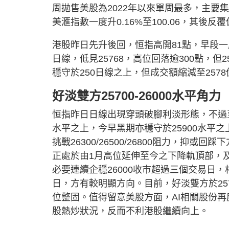
周拋售美股為2022年以來單周最多，主要集中
美滙指數一度升0.16%至100.06，其後反覆
港股昨日先升後回，恒指高開81點，早段一度
日線，低見25768，高位回落逾300點，但
穩守於250日線之上，但成交額縮減至257
好淡雙方25700-26000水平角力
恒指昨日日線出現穿頭破腳利淡形態，不過至
水平之上，今早黑期亦穩守於25900水平之
挑戰26300/26500/26800阻力，抑或回踩
正處於由1月高位延伸至今之下降軌頂部，
必要連續企穩26000收市超過三個交易日，
日，方有較明顯方向。目前，好淡雙方於257
位整固。值得留意美股方面，AI相關股份
股熱炒狀況，反而不利港股繼續向上。