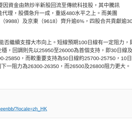
主要因資金由熱炒半新股回流至傳統科技股，其中騰訊
能代理，股價急升一成，重返480水平之上。而美團
9988）及京東（9618）齊升逾6%，四股合共貢獻逾30
能否繼續支撐大市向上。短線預期100日線有一定阻力，
能企穩，回調則先以25950至26000為首個支持，即30日線
25850，而較重要支持為50日線約25700-25750，10
一阻力為26300-26350，而26500及26800阻力更大。
queenbb/?locale=zh_HK