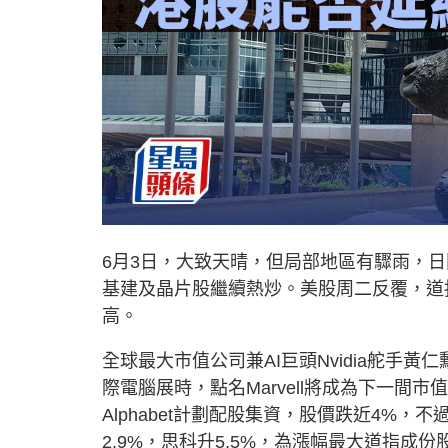
6月3日，大致天晴，但局部地區有驟雨，日
基建及晶片股繼續熱炒。美股周二反覆，道
高。
全球最大市值公司兼AI巨頭Nvidia舵手黃仁勳，
際電腦展時，點名Marvell將成為下一間市值
Alphabet計劃配股集資，股價跌近4%，不
2.9%，思科升5.5%，為漲幅最大道指成份