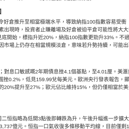
加
令好倉推升至相當極端水平，導致納指100指數容易受衝
素出現時，投資者止賺離場及好倉被迫平倉可能性將大大
底開始，標指升近20%，納指100指數更勁升33%。不
因市場上仍存在相當規模淡倉，意味若升勢持續，可能出
厘；對息口敏感嘅2年期債息挫4.1個基點，至4.01厘。美滙
日圓挫0.2%，低見159.99兌每美元。歐洲央行發表報告，
20%提升至27%；歐元佔比維持15%，但仍僅相當於美
周二恒指略為低開3點後即轉跌為升，午後升幅進一步擴
交額3,737億元。恒指一口氣收復多條移動平均線，目前僅剩1