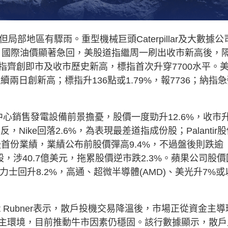
部地區有驟雨。重型機械巨頭Caterpillar及大數據公
緩和，國際油價顯著急回，美股道指繼周一刷出收市新高後，
與標指齊創即市及收市歷史新高，標指首次升穿7700水平。
，連續兩日創新高；標指升136點或1.79%，報7736；納指
向數據中心銷售發電設備前景擔憂，股價一度勁升12.6%，收市
Nike回落2.6%，為表現最差道指成份股；Palantir
市後首份業績，業績公布前股價彈高9.4%，不過盤後則跌逾
股，涉40.7億美元，拖累股價逆市跌2.3%。蘋果公司股價
K海力士回升8.2%，高通、超微半導體(AMD)、美光升7%或
t Rubner表示，散戶投機交易降溫後，市場正從資金主導
主環境，目前推動牛市因素仍穩固。該行數據顯示，散戶