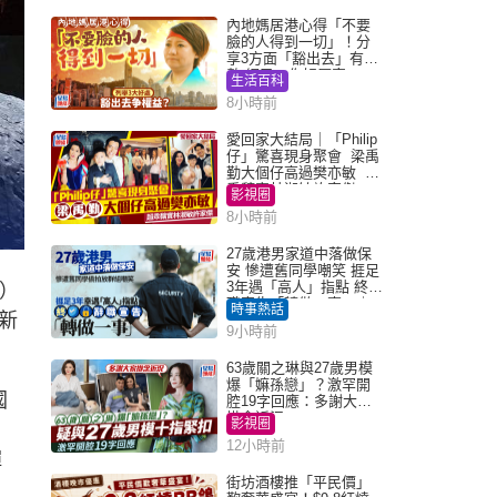
內地媽居港心得「不要
臉的人得到一切」！分
享3方面「豁出去」有著
數 網民：你好厲害
生活百科
8小時前
愛回家大結局｜「Philip
仔」驚喜現身聚會 梁禹
勤大個仔高過樊亦敏 超
乖黐實林淑敏許家傑
影視圈
8小時前
27歲港男家道中落做保
安 慘遭舊同學嘲笑 捱足
3年遇「高人」指點 終辭
）
職宣告「轉做一事」｜
時事熱話
新
Juicy叮
9小時前
63歲關之琳與27歲男模
爆「嫲孫戀」？激罕開
國
腔19字回應：多謝大家
掛念近況
影視圈
12小時前
彈
街坊酒樓推「平民價」