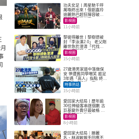
功夫女足丨周星馳千呼
萬喚終出來！偕劉嘉玲
迪麗熱巴超狂陣容破天
限
荒現身香港謝票
影視圈
11小時前
黎彼得離世丨黎樹德被
正
封「李泳漢2.0」 老父剛
離世急於澄清「代找卡
2月
數」傳聞惹人反感
影視圈
事
15小時前
司
27歲港男家道中落做保
安 慘遭舊同學嘲笑 捱足
3年遇「高人」指點 終辭
職宣告「轉做一事」｜
時事熱話
Juicy叮
15小時前
愛回家大結局丨歷年逾
30位神級客串逐個數 古
巨基變外賣仔最破格 歐
陽震華情陷群姐
影視圈
8小時前
愛回家大結局｜滕麗
名、林淑敏握手回應不