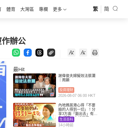
繁
简
育
體育
大灣區
專欄
更多
廈作辦公
最Hit
謝偉俊夫婦擬效法蔡瀾
｜周顯
投資理財
2026-08-07 06:00 HKT
內地媽居港心得「不要
臉的人得到一切」！分
享3方面「豁出去」有著
數 網民：你好厲害
生活百科
14小時前