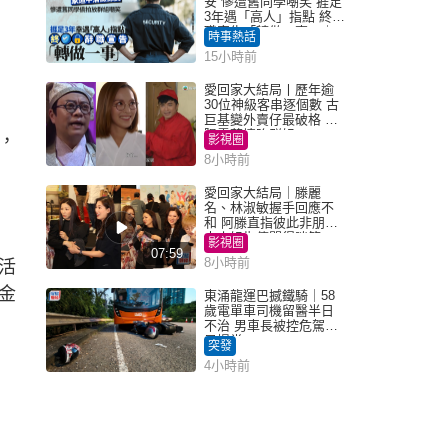
安 慘遭舊同學嘲笑 捱足
3年遇「高人」指點 終辭
職宣告「轉做一事」｜
時事熱話
Juicy叮
15小時前
愛回家大結局丨歷年逾
30位神級客串逐個數 古
巨基變外賣仔最破格 歐
陽震華情陷群姐
，
影視圈
8小時前
愛回家大結局｜滕麗
名、林淑敏握手回應不
和 阿滕直指彼此非朋友
大小姐指傳聞得啖笑
影視圈
07:59
8小時前
活
金
東涌龍運巴撼鐵騎｜58
歲電單車司機留醫半日
不治 男車長被控危駕今
早提堂
突發
4小時前