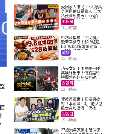
愛回家大結局｜7大綠葉
身家過億背景驚人 三太
私伙鱷魚皮Hermès拍劇
蘇姐原來是半山樓后
影視圈
10小時前
街坊酒樓推「平民價」
歎奢華盛宴！$9.8紅燒
BB鴿/$28開邊蒸龍蝦 3
大晚餐超值優惠
飲食
13小時前
功夫女足丨周星馳千呼
萬喚終出來！偕劉嘉玲
迪麗熱巴超狂陣容破天
荒現身香港謝票
影視圈
整
11小時前
黎彼得離世丨黎樹德被
封「李泳漢2.0」 老父剛
揮
離世急於澄清「代找卡
數」傳聞惹人反感
影視圈
北
15小時前
，
27歲港男家道中落做保