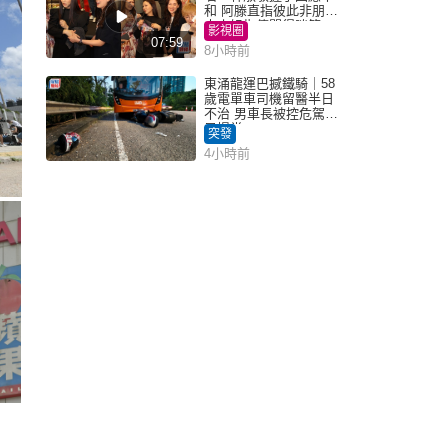
和 阿滕直指彼此非朋友
大小姐指傳聞得啖笑
影視圈
07:59
8小時前
東涌龍運巴撼鐵騎｜58
歲電單車司機留醫半日
不治 男車長被控危駕今
早提堂
突發
4小時前