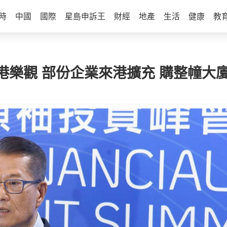
時
中國
國際
星島申訴王
財經
地產
生活
健康
教
港樂觀 部份企業來港擴充 購整幢大