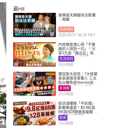
最Hit
謝偉俊夫婦擬效法蔡瀾
｜周顯
投資理財
2026-08-07 06:00 HKT
內地媽居港心得「不要
臉的人得到一切」！分
享3方面「豁出去」有著
數 網民：你好厲害
生活百科
14小時前
愛回家大結局｜7大綠葉
身家過億背景驚人 三太
私伙鱷魚皮Hermès拍劇
蘇姐原來是半山樓后
影視圈
10小時前
街坊酒樓推「平民價」
歎奢華盛宴！$9.8紅燒
BB鴿/$28開邊蒸龍蝦 3
大晚餐超值優惠
飲食
13小時前