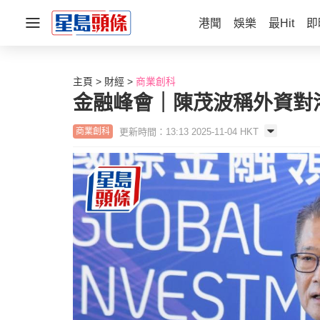
港聞
娛樂
最Hit
即
主頁
財經
商業創科
金融峰會｜陳茂波稱外資對
更新時間：13:13 2025-11-04 HKT
商業創科