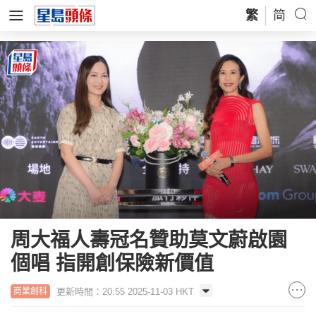
繁
简
周大福人壽冠名贊助莫文蔚啟園
個唱 指開創保險新價值
更新時間：20:55 2025-11-03 HKT
商業創科