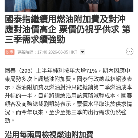
國泰指繼續用燃油附加費及對沖
應對油價高企 票價仍視乎供求 第
三季需求續強勁
更新時間：17:40 2026-08-05 HKT
股市
國泰（293）上半年純利按年大增71%，期內因應中
東局勢多次上調燃油附加費。國泰行政總裁林紹波表
示，燃油附加費及燃油對沖只能抵銷第二季燃油成本
升幅的一半，目前將繼續沿用該策略減輕成本。國泰
顧客及商務總裁劉凱詩表示，票價水平取決於供求情
況，而今年以來，至少至第三季的出行需求仍然強
勁。
沿用每兩周檢視燃油附加費