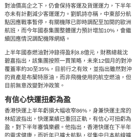
對油價高企之下，仍會保持客運及貨運運力，下半年
亦未有計劃減少客運運力。劉凱詩亦稱，中東部分航
點因應戰事暫停，有關機隊已即時調配至加開的歐洲
航班，而今年國泰集團整體運力預計增加10%，會繼
續因應情況調配機隊網絡。
上半年國泰燃油對沖錄得盈利8.8億元，財務總裁沈
碧嘉指出，該集團按照一貫策略，未來12個月的對沖
覆蓋率約30至35%，目前行之有效，並指出雖然對沖
的資產是布蘭特原油，而非飛機使用的航空燃油，但
目前無意改變對沖政策。
有信心快運扭虧為盈
香港快運上半年虧損大幅收窄86%，身兼快運主席的
林紹波指出，快運業績已重回正軌，有信心可扭虧為
盈，對下半年審慎樂觀。他指出，香港快運在下半年
的需求健康，而近年已擴大航點，從集中日本航線擴