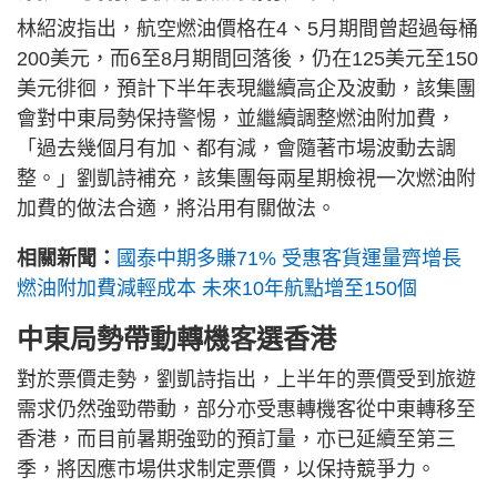
林紹波指出，航空燃油價格在4、5月期間曾超過每桶
200美元，而6至8月期間回落後，仍在125美元至150
美元徘徊，預計下半年表現繼續高企及波動，該集團
會對中東局勢保持警惕，並繼續調整燃油附加費，
「過去幾個月有加、都有減，會隨著市場波動去調
整。」劉凱詩補充，該集團每兩星期檢視一次燃油附
加費的做法合適，將沿用有關做法。
相關新聞：
國泰中期多賺71% 受惠客貨運量齊增長
燃油附加費減輕成本 未來10年航點增至150個
中東局勢帶動轉機客選香港
對於票價走勢，劉凱詩指出，上半年的票價受到旅遊
需求仍然強勁帶動，部分亦受惠轉機客從中東轉移至
香港，而目前暑期強勁的預訂量，亦已延續至第三
季，將因應市場供求制定票價，以保持競爭力。