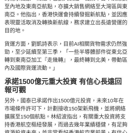
至內地及東南亞航點，亦擴大銷售網絡至大灣區與東
南亞。他指出，香港快運會持續發掘新航點，並因應
表現靈活取消及轉換新航線，務求建立出長遠營運的
目的地。
貨運方面，劉凱詩表示，目前AI相關貨物需求仍然強
勁，至少延續至第三季，「一些半導體部件從東北亞
轉到東南亞加工『走幾轉』，最終轉到北美，帶動區
內及國際貨運流動。」
承諾1500億元重大投資 有信心長遠回
報可觀
另外，國泰已承諾作出1500億元投資，未來10年在
市場條件許可下，計劃接收150架新飛機，並將網絡
擴展至150個航點。林紹波指出，有關重大投資將支
持香港航空樞紐發展，而過去幾年業績穩健，有足夠
資源投資未來，並非常看好香港航空業前景，有信心