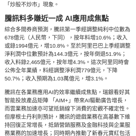
「炒股不炒市」現象。
騰訊料多賺近一成 AI應用成焦點
綜合多間券商預測，騰訊第一季經調整純利中位數為
678億元（人民幣，下同），按年料增10.6%；收入
或錄1994億元，增10.8%。至於阿里巴巴上季經調整
淨利潤中位數預計為144.3億元，按年倒退51.9%；
收入料錄2,465億元，按年增4.3%。這次阿里同時會
公佈全年業績，料經調整淨利潤779億元，下降
50.7%；收入預期為1.03萬億元，增3.1%。
騰訊在各業務應用AI的效率繼續成焦點，瑞銀看好其
智能投放產品矩陣 「AIM+」帶來AI驅動廣告增長，
而雲業務加速亦可望抵銷線下消費的宏觀不確定性。
但摩根士丹利則預計，騰訊的遊戲業務在高基數下維
持回復正常增長，抵銷營銷服務及金融科技與企業服
務業務的加速增長；同時期內推動了新春元寶紅包活