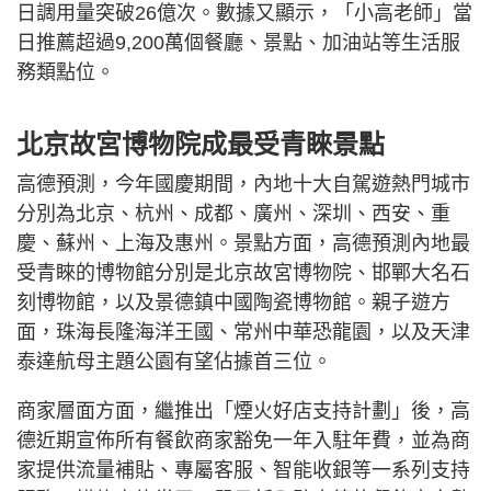
日調用量突破26億次。數據又顯示，「小高老師」當
日推薦超過9,200萬個餐廳、景點、加油站等生活服
務類點位。
北京故宮博物院成最受青睞景點
高德預測，今年國慶期間，內地十大自駕遊熱門城市
分別為北京、杭州、成都、廣州、深圳、西安、重
慶、蘇州、上海及惠州。景點方面，高德預測內地最
受青睞的博物館分別是北京故宮博物院、邯鄲大名石
刻博物館，以及景德鎮中國陶瓷博物館。親子遊方
面，珠海長隆海洋王國、常州中華恐龍園，以及天津
泰達航母主題公園有望佔據首三位。
商家層面方面，繼推出「煙火好店支持計劃」後，高
德近期宣佈所有餐飲商家豁免一年入駐年費，並為商
家提供流量補貼、專屬客服、智能收銀等一系列支持