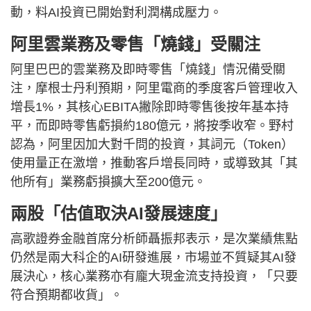
動，料AI投資已開始對利潤構成壓力。
阿里雲業務及零售「燒錢」受關注
阿里巴巴的雲業務及即時零售「燒錢」情況備受關
注，摩根士丹利預期，阿里電商的季度客戶管理收入
增長1%，其核心EBITA撇除即時零售後按年基本持
平，而即時零售虧損約180億元，將按季收窄。野村
認為，阿里因加大對千問的投資，其詞元（Token）
使用量正在激增，推動客戶增長同時，或導致其「其
他所有」業務虧損擴大至200億元。
兩股「估值取決AI發展速度」
高歌證券金融首席分析師聶振邦表示，是次業績焦點
仍然是兩大科企的AI研發進展，市場並不質疑其AI發
展決心，核心業務亦有龐大現金流支持投資，「只要
符合預期都收貨」。