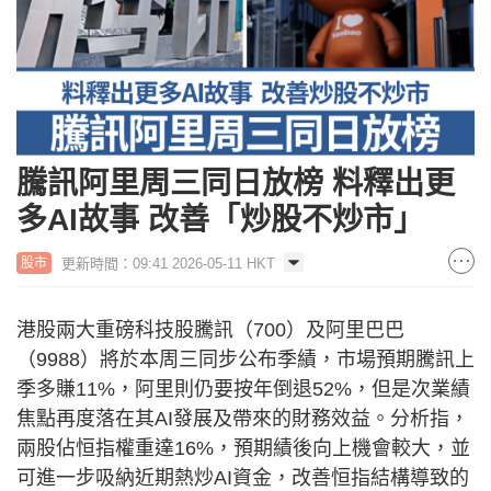
騰訊阿里周三同日放榜 料釋出更
多AI故事 改善「炒股不炒市」
更新時間：09:41 2026-05-11 HKT
股市
港股兩大重磅科技股騰訊（700）及阿里巴巴
（9988）將於本周三同步公布季績，市場預期騰訊上
季多賺11%，阿里則仍要按年倒退52%，但是次業績
焦點再度落在其AI發展及帶來的財務效益。分析指，
兩股佔恒指權重達16%，預期績後向上機會較大，並
可進一步吸納近期熱炒AI資金，改善恒指結構導致的