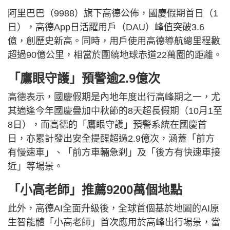
阿里巴巴（9988）旗下高德公佈，國慶假期首日（1
日），高德App日活躍用戶（DAU）峰值突破3.6
億，創歷史新高。同時，用戶使用高德導航總里程數
超過90億公里，相當於圍繞地球赤道22萬圈的距離。
「鷹眼守護」預警逾2.9億次
高德表示，國慶假期是內地年度出行高峰期之一，尤
其適逢今年國慶疊加中秋節的8天超長假期（10月1至
8日），而高德的「鷹眼守護」預警系統在國慶首
日，亦累計發出安全提醒超過2.9億次，涵蓋「前方
有慢速車」、「前方車輛急刹」及「後方有快速車接
近」等場景。
「小高老師」推薦9200萬個地點
此外，高德AI全面升級後，全球首個基於地圖的AI原
生智能體「小高老師」首次應用於高峰出行場景，當