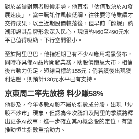
對於業績對兩者股價走勢，他直指「估值取決於AI發
展速度」，當中騰訊作風較低調，往往要等待業績才
交待成果，以至近期股價較落後，但早前「龍蝦」熱
潮印證其品牌形象深入民心，現價約460至490元水
平已值得吸納，下行空間很小。
至於阿里巴巴，他指近期已有不少AI應用場景發布，
同時亦具備AI晶片開發業務，助股價跑贏大市，相信
後市動力仍足，短線目標約155元；倘若績後出現獲
利沽壓，則預計130元水平已有支持。
京東周二率先放榜 料少賺58%
他提及，今年多數AI股不屬於指數成分股，出現「炒
股不炒市」現象，但認為今次騰訊及阿里的季績將釋
出更多AI故事，進一步確立其AI概念股的定位，有望
推動恒生指數重拾動力。